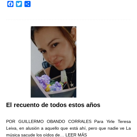
F
T
C
a
w
o
c
i
m
e
t
p
b
t
a
o
e
r
o
r
t
k
i
r
El recuento de todos estos años
POR GUILLERMO OBANDO CORRALES Para Yirle Teresa
Leiva, en alusión a aquello que está ahí, pero que nadie ve La
música sacude los oídos de…
LEER MÁS