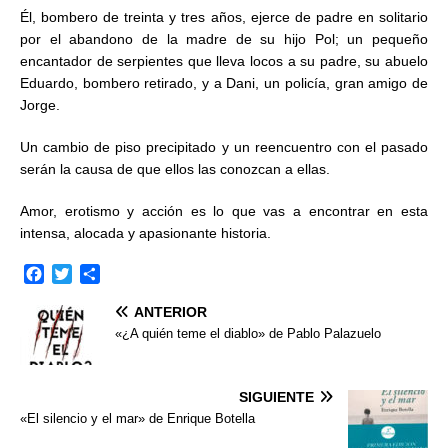
Él, bombero de treinta y tres años, ejerce de padre en solitario
por el abandono de la madre de su hijo Pol; un pequeño
encantador de serpientes que lleva locos a su padre, su abuelo
Eduardo, bombero retirado, y a Dani, un policía, gran amigo de
Jorge.
Un cambio de piso precipitado y un reencuentro con el pasado
serán la causa de que ellos las conozcan a ellas.
Amor, erotismo y acción es lo que vas a encontrar en esta
intensa, alocada y apasionante historia.
F
T
C
a
w
o
ANTERIOR
c
i
m
e
t
p
«¿A quién teme el diablo» de Pablo Palazuelo
b
t
a
o
e
r
o
r
t
SIGUIENTE
k
i
«El silencio y el mar» de Enrique Botella
r