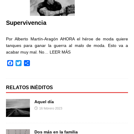
o
r
t
k
i
r
Supervivencia
Por Alberto Martín-Aragón AHORA el héroe de moda quiere
tanques para ganar la guerra al malo de moda. Esto va a
acabar muy mal. No…
LEER MÁS
F
T
C
a
w
o
c
i
m
e
t
p
b
t
a
RELATOS INÉDITOS
o
e
r
o
r
t
Aquel día
k
i
16 febrero 2023
r
Dos más en la familia