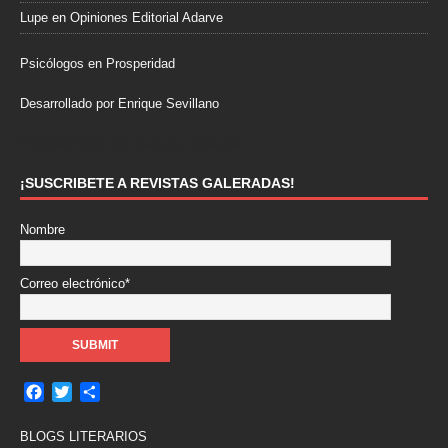
Lupe
en
Opiniones Editorial Adarve
Psicólogos en Prosperidad
Desarrollado por Enrique Sevillano
Pulseras Elegantes para él y para ella.
¡SUSCRIBETE A REVISTAS GALERADAS!
Nombre
Correo electrónico*
F
T
C
a
w
o
c
i
m
BLOGS LITERARIOS