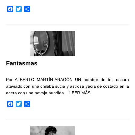
F
T
C
a
w
o
c
i
m
e
t
p
b
t
a
o
e
r
o
r
t
k
i
r
Fantasmas
Por ALBERTO MARTÍN-ARAGÓN UN hombre de tez oscura
ataviado con una chilaba sucia y astrosa yacía de costado en la
acera con una navaja hundida…
LEER MÁS
F
T
C
a
w
o
c
i
m
e
t
p
b
t
a
o
e
r