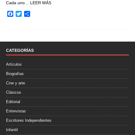
Cada uno…
LEER MÁS
F
T
C
a
w
o
c
i
m
e
t
p
b
t
a
o
e
r
o
r
t
CATEGORÍAS
k
i
r
Artículos
Biografías
Cine y arte
Clásicos
Editorial
Entrevistas
Escritores Independientes
Infantil