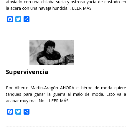
ataviado con una chilaba sucia y astrosa yacía de costado en
la acera con una navaja hundida…
LEER MÁS
F
T
C
a
w
o
c
i
m
e
t
p
b
t
a
o
e
r
o
r
t
k
i
r
Supervivencia
Por Alberto Martín-Aragón AHORA el héroe de moda quiere
tanques para ganar la guerra al malo de moda. Esto va a
acabar muy mal. No…
LEER MÁS
F
T
C
a
w
o
c
i
m
e
t
p