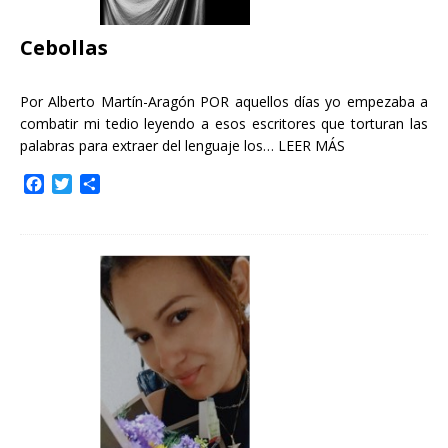
Cebollas
Por Alberto Martín-Aragón POR aquellos días yo empezaba a
combatir mi tedio leyendo a esos escritores que torturan las
palabras para extraer del lenguaje los…
LEER MÁS
F
T
C
a
w
o
c
i
m
e
t
p
b
t
a
o
e
r
o
r
t
k
i
r