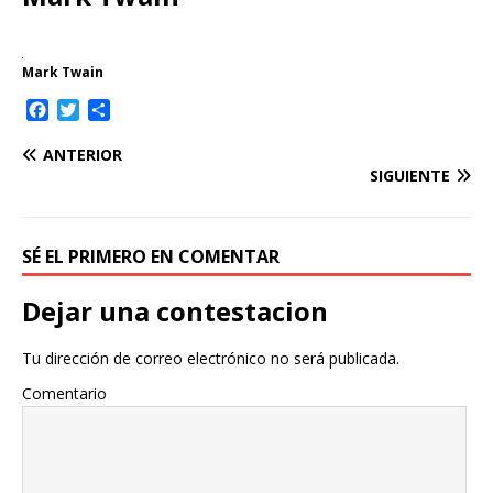
Mark Twain
F
T
C
a
w
o
c
i
m
ANTERIOR
e
t
p
SIGUIENTE
b
t
a
o
e
r
o
r
t
SÉ EL PRIMERO EN COMENTAR
k
i
r
Dejar una contestacion
Tu dirección de correo electrónico no será publicada.
Comentario