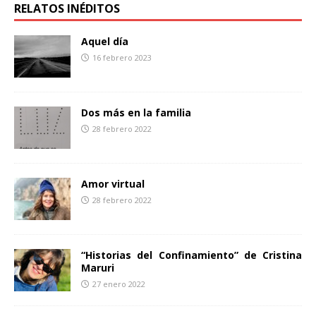
b
t
a
RELATOS INÉDITOS
o
e
r
o
r
t
Aquel día
k
i
16 febrero 2023
r
Dos más en la familia
28 febrero 2022
Amor virtual
28 febrero 2022
“Historias del Confinamiento” de Cristina
Maruri
27 enero 2022