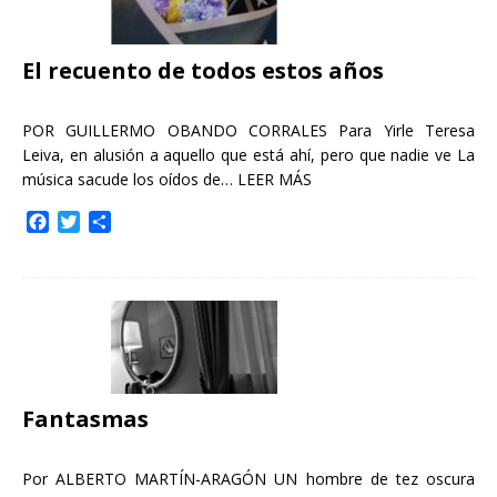
El recuento de todos estos años
POR GUILLERMO OBANDO CORRALES Para Yirle Teresa
Leiva, en alusión a aquello que está ahí, pero que nadie ve La
música sacude los oídos de…
LEER MÁS
F
T
C
a
w
o
c
i
m
e
t
p
b
t
a
o
e
r
o
r
t
k
i
r
Fantasmas
Por ALBERTO MARTÍN-ARAGÓN UN hombre de tez oscura