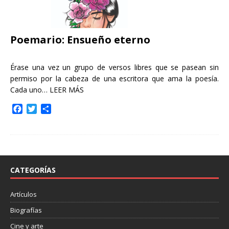
Poemario: Ensueño eterno
Érase una vez un grupo de versos libres que se pasean sin
permiso por la cabeza de una escritora que ama la poesía.
Cada uno…
LEER MÁS
F
T
C
a
w
o
c
i
m
e
t
p
b
t
a
o
e
r
o
r
t
CATEGORÍAS
k
i
r
Artículos
Biografías
Cine y arte