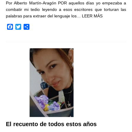
Por Alberto Martín-Aragón POR aquellos días yo empezaba a
combatir mi tedio leyendo a esos escritores que torturan las
palabras para extraer del lenguaje los…
LEER MÁS
F
T
C
a
w
o
c
i
m
e
t
p
b
t
a
o
e
r
o
r
t
k
i
r
El recuento de todos estos años