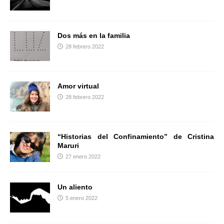
r
Dos más en la familia
28 febrero 2022
Amor virtual
28 febrero 2022
“Historias del Confinamiento” de Cristina
Maruri
27 enero 2022
Un aliento
5 enero 2022