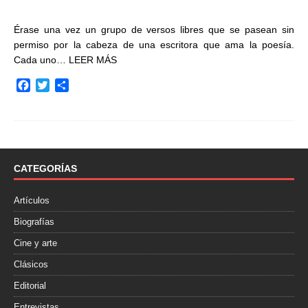
Érase una vez un grupo de versos libres que se pasean sin
permiso por la cabeza de una escritora que ama la poesía.
Cada uno…
LEER MÁS
F
T
C
a
w
o
c
i
m
e
t
p
b
t
a
o
e
r
o
r
t
CATEGORÍAS
k
i
r
Artículos
Biografías
Cine y arte
Clásicos
Editorial
Entrevistas