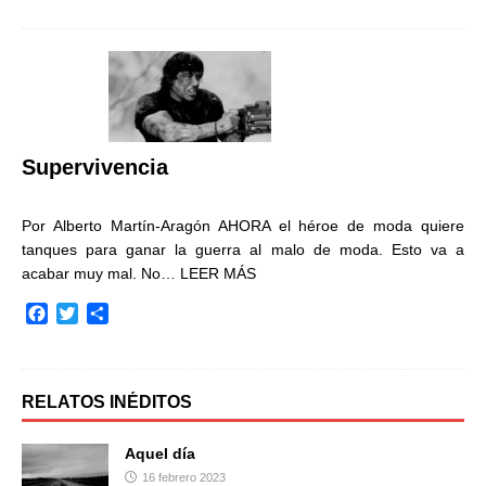
c
i
m
e
t
p
b
t
a
o
e
r
o
r
t
k
i
r
Supervivencia
Por Alberto Martín-Aragón AHORA el héroe de moda quiere
tanques para ganar la guerra al malo de moda. Esto va a
acabar muy mal. No…
LEER MÁS
F
T
C
a
w
o
c
i
m
e
t
p
b
t
a
RELATOS INÉDITOS
o
e
r
o
r
t
Aquel día
k
i
16 febrero 2023