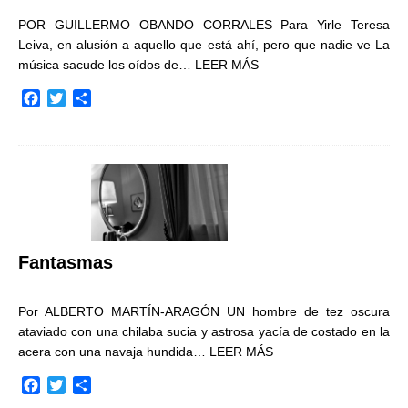
POR GUILLERMO OBANDO CORRALES Para Yirle Teresa
Leiva, en alusión a aquello que está ahí, pero que nadie ve La
música sacude los oídos de…
LEER MÁS
F
T
C
a
w
o
c
i
m
e
t
p
b
t
a
o
e
r
o
r
t
k
i
r
Fantasmas
Por ALBERTO MARTÍN-ARAGÓN UN hombre de tez oscura
ataviado con una chilaba sucia y astrosa yacía de costado en la
acera con una navaja hundida…
LEER MÁS
F
T
C
a
w
o