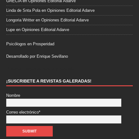
GRECIA
en
Opiniones Editorial Adarve
Linda de Snta Pola
en
Opiniones Editorial Adarve
Longoria Writter
en
Opiniones Editorial Adarve
Lupe
en
Opiniones Editorial Adarve
Psicólogos en Prosperidad
Desarrollado por Enrique Sevillano
Pulseras Elegantes para él y para ella.
¡SUSCRIBETE A REVISTAS GALERADAS!
Nombre
Correo electrónico*