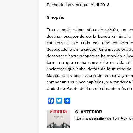
Fecha de lanzamiento: Abril 2018
Sinopsis
Tras cumplir veinte años de prisión, un 
destino, escapando de la banda criminal a
comienza a ser cada vez más consciente 
desencadena en la ciudad. Una inspectora de p
desconoce hasta adonde se ha atrevido a inv
terror en que se ha convertido su vida al i
esclarecer qué hubo detrás de la muerte de
Malatierra es una historia de violencia y cor
componen sus cinco capítulos, y a través de 
ciudad de Puerto del Lucerío durante más de 
F
T
C
a
w
o
ANTERIOR
c
i
m
e
t
p
«La mala semilla» de Toni Aparici
b
t
a
o
e
r