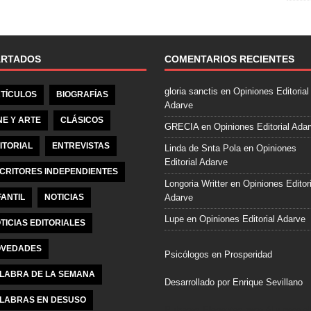
e
b
o
o
ARTADOS
COMENTARIOS RECIENTES
k
gloria sanctis
en
Opiniones Editorial
TÍCULOS
BIOGRAFÍAS
Adarve
NE Y ARTE
CLÁSICOS
GRECIA
en
Opiniones Editorial Ada
ITORIAL
ENTREVISTAS
Linda de Snta Pola
en
Opiniones
Editorial Adarve
CRITORES INDEPENDIENTES
Longoria Writter
en
Opiniones Editori
FANTIL
NOTICIAS
Adarve
Lupe
en
Opiniones Editorial Adarve
TICIAS EDITORIALES
VEDADES
Psicólogos en Prosperidad
LABRA DE LA SEMANA
Desarrollado por Enrique Sevillano
LABRAS EN DESUSO
Pulseras Elegantes para él y para el