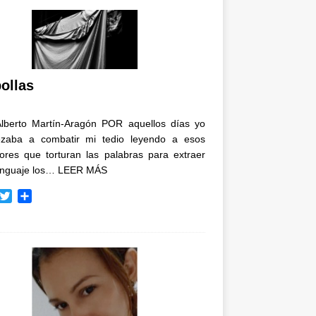
ollas
Alberto Martín-Aragón POR aquellos días yo
zaba a combatir mi tedio leyendo a esos
tores que torturan las palabras para extraer
enguaje los…
LEER MÁS
T
C
w
o
i
m
t
p
t
a
e
r
r
t
i
r