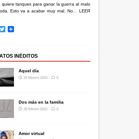
quiere tanques para ganar la guerra al malo
oda. Esto va a acabar muy mal. No…
LEER
T
C
w
o
i
m
t
p
t
a
ATOS INÉDITOS
e
r
r
t
Aquel día
i
16 febrero 2023
0
r
Dos más en la familia
28 febrero 2022
0
Amor virtual