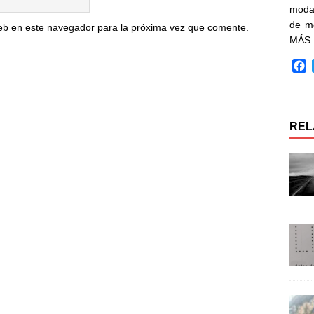
moda 
de m
eb en este navegador para la próxima vez que comente.
MÁS
F
a
c
e
b
REL
o
o
k