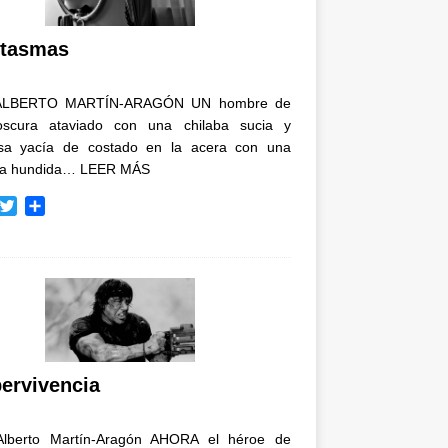
i
r
tasmas
ALBERTO MARTÍN-ARAGÓN UN hombre de
oscura ataviado con una chilaba sucia y
osa yacía de costado en la acera con una
ja hundida…
LEER MÁS
T
C
w
o
i
m
t
p
t
a
e
r
r
t
i
r
ervivencia
Alberto Martín-Aragón AHORA el héroe de