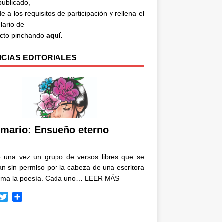
 publicado,
e a los requisitos de participación y rellena el
lario de
acto pinchando
aquí.
ICIAS EDITORIALES
mario: Ensueño eterno
e una vez un grupo de versos libres que se
n sin permiso por la cabeza de una escritora
ama la poesía. Cada uno…
LEER MÁS
T
C
w
o
i
m