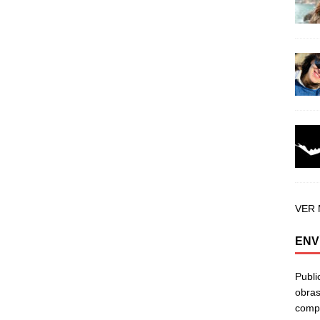
VER
ENV
Publi
obras
compa