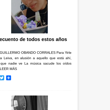
recuento de todos estos años
GUILLERMO OBANDO CORRALES Para Yirle
a Leiva, en alusión a aquello que está ahí,
 que nadie ve La música sacude los oídos
LEER MÁS
T
C
w
o
i
m
t
p
t
a
e
r
r
t