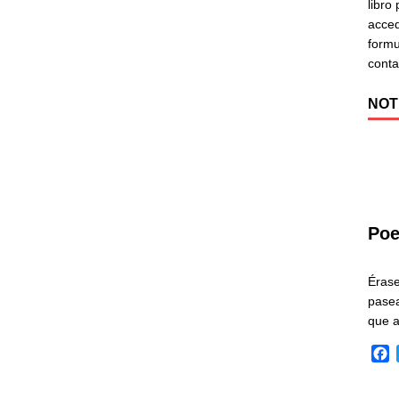
libro
acced
formu
cont
NOT
Poe
Éras
pasea
que 
F
a
c