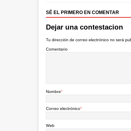
o
r
t
k
i
SÉ EL PRIMERO EN COMENTAR
r
Dejar una contestacion
Tu dirección de correo electrónico no será pu
Comentario
Nombre
*
Correo electrónico
*
Web