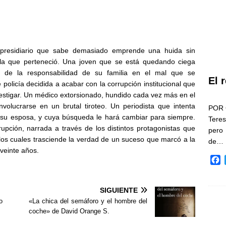
expresidiario que sabe demasiado emprende una huida sin
 la que perteneció. Una joven que se está quedando ciega
de la responsabilidad de su familia en el mal que se
El 
olicía decidida a acabar con la corrupción institucional que
estigar. Un médico extorsionado, hundido cada vez más en el
nvolucrarse en un brutal tiroteo. Un periodista que intenta
POR 
 su esposa, y cuya búsqueda le hará cambiar para siempre.
Teres
rupción, narrada a través de los distintos protagonistas que
pero
los cuales trasciende la verdad de un suceso que marcó a la
de…
veinte años.
F
a
c
e
SIGUIENTE
b
o
«La chica del semáforo y el hombre del
o
coche» de David Orange S.
o