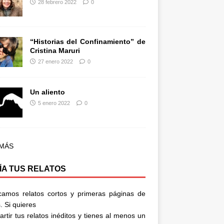
28 febrero 2022
0
“Historias del Confinamiento” de
Cristina Maruri
27 enero 2022
0
Un aliento
5 enero 2022
0
 MÁS
ÍA TUS RELATOS
camos relatos cortos y primeras páginas de
. Si quieres
rtir tus relatos inéditos y tienes al menos un