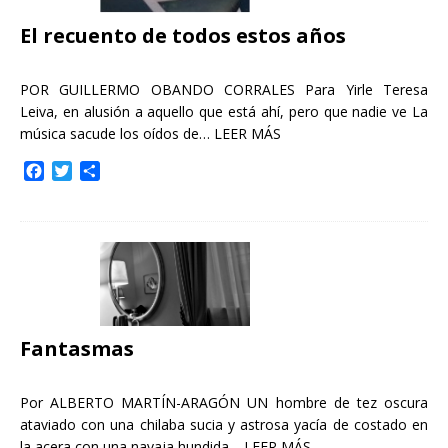
El recuento de todos estos años
POR GUILLERMO OBANDO CORRALES Para Yirle Teresa
Leiva, en alusión a aquello que está ahí, pero que nadie ve La
música sacude los oídos de…
LEER MÁS
F
T
C
a
w
o
c
i
m
e
t
p
b
t
a
o
e
r
o
r
t
k
i
r
Fantasmas
Por ALBERTO MARTÍN-ARAGÓN UN hombre de tez oscura
ataviado con una chilaba sucia y astrosa yacía de costado en
la acera con una navaja hundida…
LEER MÁS