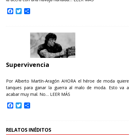
F
T
C
a
w
o
c
i
m
e
t
p
b
t
a
o
e
r
o
r
t
k
i
r
Supervivencia
Por Alberto Martín-Aragón AHORA el héroe de moda quiere
tanques para ganar la guerra al malo de moda. Esto va a
acabar muy mal. No…
LEER MÁS
F
T
C
a
w
o
c
i
m
e
t
p
b
t
a
RELATOS INÉDITOS