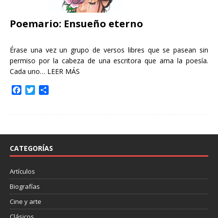
Poemario: Ensueño eterno
Érase una vez un grupo de versos libres que se pasean sin
permiso por la cabeza de una escritora que ama la poesía.
Cada uno…
LEER MÁS
F
T
C
a
w
o
c
i
m
e
t
p
b
t
a
o
e
r
o
r
t
CATEGORÍAS
k
i
r
Artículos
Biografías
Cine y arte
Clásicos