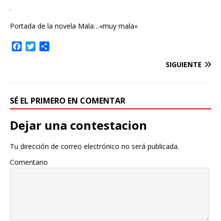
Portada de la novela Mala…«muy mala»
F
T
C
a
w
o
SIGUIENTE
c
i
m
e
t
p
b
t
a
o
e
r
SÉ EL PRIMERO EN COMENTAR
o
r
t
k
i
Dejar una contestacion
r
Tu dirección de correo electrónico no será publicada.
Comentario