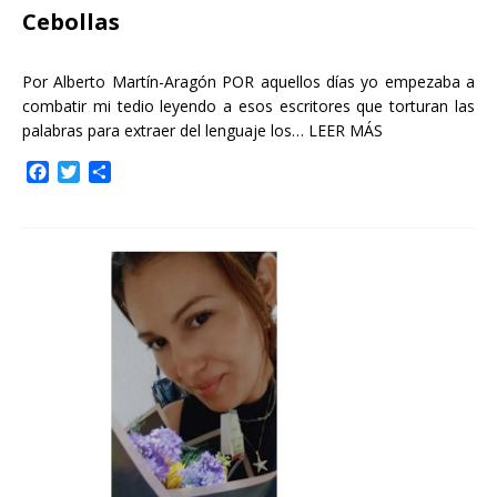
Cebollas
Por Alberto Martín-Aragón POR aquellos días yo empezaba a
combatir mi tedio leyendo a esos escritores que torturan las
palabras para extraer del lenguaje los…
LEER MÁS
F
T
C
a
w
o
c
i
m
e
t
p
b
t
a
o
e
r
o
r
t
k
i
r