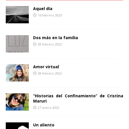
o
e
r
o
r
t
Aquel día
k
i
16 febrero 2023
r
Dos más en la familia
28 febrero 2022
Amor virtual
28 febrero 2022
“Historias del Confinamiento” de Cristina
Maruri
27 enero 2022
Un aliento