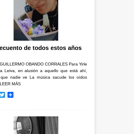
recuento de todos estos años
GUILLERMO OBANDO CORRALES Para Yirle
a Leiva, en alusión a aquello que está ahí,
 que nadie ve La música sacude los oídos
LEER MÁS
T
C
w
o
i
m
t
p
t
a
e
r
r
t