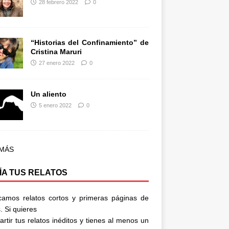
28 febrero 2022
0
“Historias del Confinamiento” de
Cristina Maruri
27 enero 2022
0
Un aliento
5 enero 2022
0
 MÁS
ÍA TUS RELATOS
camos relatos cortos y primeras páginas de
. Si quieres
rtir tus relatos inéditos y tienes al menos un