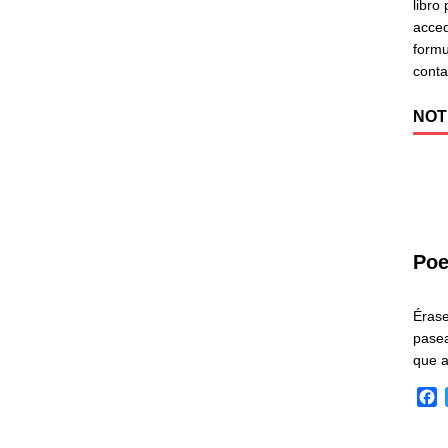
libro
acced
formu
cont
NOT
Poe
Éras
pasea
que 
F
a
c