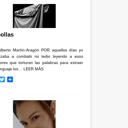
ollas
Alberto Martín-Aragón POR aquellos días yo
zaba a combatir mi tedio leyendo a esos
tores que torturan las palabras para extraer
enguaje los…
LEER MÁS
T
C
w
o
i
m
t
p
t
a
e
r
r
t
i
r