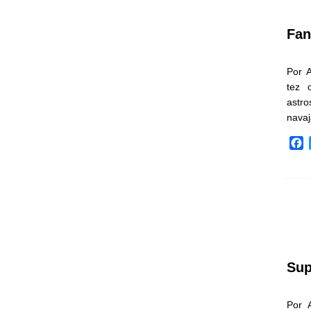
k
Fan
Por 
tez 
astr
nava
F
a
c
e
b
o
o
k
Sup
Por 