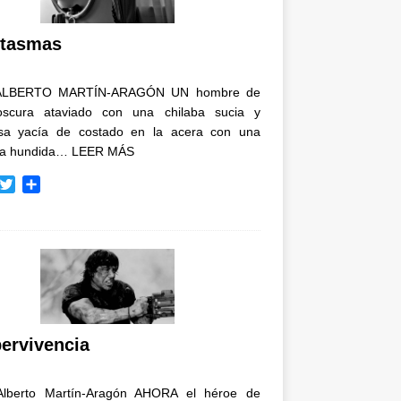
i
r
tasmas
ALBERTO MARTÍN-ARAGÓN UN hombre de
oscura ataviado con una chilaba sucia y
osa yacía de costado en la acera con una
ja hundida…
LEER MÁS
T
C
w
o
i
m
t
p
t
a
e
r
r
t
i
r
ervivencia
Alberto Martín-Aragón AHORA el héroe de