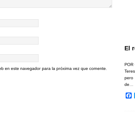
El 
POR 
eb en este navegador para la próxima vez que comente.
Teres
pero
de…
F
a
c
e
b
o
o