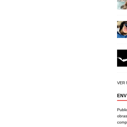
VER
ENV
Publi
obras
compa