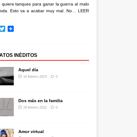
quiere tanques para ganar la guerra al malo
oda. Esto va a acabar muy mal. No…
LEER
T
C
w
o
i
m
t
p
t
a
ATOS INÉDITOS
e
r
r
t
Aquel día
i
16 febrero 2023
0
r
Dos más en la familia
28 febrero 2022
0
Amor virtual