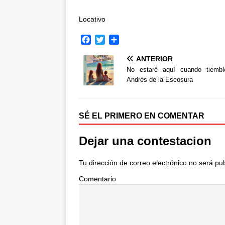
Locativo
F
T
C
a
w
o
ANTERIOR
c
i
m
e
t
p
No estaré aquí cuando tiembl
b
t
a
Andrés de la Escosura
o
e
r
o
r
t
k
i
SÉ EL PRIMERO EN COMENTAR
r
Dejar una contestacion
Tu dirección de correo electrónico no será pu
Comentario