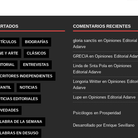
e
b
o
o
ARTADOS
COMENTARIOS RECIENTES
k
gloria sanctis
en
Opiniones Editorial
TÍCULOS
BIOGRAFÍAS
Adarve
NE Y ARTE
CLÁSICOS
GRECIA
en
Opiniones Editorial Ada
ITORIAL
ENTREVISTAS
Linda de Snta Pola
en
Opiniones
Editorial Adarve
CRITORES INDEPENDIENTES
Longoria Writter
en
Opiniones Editori
FANTIL
NOTICIAS
Adarve
Lupe
en
Opiniones Editorial Adarve
TICIAS EDITORIALES
VEDADES
Psicólogos en Prosperidad
LABRA DE LA SEMANA
Desarrollado por Enrique Sevillano
LABRAS EN DESUSO
Pulseras Elegantes para él y para el