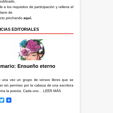
 publicado,
e a los requisitos de participación y rellena el
lario de
acto pinchando
aquí.
ICIAS EDITORIALES
mario: Ensueño eterno
e una vez un grupo de versos libres que se
n sin permiso por la cabeza de una escritora
ama la poesía. Cada uno…
LEER MÁS
T
C
w
o
i
m