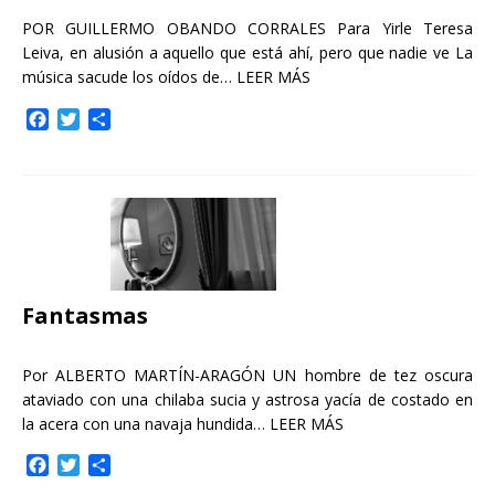
POR GUILLERMO OBANDO CORRALES Para Yirle Teresa
Leiva, en alusión a aquello que está ahí, pero que nadie ve La
música sacude los oídos de…
LEER MÁS
F
T
C
a
w
o
c
i
m
e
t
p
b
t
a
o
e
r
o
r
t
k
i
r
Fantasmas
Por ALBERTO MARTÍN-ARAGÓN UN hombre de tez oscura
ataviado con una chilaba sucia y astrosa yacía de costado en
la acera con una navaja hundida…
LEER MÁS
F
T
C
a
w
o