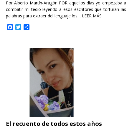
Por Alberto Martín-Aragón POR aquellos días yo empezaba a
combatir mi tedio leyendo a esos escritores que torturan las
palabras para extraer del lenguaje los…
LEER MÁS
F
T
C
a
w
o
c
i
m
e
t
p
b
t
a
o
e
r
o
r
t
k
i
r
El recuento de todos estos años