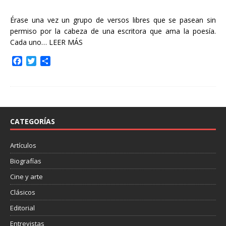
Érase una vez un grupo de versos libres que se pasean sin
permiso por la cabeza de una escritora que ama la poesía.
Cada uno…
LEER MÁS
F
T
C
a
w
o
c
i
m
e
t
p
b
t
a
o
e
r
o
r
t
CATEGORÍAS
k
i
r
Artículos
Biografías
Cine y arte
Clásicos
Editorial
Entrevistas