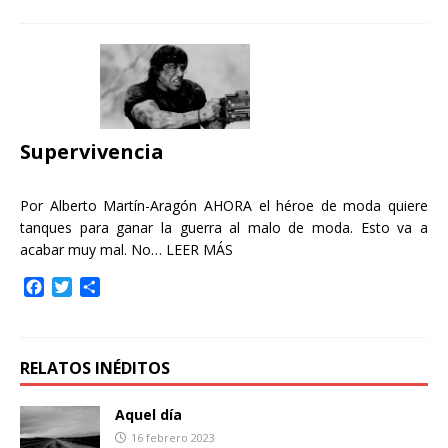
c
i
m
e
t
p
b
t
a
o
e
r
o
r
t
k
i
r
Supervivencia
Por Alberto Martín-Aragón AHORA el héroe de moda quiere
tanques para ganar la guerra al malo de moda. Esto va a
acabar muy mal. No…
LEER MÁS
F
T
C
a
w
o
c
i
m
e
t
p
b
t
a
RELATOS INÉDITOS
o
e
r
o
r
t
Aquel día
k
i
16 febrero 2023
r