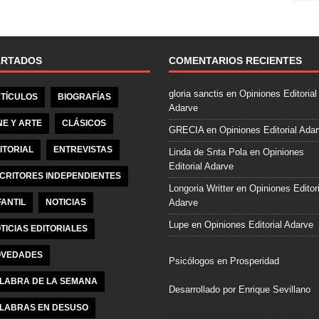
e
b
o
o
ARTADOS
COMENTARIOS RECIENTES
k
gloria sanctis
en
Opiniones Editorial
TÍCULOS
BIOGRAFÍAS
Adarve
NE Y ARTE
CLÁSICOS
GRECIA
en
Opiniones Editorial Ada
ITORIAL
ENTREVISTAS
Linda de Snta Pola
en
Opiniones
Editorial Adarve
CRITORES INDEPENDIENTES
Longoria Writter
en
Opiniones Editori
FANTIL
NOTICIAS
Adarve
Lupe
en
Opiniones Editorial Adarve
TICIAS EDITORIALES
VEDADES
Psicólogos en Prosperidad
LABRA DE LA SEMANA
Desarrollado por Enrique Sevillano
LABRAS EN DESUSO
Pulseras Elegantes para él y para el