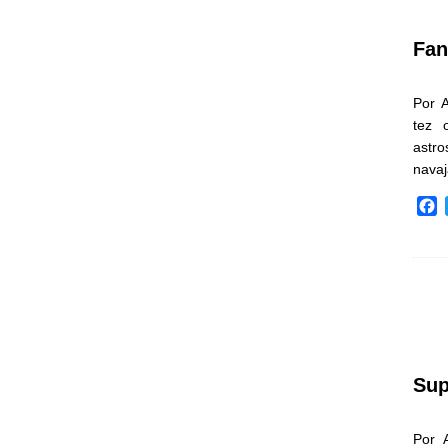
k
Fan
Por 
tez 
astr
nava
F
a
c
e
b
o
o
k
Sup
Por 