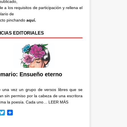
 publicado,
e a los requisitos de participación y rellena el
lario de
acto pinchando
aquí.
ICIAS EDITORIALES
mario: Ensueño eterno
e una vez un grupo de versos libres que se
n sin permiso por la cabeza de una escritora
ama la poesía. Cada uno…
LEER MÁS
T
C
w
o
i
m