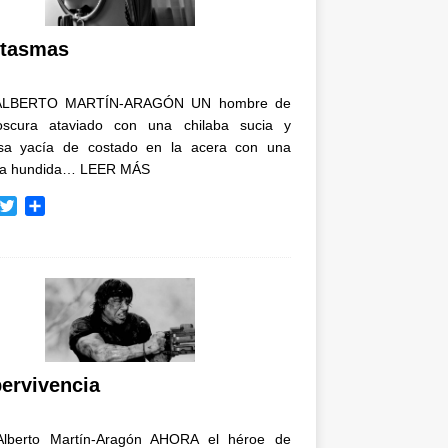
i
r
tasmas
ALBERTO MARTÍN-ARAGÓN UN hombre de
oscura ataviado con una chilaba sucia y
osa yacía de costado en la acera con una
ja hundida…
LEER MÁS
T
C
w
o
i
m
t
p
t
a
e
r
r
t
i
r
ervivencia
Alberto Martín-Aragón AHORA el héroe de