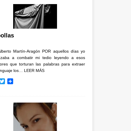
ollas
Alberto Martín-Aragón POR aquellos días yo
zaba a combatir mi tedio leyendo a esos
tores que torturan las palabras para extraer
enguaje los…
LEER MÁS
T
C
w
o
i
m
t
p
t
a
e
r
r
t
i
r