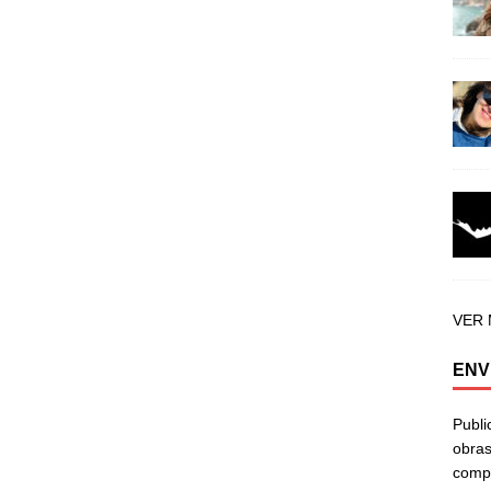
VER
ENV
Publi
obras
compa