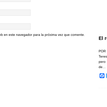
eb en este navegador para la próxima vez que comente.
El 
POR 
Teres
pero
de…
F
a
c
e
b
o
o