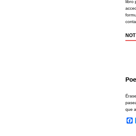
libro
acced
formu
cont
NOT
Poe
Éras
pasea
que 
F
a
c