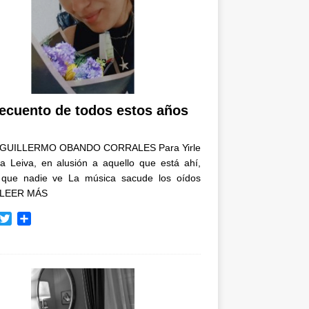
recuento de todos estos años
GUILLERMO OBANDO CORRALES Para Yirle
a Leiva, en alusión a aquello que está ahí,
 que nadie ve La música sacude los oídos
LEER MÁS
T
C
w
o
i
m
t
p
t
a
e
r
r
t