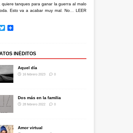
quiere tanques para ganar la guerra al malo
oda. Esto va a acabar muy mal. No…
LEER
T
C
w
o
i
m
t
p
t
a
ATOS INÉDITOS
e
r
r
t
Aquel día
i
16 febrero 2023
0
r
Dos más en la familia
28 febrero 2022
0
Amor virtual