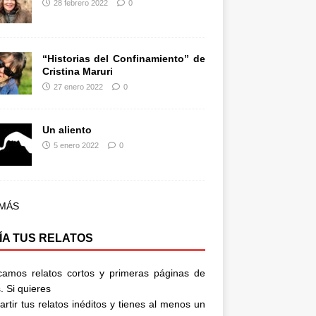
28 febrero 2022
0
“Historias del Confinamiento” de
Cristina Maruri
27 enero 2022
0
Un aliento
5 enero 2022
0
 MÁS
ÍA TUS RELATOS
camos relatos cortos y primeras páginas de
. Si quieres
rtir tus relatos inéditos y tienes al menos un