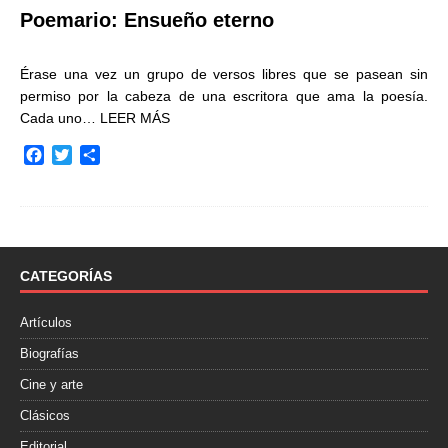
Poemario: Ensueño eterno
Érase una vez un grupo de versos libres que se pasean sin
permiso por la cabeza de una escritora que ama la poesía.
Cada uno…
LEER MÁS
F
T
C
a
w
o
c
i
m
e
t
p
b
t
a
o
e
r
o
r
t
CATEGORÍAS
k
i
r
Artículos
Biografías
Cine y arte
Clásicos
Editorial