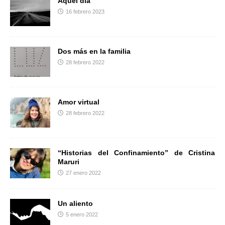
Aquel día
k
i
16 febrero 2023
r
Dos más en la familia
28 febrero 2022
Amor virtual
28 febrero 2022
“Historias del Confinamiento” de Cristina
Maruri
27 enero 2022
Un aliento
5 enero 2022