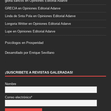
gloria sanctis
en
Opiniones Editorial Adarve
GRECIA
en
Opiniones Editorial Adarve
Linda de Snta Pola
en
Opiniones Editorial Adarve
Longoria Writter
en
Opiniones Editorial Adarve
Lupe
en
Opiniones Editorial Adarve
Psicólogos en Prosperidad
Desarrollado por Enrique Sevillano
Pulseras Elegantes para él y para ella.
¡SUSCRIBETE A REVISTAS GALERADAS!
Nombre
Correo electrónico*