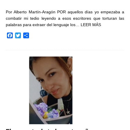
Por Alberto Martín-Aragón POR aquellos días yo empezaba a
combatir mi tedio leyendo a esos escritores que torturan las
palabras para extraer del lenguaje los…
LEER MÁS
F
T
C
a
w
o
c
i
m
e
t
p
b
t
a
o
e
r
o
r
t
k
i
r