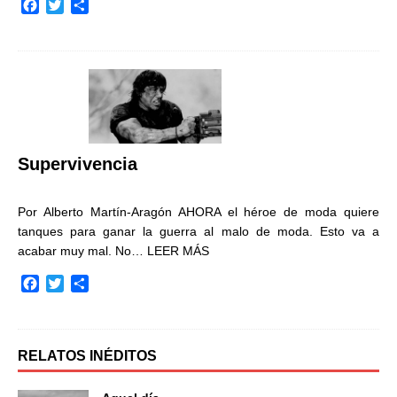
F
T
C
a
w
o
c
i
m
e
t
p
b
t
a
o
e
r
o
r
t
k
i
r
Supervivencia
Por Alberto Martín-Aragón AHORA el héroe de moda quiere
tanques para ganar la guerra al malo de moda. Esto va a
acabar muy mal. No…
LEER MÁS
F
T
C
a
w
o
c
i
m
e
t
p
b
t
a
RELATOS INÉDITOS
o
e
r
o
r
t