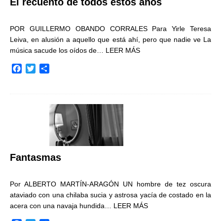
El recuento de todos estos años
POR GUILLERMO OBANDO CORRALES Para Yirle Teresa
Leiva, en alusión a aquello que está ahí, pero que nadie ve La
música sacude los oídos de…
LEER MÁS
F
T
C
a
w
o
c
i
m
e
t
p
b
t
a
o
e
r
o
r
t
k
i
r
Fantasmas
Por ALBERTO MARTÍN-ARAGÓN UN hombre de tez oscura
ataviado con una chilaba sucia y astrosa yacía de costado en la
acera con una navaja hundida…
LEER MÁS