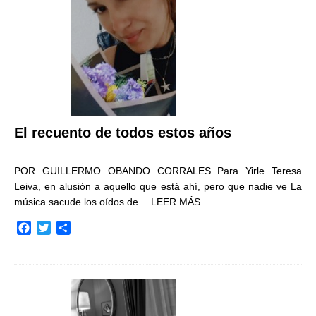
r
El recuento de todos estos años
POR GUILLERMO OBANDO CORRALES Para Yirle Teresa
Leiva, en alusión a aquello que está ahí, pero que nadie ve La
música sacude los oídos de…
LEER MÁS
F
T
C
a
w
o
c
i
m
e
t
p
b
t
a
o
e
r
o
r
t