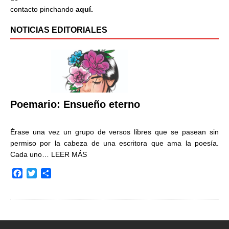
contacto pinchando
aquí.
NOTICIAS EDITORIALES
Poemario: Ensueño eterno
Érase una vez un grupo de versos libres que se pasean sin
permiso por la cabeza de una escritora que ama la poesía.
Cada uno…
LEER MÁS
F
T
C
a
w
o
c
i
m
e
t
p
b
t
a
o
e
r