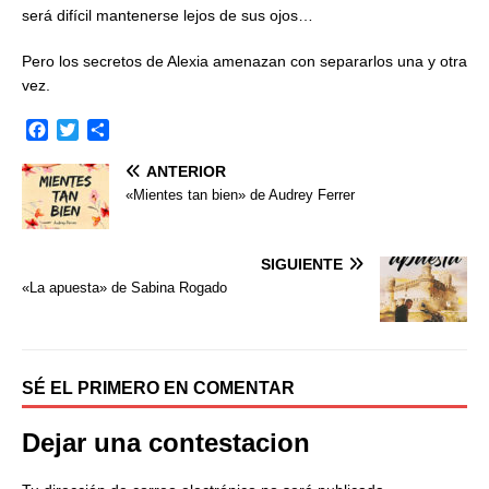
será difícil mantenerse lejos de sus ojos…
Pero los secretos de Alexia amenazan con separarlos una y otra
vez.
F
T
C
a
w
o
ANTERIOR
c
i
m
e
t
p
«Mientes tan bien» de Audrey Ferrer
b
t
a
o
e
r
o
r
t
SIGUIENTE
k
i
«La apuesta» de Sabina Rogado
r
SÉ EL PRIMERO EN COMENTAR
Dejar una contestacion