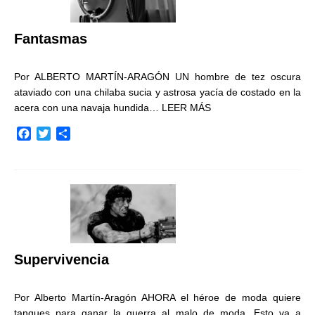
k
i
r
Fantasmas
Por ALBERTO MARTÍN-ARAGÓN UN hombre de tez oscura
ataviado con una chilaba sucia y astrosa yacía de costado en la
acera con una navaja hundida…
LEER MÁS
F
T
C
a
w
o
c
i
m
e
t
p
b
t
a
o
e
r
o
r
t
k
i
r
Supervivencia
Por Alberto Martín-Aragón AHORA el héroe de moda quiere
tanques para ganar la guerra al malo de moda. Esto va a