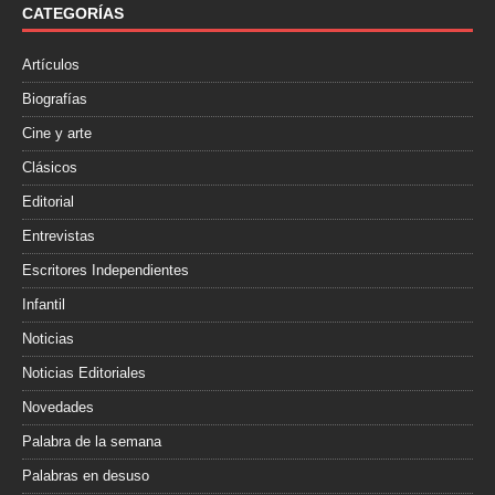
o
r
t
CATEGORÍAS
k
i
r
Artículos
Biografías
Cine y arte
Clásicos
Editorial
Entrevistas
Escritores Independientes
Infantil
Noticias
Noticias Editoriales
Novedades
Palabra de la semana
Palabras en desuso