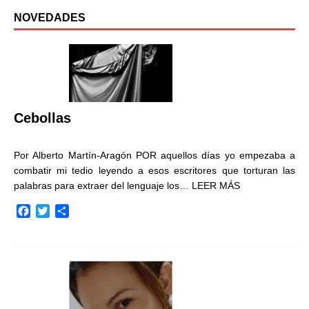
NOVEDADES
Cebollas
Por Alberto Martín-Aragón POR aquellos días yo empezaba a
combatir mi tedio leyendo a esos escritores que torturan las
palabras para extraer del lenguaje los…
LEER MÁS
F
T
C
a
w
o
c
i
m
e
t
p
b
t
a
o
e
r
o
r
t
k
i