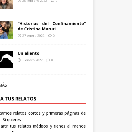
28 febrero 2022
0
“Historias del Confinamiento”
de Cristina Maruri
27 enero 2022
0
Un aliento
5 enero 2022
0
MÁS
ÍA TUS RELATOS
camos relatos cortos y primeras páginas de
. Si quieres
rtir tus relatos inéditos y tienes al menos