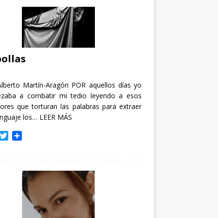
ollas
Alberto Martín-Aragón POR aquellos días yo
zaba a combatir mi tedio leyendo a esos
tores que torturan las palabras para extraer
enguaje los…
LEER MÁS
T
C
w
o
i
m
t
p
t
a
e
r
r
t
i
r