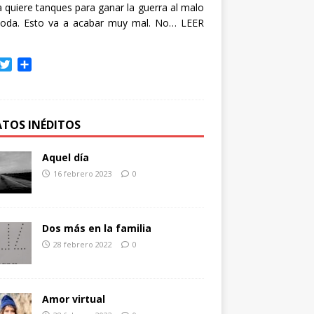
quiere tanques para ganar la guerra al malo
oda. Esto va a acabar muy mal. No…
LEER
T
C
w
o
i
m
t
p
t
a
ATOS INÉDITOS
e
r
r
t
Aquel día
i
16 febrero 2023
0
r
Dos más en la familia
28 febrero 2022
0
Amor virtual