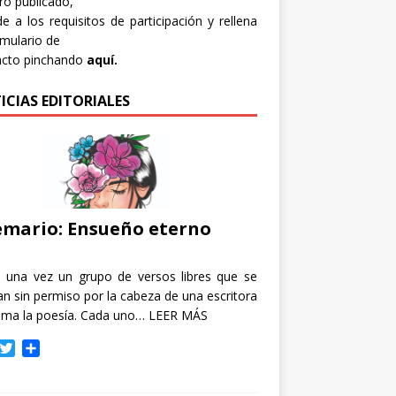
bro publicado,
e a los requisitos de participación y rellena
rmulario de
acto pinchando
aquí.
ICIAS EDITORIALES
mario: Ensueño eterno
e una vez un grupo de versos libres que se
n sin permiso por la cabeza de una escritora
ama la poesía. Cada uno…
LEER MÁS
T
C
w
o
i
m