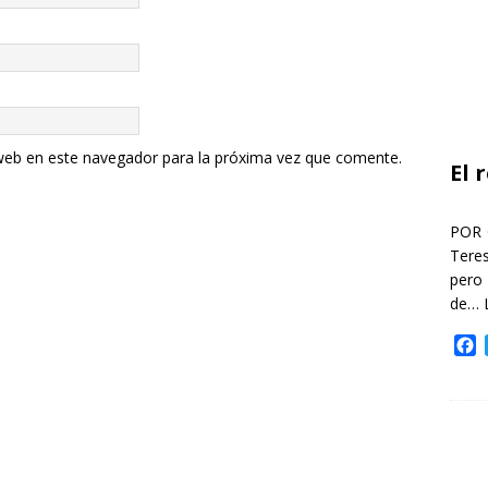
web en este navegador para la próxima vez que comente.
El 
POR 
Teres
pero
de…
F
a
c
e
b
o
o