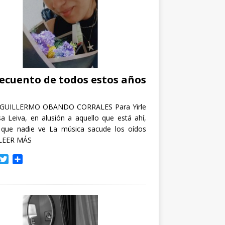
recuento de todos estos años
GUILLERMO OBANDO CORRALES Para Yirle
a Leiva, en alusión a aquello que está ahí,
 que nadie ve La música sacude los oídos
LEER MÁS
T
C
w
o
i
m
t
p
t
a
e
r
r
t