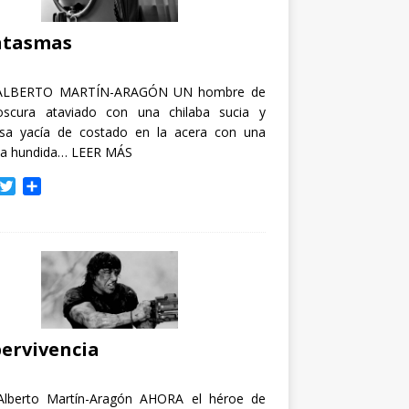
i
r
ntasmas
ALBERTO MARTÍN-ARAGÓN UN hombre de
oscura ataviado con una chilaba sucia y
osa yacía de costado en la acera con una
ja hundida…
LEER MÁS
T
C
w
o
i
m
t
p
t
a
e
r
r
t
i
r
ervivencia
Alberto Martín-Aragón AHORA el héroe de