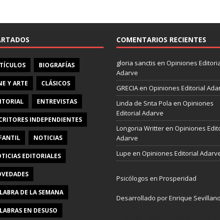
e
b
o
o
ARTADOS
COMENTARIOS RECIENTES
k
gloria sanctis
en
Opiniones Editoria
TÍCULOS
BIOGRAFÍAS
Adarve
NE Y ARTE
CLÁSICOS
GRECIA
en
Opiniones Editorial Ada
ITORIAL
ENTREVISTAS
Linda de Snta Pola
en
Opiniones
Editorial Adarve
CRITORES INDEPENDIENTES
Longoria Writter
en
Opiniones Edito
FANTIL
NOTICIAS
Adarve
Lupe
en
Opiniones Editorial Adarv
TICIAS EDITORIALES
VEDADES
Psicólogos en Prosperidad
LABRA DE LA SEMANA
Desarrollado por Enrique Sevillan
LABRAS EN DESUSO
Pulseras Elegantes para él y para e