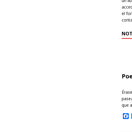
un li
acced
el fo
cont
NOT
Poe
Éras
pasea
que 
F
a
c