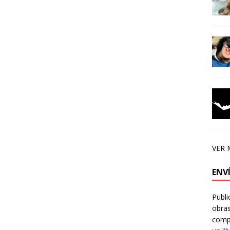
VER 
ENV
Publi
obras
compa