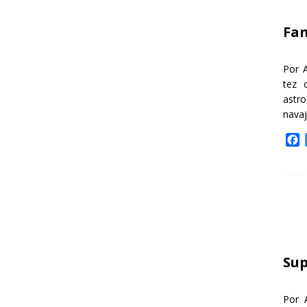
k
Fa
Por 
tez 
astr
nava
F
a
c
e
b
o
o
k
Sup
Por 