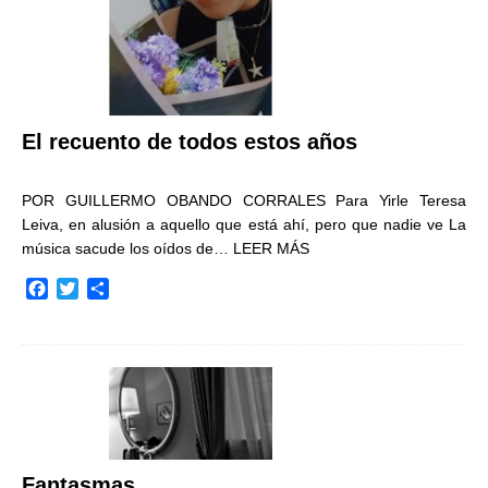
El recuento de todos estos años
POR GUILLERMO OBANDO CORRALES Para Yirle Teresa
Leiva, en alusión a aquello que está ahí, pero que nadie ve La
música sacude los oídos de…
LEER MÁS
F
T
C
a
w
o
c
i
m
e
t
p
b
t
a
o
e
r
o
r
t
k
i
r
Fantasmas