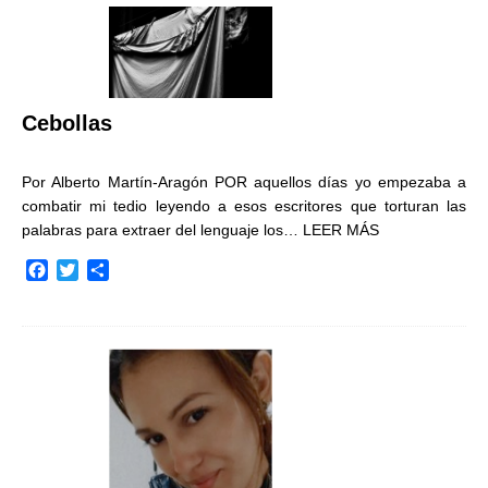
Cebollas
Por Alberto Martín-Aragón POR aquellos días yo empezaba a
combatir mi tedio leyendo a esos escritores que torturan las
palabras para extraer del lenguaje los…
LEER MÁS
F
T
C
a
w
o
c
i
m
e
t
p
b
t
a
o
e
r
o
r
t
k
i
r