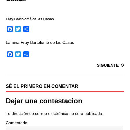
Fray Bartolomé de las Casas
F
T
C
a
w
o
c
i
m
Lámina Fray Bartolomé de las Casas
e
t
p
b
t
a
F
T
C
o
e
r
a
w
o
o
r
t
SIGUIENTE
c
i
m
k
i
e
t
p
r
b
t
a
o
e
r
SÉ EL PRIMERO EN COMENTAR
o
r
t
k
i
Dejar una contestacion
r
Tu dirección de correo electrónico no será publicada.
Comentario