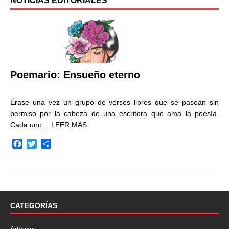
NOTICIAS EDITORIALES
Poemario: Ensueño eterno
Érase una vez un grupo de versos libres que se pasean sin
permiso por la cabeza de una escritora que ama la poesía.
Cada uno…
LEER MÁS
F
T
C
a
w
o
c
i
m
e
t
p
b
t
a
o
e
r
o
r
t
CATEGORÍAS
k
i
r