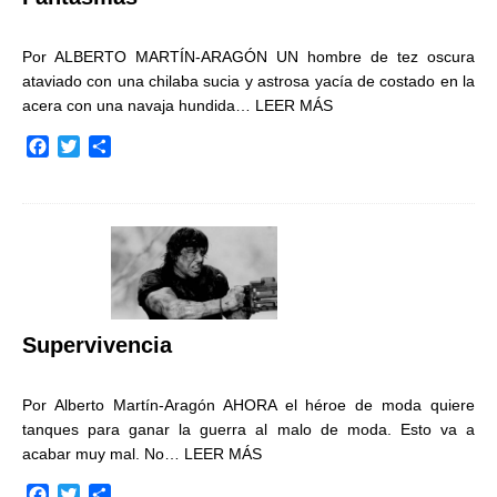
Por ALBERTO MARTÍN-ARAGÓN UN hombre de tez oscura
ataviado con una chilaba sucia y astrosa yacía de costado en la
acera con una navaja hundida…
LEER MÁS
F
T
C
a
w
o
c
i
m
e
t
p
b
t
a
o
e
r
o
r
t
k
i
r
Supervivencia
Por Alberto Martín-Aragón AHORA el héroe de moda quiere
tanques para ganar la guerra al malo de moda. Esto va a
acabar muy mal. No…
LEER MÁS
F
T
C