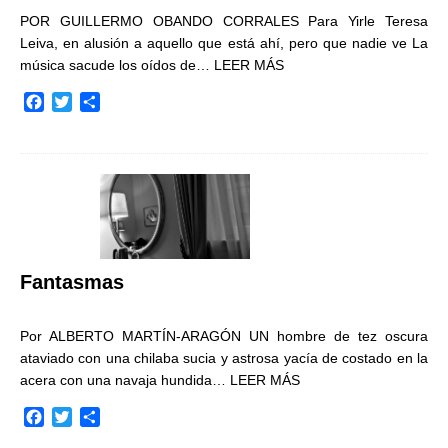
POR GUILLERMO OBANDO CORRALES Para Yirle Teresa
Leiva, en alusión a aquello que está ahí, pero que nadie ve La
música sacude los oídos de…
LEER MÁS
F
T
C
a
w
o
c
i
m
e
t
p
b
t
a
o
e
r
o
r
t
k
i
r
Fantasmas
Por ALBERTO MARTÍN-ARAGÓN UN hombre de tez oscura
ataviado con una chilaba sucia y astrosa yacía de costado en la
acera con una navaja hundida…
LEER MÁS
F
T
C
a
w
o