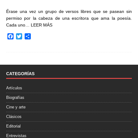
Érase una vez un grupo de versos libres que se pasean sin
permiso por la cabeza de una escritora que ama la poesía.
Cada uno…
LEER MÁS
F
T
C
a
w
o
c
i
m
e
t
p
b
t
a
o
e
r
o
r
t
CATEGORÍAS
k
i
r
Artículos
Biografías
Cine y arte
Clásicos
Editorial
Entrevistas