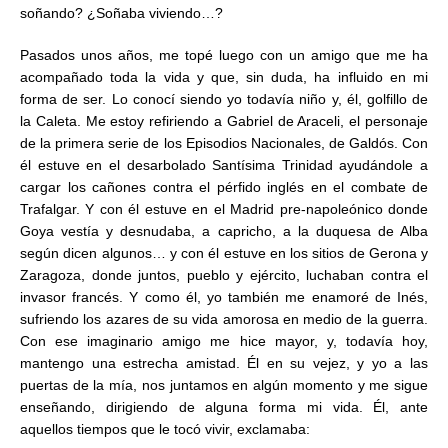
soñando? ¿Soñaba viviendo…?
Pasados unos años, me topé luego con un amigo que me ha
acompañado toda la vida y que, sin duda, ha influido en mi
forma de ser. Lo conocí siendo yo todavía niño y, él, golfillo de
la Caleta. Me estoy refiriendo a Gabriel de Araceli, el personaje
de la primera serie de los Episodios Nacionales, de Galdós. Con
él estuve en el desarbolado Santísima Trinidad ayudándole a
cargar los cañones contra el pérfido inglés en el combate de
Trafalgar. Y con él estuve en el Madrid pre-napoleónico donde
Goya vestía y desnudaba, a capricho, a la duquesa de Alba
según dicen algunos… y con él estuve en los sitios de Gerona y
Zaragoza, donde juntos, pueblo y ejército, luchaban contra el
invasor francés. Y como él, yo también me enamoré de Inés,
sufriendo los azares de su vida amorosa en medio de la guerra.
Con ese imaginario amigo me hice mayor, y, todavía hoy,
mantengo una estrecha amistad. Él en su vejez, y yo a las
puertas de la mía, nos juntamos en algún momento y me sigue
enseñando, dirigiendo de alguna forma mi vida. Él, ante
aquellos tiempos que le tocó vivir, exclamaba: