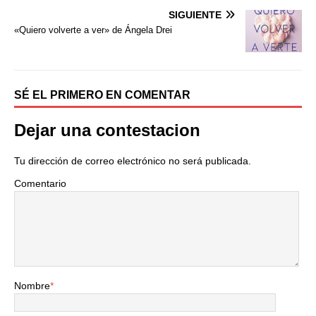
o
r
t
SIGUIENTE
k
i
«Quiero volverte a ver» de Ángela Drei
r
SÉ EL PRIMERO EN COMENTAR
Dejar una contestacion
Tu dirección de correo electrónico no será publicada.
Comentario
Nombre
*