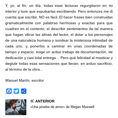
Y, yo, al fin, un día, todas esas lecturas regurgitaron en mi
interior y tuve que expulsarlas escribiendo. Pero entonces me di
cuenta que escribir, NO es fácil. El hacer frases bien construidas
gramaticalmente con palabras hermosas y exactas para que
cuadren en el contexto; el describir sentimientos de tal manera
que hagan vibrar las almas del lector, el dotar a los personajes
de una naturaleza humana y sondear la misteriosa intimidad de
cada uno, y, ponerlos a caminar en unas coordenadas de
tiempo y espacio, exige un arduo trabajo de documentación, de
dedicación y casi total entrega… Pero qué felicidad al masticar y
deglutir todas esas sensaciones que llevan, en arduo sacrificio,
al término de la obra…
Manuel Martín, escritor
F
T
C
a
w
o
ANTERIOR
c
i
m
e
t
p
«Una prueba de amor» de Megan Maxwell
b
t
a
o
e
r