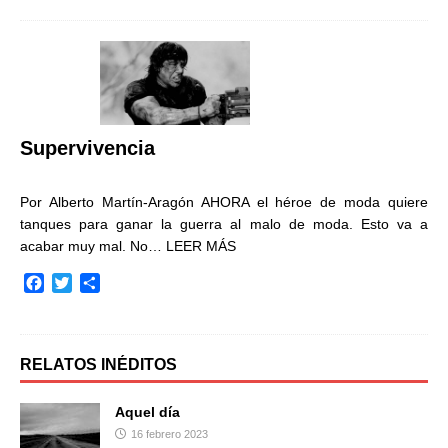
c
i
m
e
t
p
b
t
a
o
e
r
o
r
t
k
i
r
Supervivencia
Por Alberto Martín-Aragón AHORA el héroe de moda quiere
tanques para ganar la guerra al malo de moda. Esto va a
acabar muy mal. No…
LEER MÁS
F
T
C
a
w
o
c
i
m
e
t
p
b
t
a
RELATOS INÉDITOS
o
e
r
o
r
t
Aquel día
k
i
16 febrero 2023
r