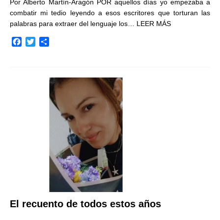
Por Alberto Martín-Aragón POR aquellos días yo empezaba a
combatir mi tedio leyendo a esos escritores que torturan las
palabras para extraer del lenguaje los…
LEER MÁS
F
T
C
a
w
o
c
i
m
e
t
p
b
t
a
o
e
r
o
r
t
k
i
r
El recuento de todos estos años