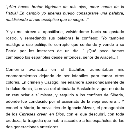
“
¡Aún haces brotar lágrimas de mis ojos, amor santo de la
Patria! En cambio yo apenas puedo consagrarte una palabra,
maldiciendo al ruin escéptico que te niega…”
Y yo me atrevo a apostillarle, volviéndome hacia su gastado
rostro, y remedando sus palabras le confieso: “Yo también
maldigo a ese politiquillo corrupto que confunde y vende a su
Patria por los intereses de un día…” ¡Qué poco hemos
cambiado los españoles desde entonces, señor de Araceli…!
Conforme avanzaba en el Bachiller, aumentaban mis
enamoramientos dejando de ser infantiles para tomar otros
colores. En crimen y Castigo, me enamoré apasionadamente de
la dulce Sonia, la novia del atribulado Raskolnikov, que no dudó
en renunciar a sí misma, y seguirlo a los confines de Siberia,
adonde fue conducido por el asesinato de la vieja usurera… Y
conocí a Marta, la novia rica de Ignacio Alvear, el protagonista
de los
Cipreses creen en Dios
, con el que descubrí, con toda
crudeza, la tragedia que había sacudido a los españoles de las
dos generaciones anteriores…