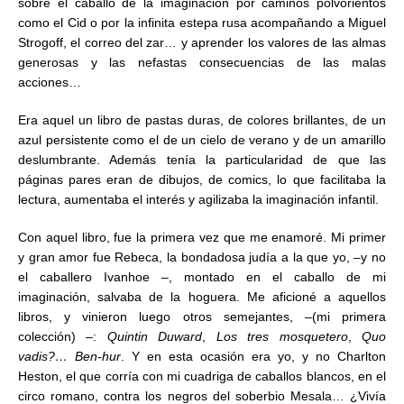
sobre el caballo de la imaginación por caminos polvorientos
como el Cid o por la infinita estepa rusa acompañando a Miguel
Strogoff, el correo del zar… y aprender los valores de las almas
generosas y las nefastas consecuencias de las malas
acciones…
Era aquel un libro de pastas duras, de colores brillantes, de un
azul persistente como el de un cielo de verano y de un amarillo
deslumbrante. Además tenía la particularidad de que las
páginas pares eran de dibujos, de comics, lo que facilitaba la
lectura, aumentaba el interés y agilizaba la imaginación infantil.
Con aquel libro, fue la primera vez que me enamoré. Mi primer
y gran amor fue Rebeca, la bondadosa judía a la que yo, –y no
el caballero Ivanhoe –, montado en el caballo de mi
imaginación, salvaba de la hoguera. Me aficioné a aquellos
libros, y vinieron luego otros semejantes, –(mi primera
colección) –:
Quintin Duward
,
Los tres mosquetero
,
Quo
vadis?… Ben-hur
. Y en esta ocasión era yo, y no Charlton
Heston, el que corría con mi cuadriga de caballos blancos, en el
circo romano, contra los negros del soberbio Mesala… ¿Vivía