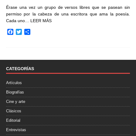
Érase una vez un grupo de versos libres que se pasean sin
permiso por la cabeza de una escritora que ama la poesía.
Cada uno…
LEER MÁS
F
T
C
a
w
o
c
i
m
e
t
p
b
t
a
o
e
r
o
r
t
CATEGORÍAS
k
i
r
Artículos
Biografías
Cine y arte
Clásicos
Editorial
Entrevistas