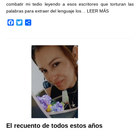
combatir mi tedio leyendo a esos escritores que torturan las
palabras para extraer del lenguaje los…
LEER MÁS
F
T
C
a
w
o
c
i
m
e
t
p
b
t
a
o
e
r
o
r
t
k
i
r
El recuento de todos estos años