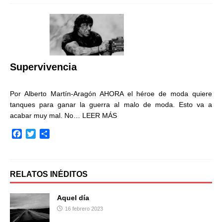
e
t
p
b
t
a
o
e
r
o
r
t
k
i
r
Supervivencia
Por Alberto Martín-Aragón AHORA el héroe de moda quiere
tanques para ganar la guerra al malo de moda. Esto va a
acabar muy mal. No…
LEER MÁS
F
T
C
a
w
o
c
i
m
e
t
p
b
t
a
RELATOS INÉDITOS
o
e
r
o
r
t
Aquel día
k
i
16 febrero 2023
r