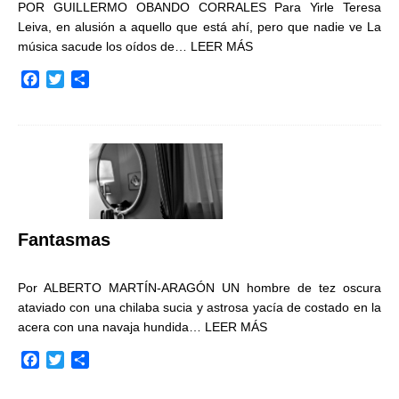
POR GUILLERMO OBANDO CORRALES Para Yirle Teresa
Leiva, en alusión a aquello que está ahí, pero que nadie ve La
música sacude los oídos de…
LEER MÁS
F
T
C
a
w
o
c
i
m
e
t
p
b
t
a
o
e
r
o
r
t
k
i
r
Fantasmas
Por ALBERTO MARTÍN-ARAGÓN UN hombre de tez oscura
ataviado con una chilaba sucia y astrosa yacía de costado en la
acera con una navaja hundida…
LEER MÁS
F
T
C
a
w
o
c
i
m