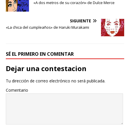
e
t
p
«A dos metros de su corazón» de Dulce Merce
b
t
a
o
e
r
o
r
t
SIGUIENTE
k
i
«La chica del cumpleaños» de Haruki Murakami
r
SÉ EL PRIMERO EN COMENTAR
Dejar una contestacion
Tu dirección de correo electrónico no será publicada.
Comentario