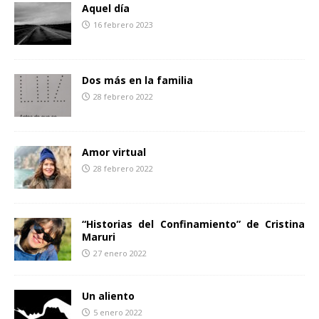
o
r
t
Aquel día
k
i
16 febrero 2023
r
Dos más en la familia
28 febrero 2022
Amor virtual
28 febrero 2022
“Historias del Confinamiento” de Cristina
Maruri
27 enero 2022
Un aliento
5 enero 2022