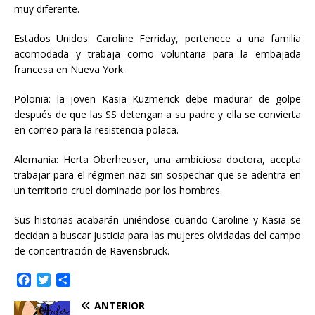
muy diferente.
Estados Unidos: Caroline Ferriday, pertenece a una familia
acomodada y trabaja como voluntaria para la embajada
francesa en Nueva York.
Polonia: la joven Kasia Kuzmerick debe madurar de golpe
después de que las SS detengan a su padre y ella se convierta
en correo para la resistencia polaca.
Alemania: Herta Oberheuser, una ambiciosa doctora, acepta
trabajar para el régimen nazi sin sospechar que se adentra en
un territorio cruel dominado por los hombres.
Sus historias acabarán uniéndose cuando Caroline y Kasia se
decidan a buscar justicia para las mujeres olvidadas del campo
de concentración de Ravensbrück.
F
T
C
a
w
o
ANTERIOR
c
i
m