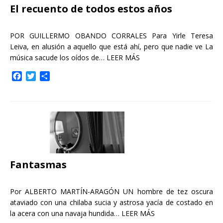
El recuento de todos estos años
POR GUILLERMO OBANDO CORRALES Para Yirle Teresa
Leiva, en alusión a aquello que está ahí, pero que nadie ve La
música sacude los oídos de…
LEER MÁS
F
T
C
a
w
o
c
i
m
e
t
p
b
t
a
o
e
r
o
r
t
k
i
r
Fantasmas
Por ALBERTO MARTÍN-ARAGÓN UN hombre de tez oscura
ataviado con una chilaba sucia y astrosa yacía de costado en
la acera con una navaja hundida…
LEER MÁS