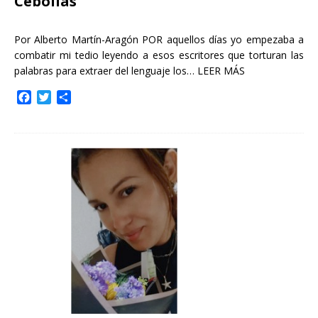
Cebollas
Por Alberto Martín-Aragón POR aquellos días yo empezaba a
combatir mi tedio leyendo a esos escritores que torturan las
palabras para extraer del lenguaje los…
LEER MÁS
F
T
C
a
w
o
c
i
m
e
t
p
b
t
a
o
e
r
o
r
t
k
i
r