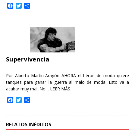
F
T
C
a
w
o
c
i
m
e
t
p
b
t
a
o
e
r
o
r
t
k
i
r
Supervivencia
Por Alberto Martín-Aragón AHORA el héroe de moda quiere
tanques para ganar la guerra al malo de moda. Esto va a
acabar muy mal. No…
LEER MÁS
F
T
C
a
w
o
c
i
m
e
t
p
b
t
a
RELATOS INÉDITOS
o
e
r