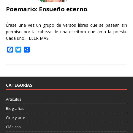
Poemario: Ensueño eterno
Érase una vez un grupo de versos libres que se pasean sin
permiso por la cabeza de una escritora que ama la poesía.
Cada uno…
LEER MÁS
F
T
C
a
w
o
c
i
m
e
t
p
b
t
a
o
e
r
o
r
t
CATEGORÍAS
k
i
r
Artículos
Biografías
Cine y arte
Clásicos