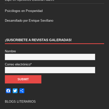
Psicólogos en Prosperidad
Desarrollado por Enrique Sevillano
Pulseras Elegantes para él y para ella.
¡SUSCRIBETE A REVISTAS GALERADAS!
Nombre
Correo electrónico*
F
T
C
a
w
o
c
i
m
BLOGS LITERARIOS
e
t
p