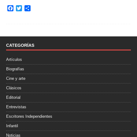
F
T
C
a
w
o
c
i
m
e
t
p
b
t
a
o
e
r
o
r
t
CATEGORÍAS
k
i
r
Artículos
Biografías
Cine y arte
Clásicos
Editorial
Entrevistas
Escritores Independientes
Infantil
Noticias