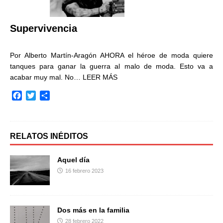
k
i
r
Supervivencia
Por Alberto Martín-Aragón AHORA el héroe de moda quiere
tanques para ganar la guerra al malo de moda. Esto va a
acabar muy mal. No…
LEER MÁS
F
T
C
a
w
o
c
i
m
e
t
p
b
t
a
RELATOS INÉDITOS
o
e
r
o
r
t
Aquel día
k
i
16 febrero 2023
r
Dos más en la familia
28 febrero 2022