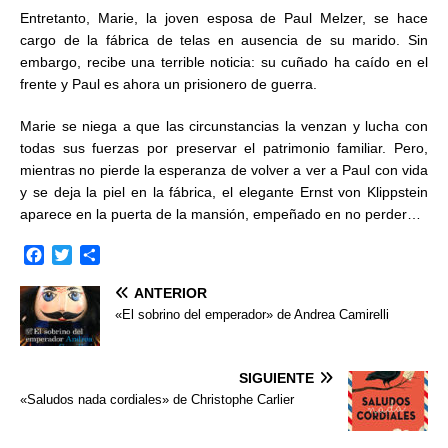
Entretanto, Marie, la joven esposa de Paul Melzer, se hace
cargo de la fábrica de telas en ausencia de su marido. Sin
embargo, recibe una terrible noticia: su cuñado ha caído en el
frente y Paul es ahora un prisionero de guerra.
Marie se niega a que las circunstancias la venzan y lucha con
todas sus fuerzas por preservar el patrimonio familiar. Pero,
mientras no pierde la esperanza de volver a ver a Paul con vida
y se deja la piel en la fábrica, el elegante Ernst von Klippstein
aparece en la puerta de la mansión, empeñado en no perder…
F
T
C
a
w
o
ANTERIOR
c
i
m
e
t
p
«El sobrino del emperador» de Andrea Camirelli
b
t
a
o
e
r
o
r
t
SIGUIENTE
k
i
«Saludos nada cordiales» de Christophe Carlier
r