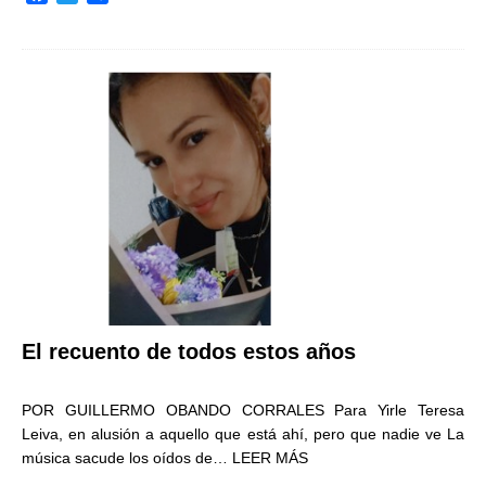
a
w
o
c
i
m
e
t
p
b
t
a
o
e
r
o
r
t
k
i
r
El recuento de todos estos años
POR GUILLERMO OBANDO CORRALES Para Yirle Teresa
Leiva, en alusión a aquello que está ahí, pero que nadie ve La
música sacude los oídos de…
LEER MÁS