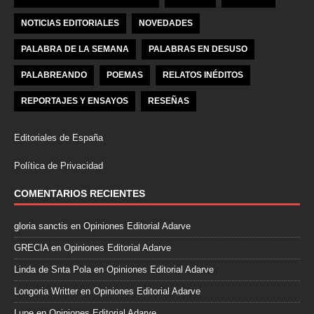
NOTICIAS EDITORIALES
NOVEDADES
PALABRA DE LA SEMANA
PALABRAS EN DESUSO
PALABREANDO
POEMAS
RELATOS INÉDITOS
REPORTAJES Y ENSAYOS
RESEÑAS
Editoriales de España
Política de Privacidad
COMENTARIOS RECIENTES
gloria sanctis
en
Opiniones Editorial Adarve
GRECIA
en
Opiniones Editorial Adarve
Linda de Snta Pola
en
Opiniones Editorial Adarve
Longoria Writter
en
Opiniones Editorial Adarve
Lupe
en
Opiniones Editorial Adarve