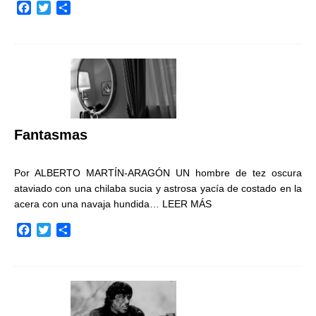
F
T
C
a
w
o
c
i
m
e
t
p
b
t
a
o
e
r
o
r
t
k
i
r
Fantasmas
Por ALBERTO MARTÍN-ARAGÓN UN hombre de tez oscura
ataviado con una chilaba sucia y astrosa yacía de costado en la
acera con una navaja hundida…
LEER MÁS
F
T
C
a
w
o
c
i
m
e
t
p
b
t
a
o
e
r
o
r
t