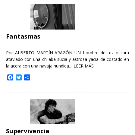
e
t
p
b
t
a
o
e
r
o
r
t
k
i
r
Fantasmas
Por ALBERTO MARTÍN-ARAGÓN UN hombre de tez oscura
ataviado con una chilaba sucia y astrosa yacía de costado en
la acera con una navaja hundida…
LEER MÁS
F
T
C
a
w
o
c
i
m
e
t
p
b
t
a
o
e
r
o
r
t
k
i
r
Supervivencia