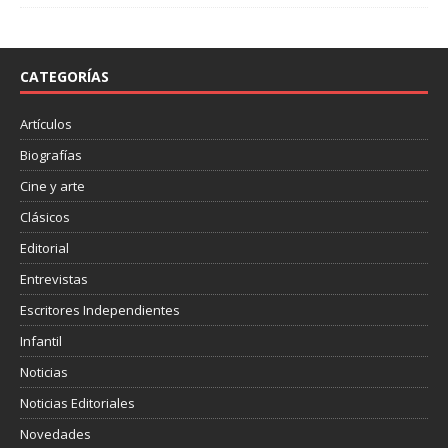
e
t
p
b
t
a
o
e
r
o
r
t
CATEGORÍAS
k
i
r
Artículos
Biografías
Cine y arte
Clásicos
Editorial
Entrevistas
Escritores Independientes
Infantil
Noticias
Noticias Editoriales
Novedades