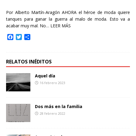
Por Alberto Martín-Aragón AHORA el héroe de moda quiere
tanques para ganar la guerra al malo de moda. Esto va a
acabar muy mal. No…
LEER MÁS
F
T
C
a
w
o
c
i
m
e
t
p
b
t
a
RELATOS INÉDITOS
o
e
r
o
r
t
Aquel día
k
i
16 febrero 2023
r
Dos más en la familia
28 febrero 2022