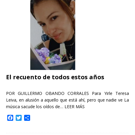
b
t
a
o
e
r
o
r
t
k
i
r
El recuento de todos estos años
POR GUILLERMO OBANDO CORRALES Para Yirle Teresa
Leiva, en alusión a aquello que está ahí, pero que nadie ve La
música sacude los oídos de…
LEER MÁS
F
T
C
a
w
o
c
i
m