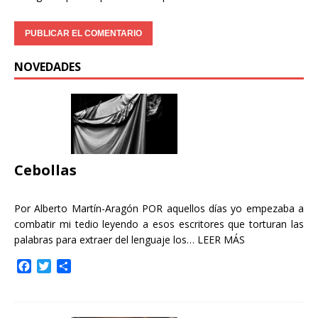
NOVEDADES
Cebollas
Por Alberto Martín-Aragón POR aquellos días yo empezaba a
combatir mi tedio leyendo a esos escritores que torturan las
palabras para extraer del lenguaje los…
LEER MÁS
F
T
C
a
w
o
c
i
m
e
t
p