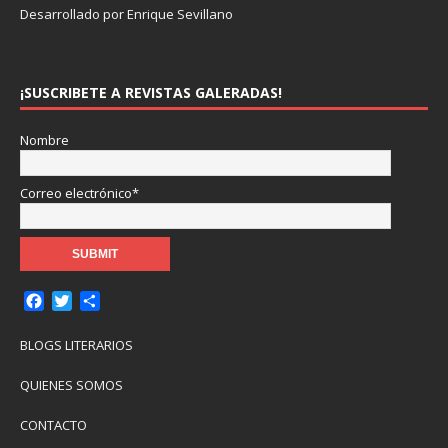
Desarrollado por Enrique Sevillano
Pulseras Elegantes para él y para ella.
¡SUSCRIBETE A REVISTAS GALERADAS!
Nombre
Correo electrónico*
F
T
C
a
w
o
c
i
m
BLOGS LITERARIOS
e
t
p
b
t
a
QUIENES SOMOS
o
e
r
o
r
t
CONTACTO
k
i