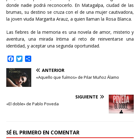
donde nadie podrá reconocerlo. En Matagalpa, ciudad de las
brumas, su destino se cruza con el de una mujer cautivadora,
la joven viuda Margarita Arauz, a quien llaman la Rosa Blanca.
Las fiebres de la memoria es una novela de amor, misterio y
aventura, una mirada íntima al reto de reinventarse una
identidad, y aceptar una segunda oportunidad.
F
T
C
a
w
o
ANTERIOR
c
i
m
e
t
p
«Aquello que fuímos» de Pilar Muñoz Álamo
b
t
a
o
e
r
o
r
t
SIGUIENTE
k
i
«El doble» de Pablo Poveda
r
SÉ EL PRIMERO EN COMENTAR