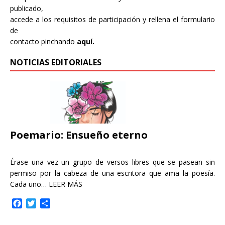
publicado,
accede a los requisitos de participación y rellena el formulario
de
contacto pinchando
aquí.
NOTICIAS EDITORIALES
Poemario: Ensueño eterno
Érase una vez un grupo de versos libres que se pasean sin
permiso por la cabeza de una escritora que ama la poesía.
Cada uno…
LEER MÁS
F
T
C
a
w
o
c
i
m