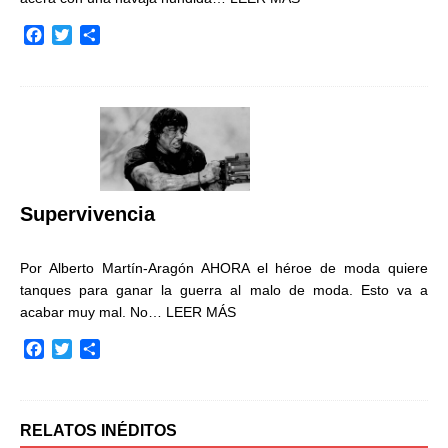
F
T
C
a
w
o
c
i
m
e
t
p
b
t
a
o
e
r
o
r
t
k
i
r
Supervivencia
Por Alberto Martín-Aragón AHORA el héroe de moda quiere
tanques para ganar la guerra al malo de moda. Esto va a
acabar muy mal. No…
LEER MÁS
F
T
C
a
w
o
c
i
m
e
t
p
b
t
a
RELATOS INÉDITOS