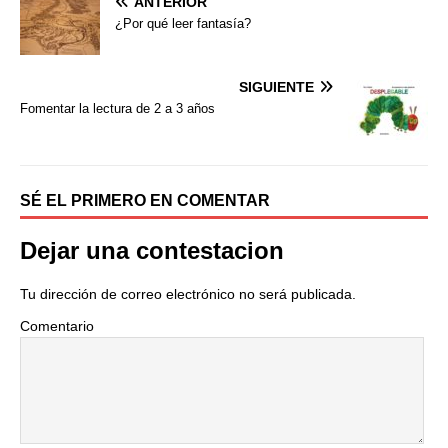
ANTERIOR
o
e
r
¿Por qué leer fantasía?
o
r
t
k
i
r
SIGUIENTE
Fomentar la lectura de 2 a 3 años
SÉ EL PRIMERO EN COMENTAR
Dejar una contestacion
Tu dirección de correo electrónico no será publicada.
Comentario