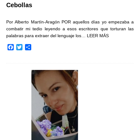
Cebollas
Por Alberto Martín-Aragón POR aquellos días yo empezaba a
combatir mi tedio leyendo a esos escritores que torturan las
palabras para extraer del lenguaje los…
LEER MÁS
F
T
C
a
w
o
c
i
m
e
t
p
b
t
a
o
e
r
o
r
t
k
i
r