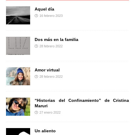
o
e
r
o
r
t
Aquel día
k
i
16 febrero 2023
r
Dos más en la familia
28 febrero 2022
Amor virtual
28 febrero 2022
“Historias del Confinamiento” de Cristina
Maruri
27 enero 2022
Un aliento