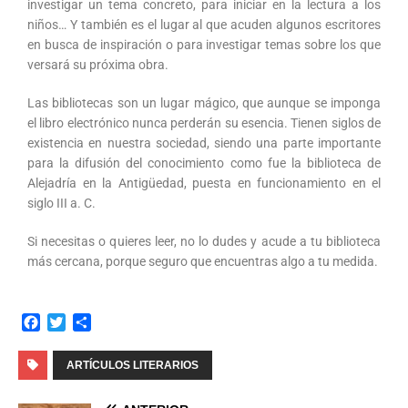
investigar un tema concreto, para iniciar en la lectura a los
niños… Y también es el lugar al que acuden algunos escritores
en busca de inspiración o para investigar temas sobre los que
versará su próxima obra.
Las bibliotecas son un lugar mágico, que aunque se imponga
el libro electrónico nunca perderán su esencia. Tienen siglos de
existencia en nuestra sociedad, siendo una parte importante
para la difusión del conocimiento como fue la biblioteca de
Alejadría en la Antigüedad, puesta en funcionamiento en el
siglo III a. C.
Si necesitas o quieres leer, no lo dudes y acude a tu biblioteca
más cercana, porque seguro que encuentras algo a tu medida.
F
T
C
a
w
o
c
i
m
ARTÍCULOS LITERARIOS
e
t
p
b
t
a