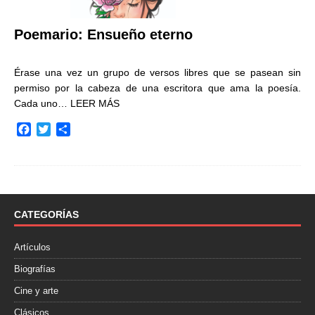
Poemario: Ensueño eterno
Érase una vez un grupo de versos libres que se pasean sin
permiso por la cabeza de una escritora que ama la poesía.
Cada uno…
LEER MÁS
F
T
C
a
w
o
c
i
m
e
t
p
b
t
a
o
e
r
o
r
t
CATEGORÍAS
k
i
r
Artículos
Biografías
Cine y arte
Clásicos