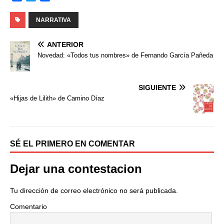
a
w
o
c
i
m
NARRATIVA
e
t
p
b
t
a
ANTERIOR
o
e
r
Novedad: «Todos tus nombres» de Fernando García Pañeda
o
r
t
k
i
r
SIGUIENTE
«Hijas de Lilith» de Camino Díaz
SÉ EL PRIMERO EN COMENTAR
Dejar una contestacion
Tu dirección de correo electrónico no será publicada.
Comentario