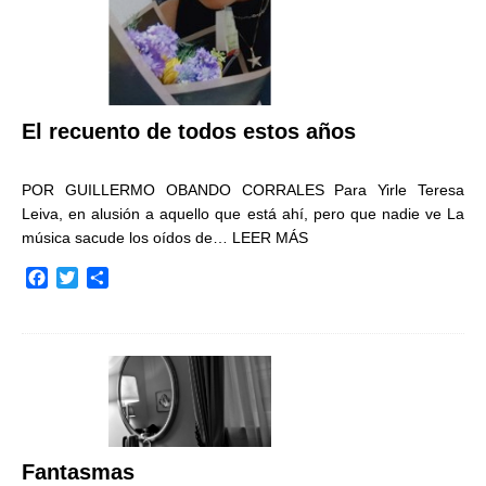
El recuento de todos estos años
POR GUILLERMO OBANDO CORRALES Para Yirle Teresa
Leiva, en alusión a aquello que está ahí, pero que nadie ve La
música sacude los oídos de…
LEER MÁS
F
T
C
a
w
o
c
i
m
e
t
p
b
t
a
o
e
r
o
r
t
k
i
r
Fantasmas