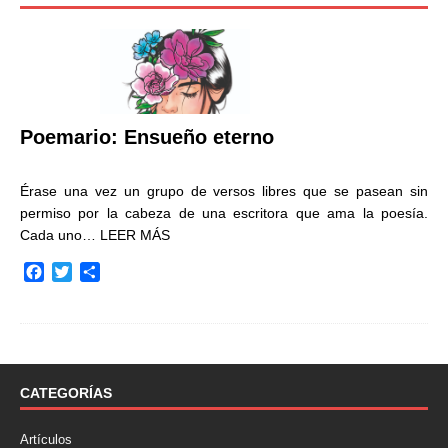
Poemario: Ensueño eterno
Érase una vez un grupo de versos libres que se pasean sin
permiso por la cabeza de una escritora que ama la poesía.
Cada uno…
LEER MÁS
F
T
C
a
w
o
c
i
m
e
t
p
b
t
a
o
e
r
o
r
t
CATEGORÍAS
k
i
r
Artículos