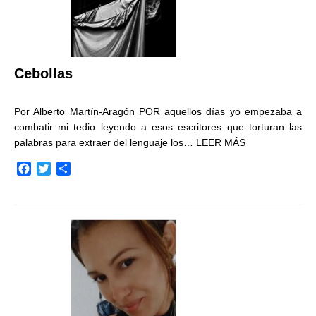
Cebollas
Por Alberto Martín-Aragón POR aquellos días yo empezaba a
combatir mi tedio leyendo a esos escritores que torturan las
palabras para extraer del lenguaje los…
LEER MÁS
F
T
C
a
w
o
c
i
m
e
t
p
b
t
a
o
e
r
o
r
t
k
i
r