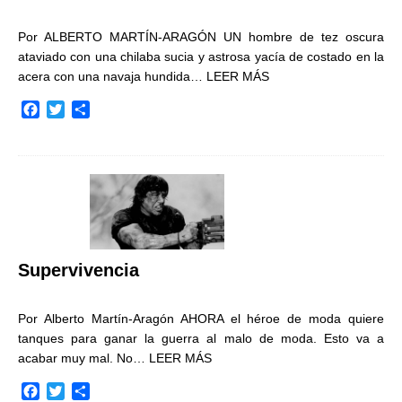
Por ALBERTO MARTÍN-ARAGÓN UN hombre de tez oscura
ataviado con una chilaba sucia y astrosa yacía de costado en la
acera con una navaja hundida…
LEER MÁS
F
T
C
a
w
o
c
i
m
e
t
p
b
t
a
o
e
r
o
r
t
k
i
r
Supervivencia
Por Alberto Martín-Aragón AHORA el héroe de moda quiere
tanques para ganar la guerra al malo de moda. Esto va a
acabar muy mal. No…
LEER MÁS
F
T
C