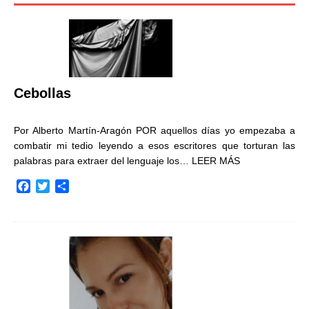
Cebollas
Por Alberto Martín-Aragón POR aquellos días yo empezaba a
combatir mi tedio leyendo a esos escritores que torturan las
palabras para extraer del lenguaje los…
LEER MÁS
F
T
C
a
w
o
c
i
m
e
t
p
b
t
a
o
e
r
o
r
t
k
i
r