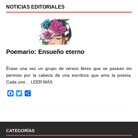
NOTICIAS EDITORIALES
Poemario: Ensueño eterno
Érase una vez un grupo de versos libres que se pasean sin
permiso por la cabeza de una escritora que ama la poesía.
Cada uno…
LEER MÁS
F
T
C
a
w
o
c
i
m
e
t
p
b
t
a
o
e
r
o
r
t
CATEGORÍAS
k
i