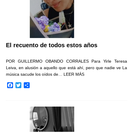
El recuento de todos estos años
POR GUILLERMO OBANDO CORRALES Para Yirle Teresa
Leiva, en alusión a aquello que está ahí, pero que nadie ve La
música sacude los oídos de…
LEER MÁS
F
T
C
a
w
o
c
i
m
e
t
p
b
t
a
o
e
r
o
r
t
k
i
r