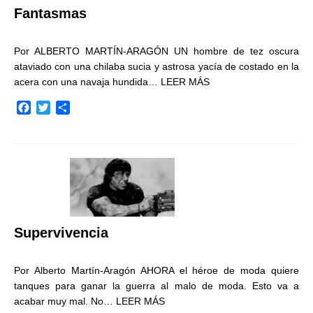
Fantasmas
Por ALBERTO MARTÍN-ARAGÓN UN hombre de tez oscura
ataviado con una chilaba sucia y astrosa yacía de costado en la
acera con una navaja hundida…
LEER MÁS
F
T
C
a
w
o
c
i
m
e
t
p
b
t
a
o
e
r
o
r
t
k
i
r
Supervivencia
Por Alberto Martín-Aragón AHORA el héroe de moda quiere
tanques para ganar la guerra al malo de moda. Esto va a
acabar muy mal. No…
LEER MÁS