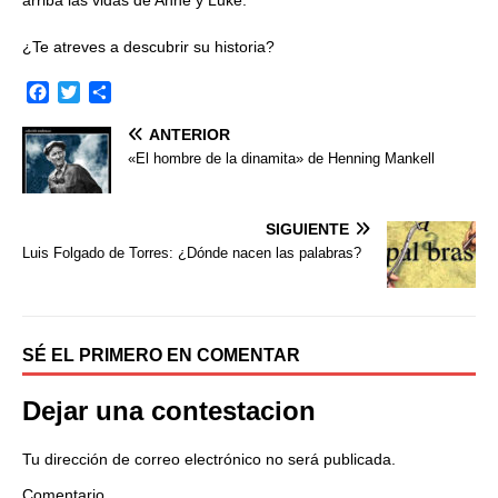
arriba las vidas de Anne y Luke.
¿Te atreves a descubrir su historia?
F
T
C
a
w
o
ANTERIOR
c
i
m
e
t
p
«El hombre de la dinamita» de Henning Mankell
b
t
a
o
e
r
o
r
t
SIGUIENTE
k
i
Luis Folgado de Torres: ¿Dónde nacen las palabras?
r
SÉ EL PRIMERO EN COMENTAR
Dejar una contestacion
Tu dirección de correo electrónico no será publicada.
Comentario