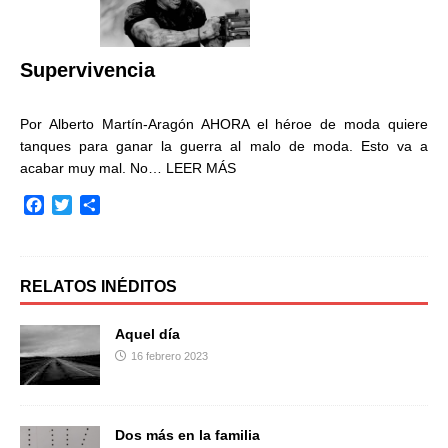
o
r
t
k
i
r
Supervivencia
Por Alberto Martín-Aragón AHORA el héroe de moda quiere
tanques para ganar la guerra al malo de moda. Esto va a
acabar muy mal. No…
LEER MÁS
F
T
C
a
w
o
c
i
m
e
t
p
b
t
a
RELATOS INÉDITOS
o
e
r
o
r
t
Aquel día
k
i
16 febrero 2023
r
Dos más en la familia