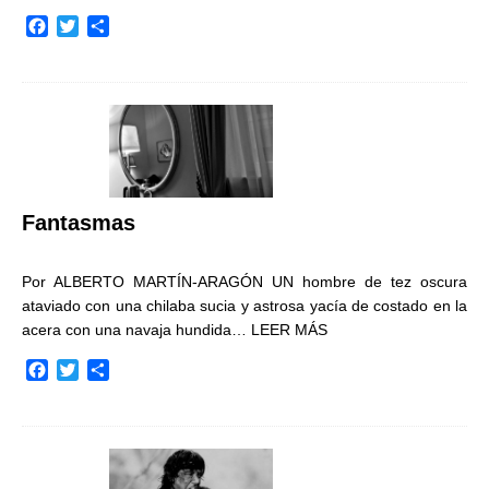
F
T
C
a
w
o
c
i
m
e
t
p
b
t
a
o
e
r
o
r
t
k
i
r
Fantasmas
Por ALBERTO MARTÍN-ARAGÓN UN hombre de tez oscura
ataviado con una chilaba sucia y astrosa yacía de costado en la
acera con una navaja hundida…
LEER MÁS
F
T
C
a
w
o
c
i
m
e
t
p
b
t
a
o
e
r