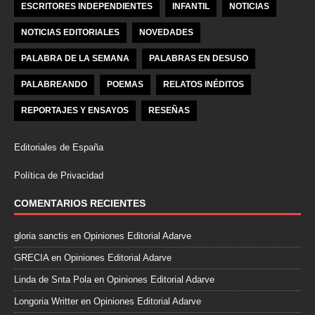
ESCRITORES INDEPENDIENTES
INFANTIL
NOTICIAS
NOTICIAS EDITORIALES
NOVEDADES
PALABRA DE LA SEMANA
PALABRAS EN DESUSO
PALABREANDO
POEMAS
RELATOS INÉDITOS
REPORTAJES Y ENSAYOS
RESEÑAS
Editoriales de España
Política de Privacidad
COMENTARIOS RECIENTES
gloria sanctis
en
Opiniones Editorial Adarve
GRECIA
en
Opiniones Editorial Adarve
Linda de Snta Pola
en
Opiniones Editorial Adarve
Longoria Writter
en
Opiniones Editorial Adarve