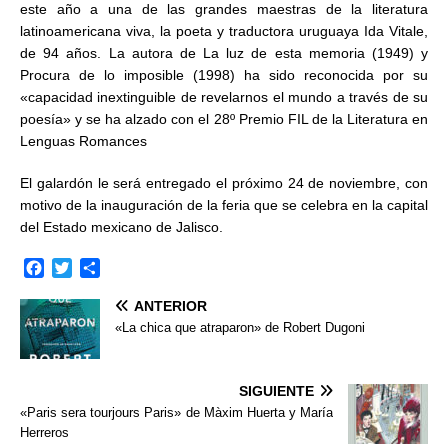
este año a una de las grandes maestras de la literatura
latinoamericana viva, la poeta y traductora uruguaya Ida Vitale,
de 94 años. La autora de La luz de esta memoria (1949) y
Procura de lo imposible (1998) ha sido reconocida por su
«capacidad inextinguible de revelarnos el mundo a través de su
poesía» y se ha alzado con el 28º Premio FIL de la Literatura en
Lenguas Romances
El galardón le será entregado el próximo 24 de noviembre, con
motivo de la inauguración de la feria que se celebra en la capital
del Estado mexicano de Jalisco.
F
T
C
a
w
o
ANTERIOR
c
i
m
e
t
p
«La chica que atraparon» de Robert Dugoni
b
t
a
o
e
r
o
r
t
SIGUIENTE
k
i
«Paris sera tourjours Paris» de Màxim Huerta y María
r
Herreros