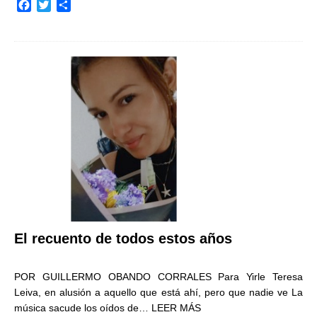
F
T
C
a
w
o
c
i
m
e
t
p
b
t
a
o
e
r
o
r
t
k
i
r
El recuento de todos estos años
POR GUILLERMO OBANDO CORRALES Para Yirle Teresa
Leiva, en alusión a aquello que está ahí, pero que nadie ve La
música sacude los oídos de…
LEER MÁS