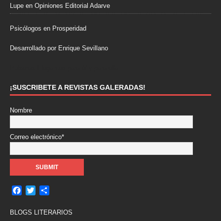
Lupe
en
Opiniones Editorial Adarve
Psicólogos en Prosperidad
Desarrollado por Enrique Sevillano
Pulseras Elegantes para él y para ella.
¡SUSCRIBETE A REVISTAS GALERADAS!
Nombre
Correo electrónico*
F
T
C
a
w
o
c
i
m
BLOGS LITERARIOS
e
t
p