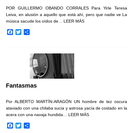
POR GUILLERMO OBANDO CORRALES Para Yirle Teresa
Leiva, en alusión a aquello que está ahí, pero que nadie ve La
música sacude los oídos de…
LEER MÁS
F
T
C
a
w
o
c
i
m
e
t
p
b
t
a
o
e
r
o
r
t
k
i
r
Fantasmas
Por ALBERTO MARTÍN-ARAGÓN UN hombre de tez oscura
ataviado con una chilaba sucia y astrosa yacía de costado en la
acera con una navaja hundida…
LEER MÁS
F
T
C
a
w
o