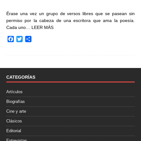
Érase una vez un grupo de versos libres que se pasean sin
permiso por la cabeza de una escritora que ama la poesía.
Cada uno…
LEER MÁS
F
T
C
a
w
o
c
i
m
e
t
p
b
t
a
o
e
r
o
r
t
CATEGORÍAS
k
i
r
Artículos
Biografías
Cine y arte
Clásicos
Editorial
Entrevistas