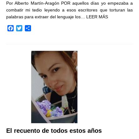
Por Alberto Martín-Aragón POR aquellos días yo empezaba a
combatir mi tedio leyendo a esos escritores que torturan las
palabras para extraer del lenguaje los…
LEER MÁS
F
T
C
a
w
o
c
i
m
e
t
p
b
t
a
o
e
r
o
r
t
k
i
r
El recuento de todos estos años