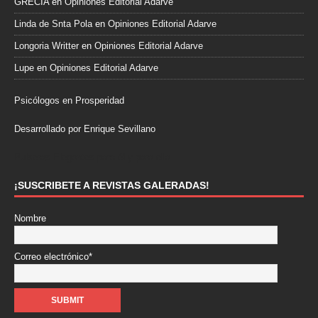
GRECIA
en
Opiniones Editorial Adarve
Linda de Snta Pola
en
Opiniones Editorial Adarve
Longoria Writter
en
Opiniones Editorial Adarve
Lupe
en
Opiniones Editorial Adarve
Psicólogos en Prosperidad
Desarrollado por Enrique Sevillano
Pulseras Elegantes para él y para ella.
¡SUSCRIBETE A REVISTAS GALERADAS!
Nombre
Correo electrónico*