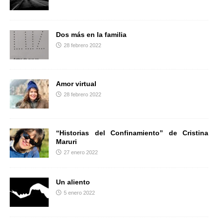
r
Dos más en la familia
28 febrero 2022
Amor virtual
28 febrero 2022
“Historias del Confinamiento” de Cristina
Maruri
27 enero 2022
Un aliento
5 enero 2022