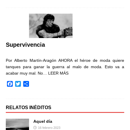
c
i
m
e
t
p
b
t
a
o
e
r
o
r
t
k
i
r
Supervivencia
Por Alberto Martín-Aragón AHORA el héroe de moda quiere
tanques para ganar la guerra al malo de moda. Esto va a
acabar muy mal. No…
LEER MÁS
F
T
C
a
w
o
c
i
m
e
t
p
b
t
a
RELATOS INÉDITOS
o
e
r
o
r
t
Aquel día
k
i
16 febrero 2023