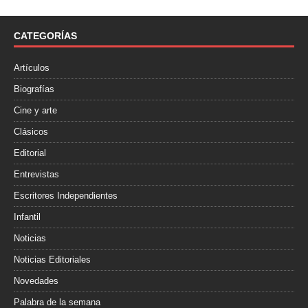
b
t
a
o
e
r
o
r
t
CATEGORÍAS
k
i
r
Artículos
Biografías
Cine y arte
Clásicos
Editorial
Entrevistas
Escritores Independientes
Infantil
Noticias
Noticias Editoriales
Novedades
Palabra de la semana