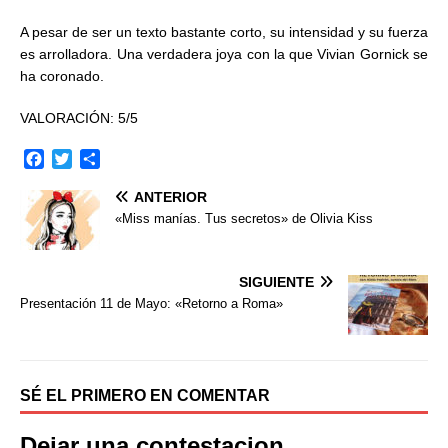
A pesar de ser un texto bastante corto, su intensidad y su fuerza
es arrolladora. Una verdadera joya con la que Vivian Gornick se
ha coronado.
VALORACIÓN: 5/5
F
T
C
a
w
o
ANTERIOR
c
i
m
e
t
p
«Miss manías. Tus secretos» de Olivia Kiss
b
t
a
o
e
r
o
r
t
SIGUIENTE
k
i
Presentación 11 de Mayo: «Retorno a Roma»
r
SÉ EL PRIMERO EN COMENTAR
Dejar una contestacion