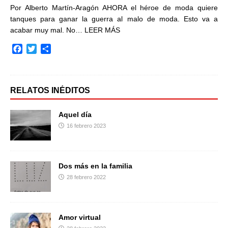
Por Alberto Martín-Aragón AHORA el héroe de moda quiere
tanques para ganar la guerra al malo de moda. Esto va a
acabar muy mal. No…
LEER MÁS
F
T
C
a
w
o
c
i
m
e
t
p
b
t
a
RELATOS INÉDITOS
o
e
r
o
r
t
Aquel día
k
i
16 febrero 2023
r
Dos más en la familia
28 febrero 2022
Amor virtual