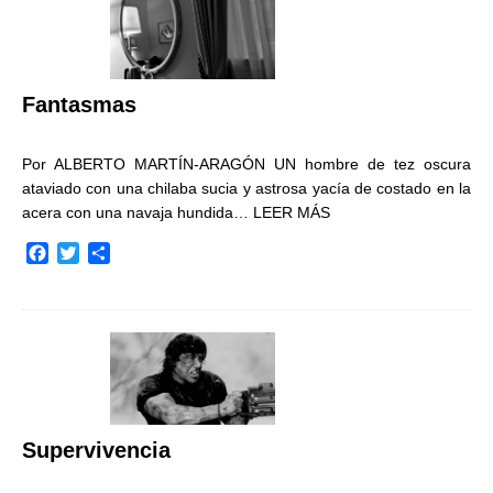
o
e
r
o
r
t
k
i
r
Fantasmas
Por ALBERTO MARTÍN-ARAGÓN UN hombre de tez oscura
ataviado con una chilaba sucia y astrosa yacía de costado en la
acera con una navaja hundida…
LEER MÁS
F
T
C
a
w
o
c
i
m
e
t
p
b
t
a
o
e
r
o
r
t
k
i
r
Supervivencia