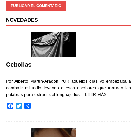
NOVEDADES
Cebollas
Por Alberto Martín-Aragón POR aquellos días yo empezaba a
combatir mi tedio leyendo a esos escritores que torturan las
palabras para extraer del lenguaje los…
LEER MÁS
F
T
C
a
w
o
c
i
m
e
t
p
b
t
a
o
e
r