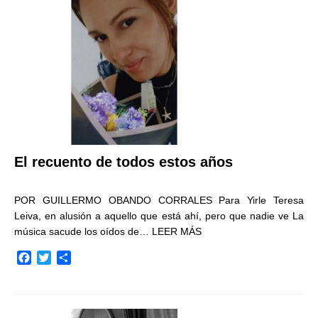
o
r
t
k
i
r
El recuento de todos estos años
POR GUILLERMO OBANDO CORRALES Para Yirle Teresa
Leiva, en alusión a aquello que está ahí, pero que nadie ve La
música sacude los oídos de…
LEER MÁS
F
T
C
a
w
o
c
i
m
e
t
p
b
t
a