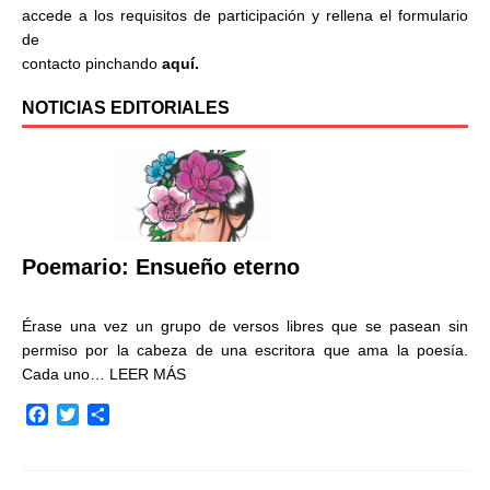
accede a los requisitos de participación y rellena el formulario
de
contacto pinchando
aquí.
NOTICIAS EDITORIALES
Poemario: Ensueño eterno
Érase una vez un grupo de versos libres que se pasean sin
permiso por la cabeza de una escritora que ama la poesía.
Cada uno…
LEER MÁS
F
T
C
a
w
o
c
i
m
e
t
p