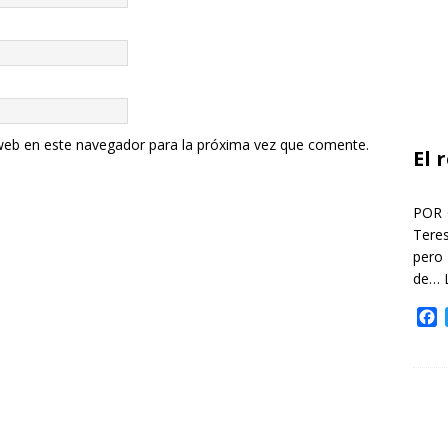
web en este navegador para la próxima vez que comente.
El 
POR 
Teres
pero
de…
F
a
c
e
b
o
o