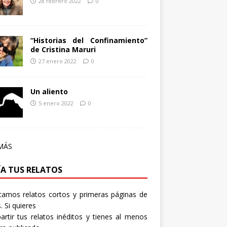
28 febrero 2022
0
“Historias del Confinamiento”
de Cristina Maruri
27 enero 2022
0
Un aliento
5 enero 2022
0
MÁS
ÍA TUS RELATOS
camos relatos cortos y primeras páginas de
. Si quieres
rtir tus relatos inéditos y tienes al menos