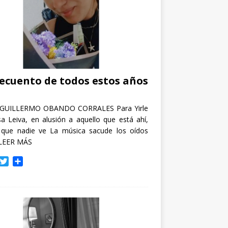
recuento de todos estos años
GUILLERMO OBANDO CORRALES Para Yirle
a Leiva, en alusión a aquello que está ahí,
 que nadie ve La música sacude los oídos
LEER MÁS
T
C
w
o
i
m
t
p
t
a
e
r
r
t