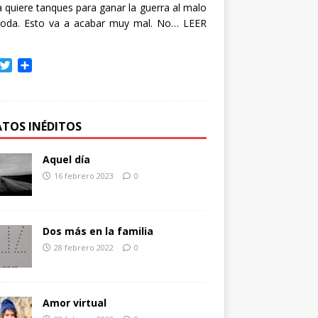
quiere tanques para ganar la guerra al malo
oda. Esto va a acabar muy mal. No…
LEER
T
C
w
o
i
m
t
p
t
a
ATOS INÉDITOS
e
r
r
t
Aquel día
i
16 febrero 2023
0
r
Dos más en la familia
28 febrero 2022
0
Amor virtual