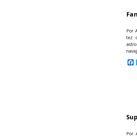
k
Fa
Por 
tez 
astr
nava
F
a
c
e
b
o
o
k
Sup
Por 