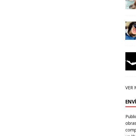
VER 
ENV
Publi
obras
compa