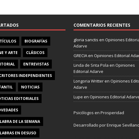
e
b
o
o
ARTADOS
COMENTARIOS RECIENTES
k
gloria sanctis
en
Opiniones Editoria
TÍCULOS
BIOGRAFÍAS
Adarve
NE Y ARTE
CLÁSICOS
GRECIA
en
Opiniones Editorial Ada
ITORIAL
ENTREVISTAS
Linda de Snta Pola
en
Opiniones
Editorial Adarve
CRITORES INDEPENDIENTES
Longoria Writter
en
Opiniones Edito
FANTIL
NOTICIAS
Adarve
Lupe
en
Opiniones Editorial Adarv
TICIAS EDITORIALES
VEDADES
Psicólogos en Prosperidad
LABRA DE LA SEMANA
Desarrollado por Enrique Sevillan
LABRAS EN DESUSO
Pulseras Elegantes para él y para e