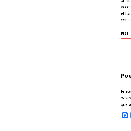
un li
acced
el fo
cont
NOT
Poe
Éras
pasea
que 
F
a
c