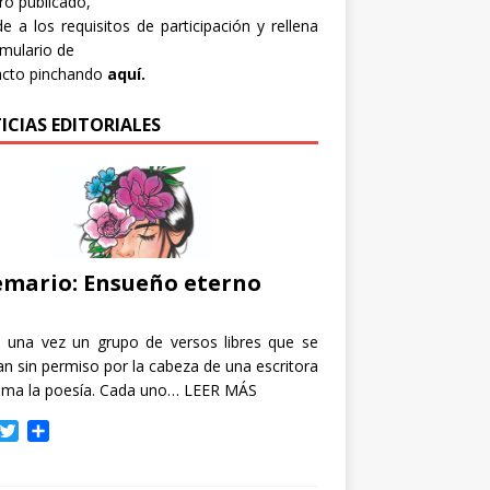
bro publicado,
e a los requisitos de participación y rellena
rmulario de
acto pinchando
aquí.
ICIAS EDITORIALES
mario: Ensueño eterno
e una vez un grupo de versos libres que se
n sin permiso por la cabeza de una escritora
ama la poesía. Cada uno…
LEER MÁS
T
C
w
o
i
m