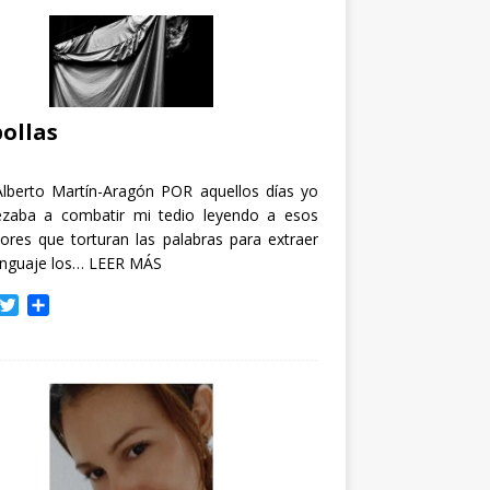
ollas
Alberto Martín-Aragón POR aquellos días yo
zaba a combatir mi tedio leyendo a esos
tores que torturan las palabras para extraer
enguaje los…
LEER MÁS
T
C
w
o
i
m
t
p
t
a
e
r
r
t
i
r