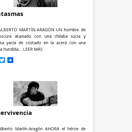
i
r
ntasmas
ALBERTO MARTÍN-ARAGÓN UN hombre de
oscura ataviado con una chilaba sucia y
osa yacía de costado en la acera con una
ja hundida…
LEER MÁS
T
C
w
o
i
m
t
p
t
a
e
r
r
t
i
r
ervivencia
Alberto Martín-Aragón AHORA el héroe de