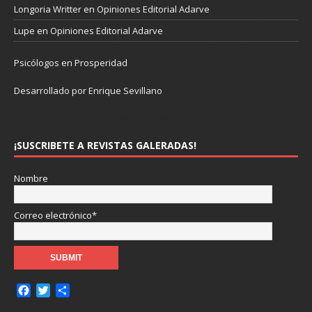
Longoria Writter
en
Opiniones Editorial Adarve
Lupe
en
Opiniones Editorial Adarve
Psicólogos en Prosperidad
Desarrollado por Enrique Sevillano
Pulseras Elegantes para él y para ella.
¡SUSCRIBETE A REVISTAS GALERADAS!
Nombre
Correo electrónico*
F
T
C
a
w
o