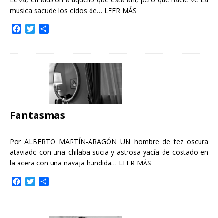
música sacude los oídos de…
LEER MÁS
F
T
C
a
w
o
c
i
m
e
t
p
b
t
a
o
e
r
o
r
t
k
i
r
Fantasmas
Por ALBERTO MARTÍN-ARAGÓN UN hombre de tez oscura
ataviado con una chilaba sucia y astrosa yacía de costado en
la acera con una navaja hundida…
LEER MÁS
F
T
C
a
w
o
c
i
m
e
t
p