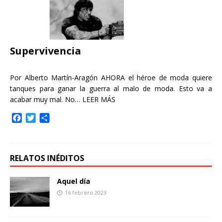
b
t
a
o
e
r
o
r
t
k
i
r
Supervivencia
Por Alberto Martín-Aragón AHORA el héroe de moda quiere
tanques para ganar la guerra al malo de moda. Esto va a
acabar muy mal. No…
LEER MÁS
F
T
C
a
w
o
c
i
m
e
t
p
b
t
a
RELATOS INÉDITOS
o
e
r
o
r
t
Aquel día
k
i
16 febrero 2023
r