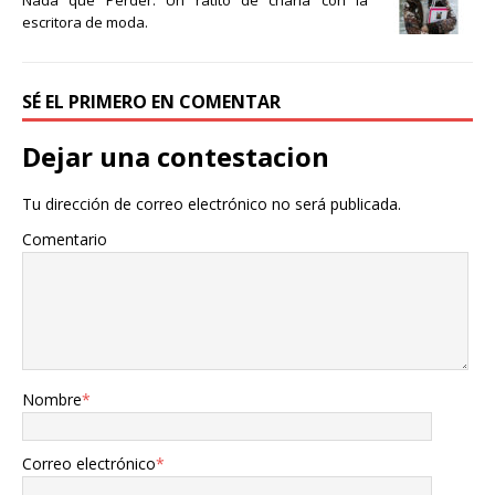
Nada que Perder. Un ratito de charla con la
r
escritora de moda.
SÉ EL PRIMERO EN COMENTAR
Dejar una contestacion
Tu dirección de correo electrónico no será publicada.
Comentario
Nombre
*
Correo electrónico
*