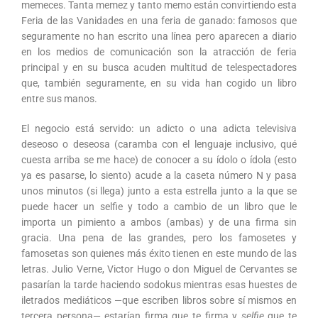
memeces. Tanta memez y tanto memo están convirtiendo esta
Feria de las Vanidades en una feria de ganado: famosos que
seguramente no han escrito una línea pero aparecen a diario
en los medios de comunicación son la atracción de feria
principal y en su busca acuden multitud de telespectadores
que, también seguramente, en su vida han cogido un libro
entre sus manos.
El negocio está servido: un adicto o una adicta televisiva
deseoso o deseosa (caramba con el lenguaje inclusivo, qué
cuesta arriba se me hace) de conocer a su ídolo o ídola (esto
ya es pasarse, lo siento) acude a la caseta número N y pasa
unos minutos (si llega) junto a esta estrella junto a la que se
puede hacer un selfie y todo a cambio de un libro que le
importa un pimiento a ambos (ambas) y de una firma sin
gracia. Una pena de las grandes, pero los famosetes y
famosetas son quienes más éxito tienen en este mundo de las
letras. Julio Verne, Victor Hugo o don Miguel de Cervantes se
pasarían la tarde haciendo sodokus mientras esas huestes de
iletrados mediáticos —que escriben libros sobre sí mismos en
tercera persona— estarían firma que te firma y
selfie
que te