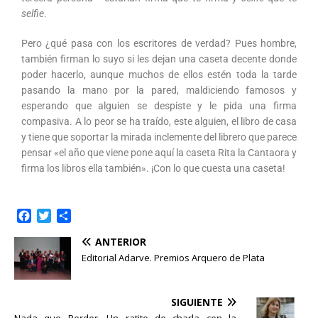
selfie
.
Pero ¿qué pasa con los escritores de verdad? Pues hombre,
también firman lo suyo si les dejan una caseta decente donde
poder hacerlo, aunque muchos de ellos estén toda la tarde
pasando la mano por la pared, maldiciendo famosos y
esperando que alguien se despiste y le pida una firma
compasiva. A lo peor se ha traído, este alguien, el libro de casa
y tiene que soportar la mirada inclemente del librero que parece
pensar «el año que viene pone aquí la caseta Rita la Cantaora y
firma los libros ella también». ¡Con lo que cuesta una caseta!
F
T
C
a
w
o
ANTERIOR
c
i
m
e
t
p
Editorial Adarve. Premios Arquero de Plata
b
t
a
o
e
r
o
r
t
SIGUIENTE
k
i