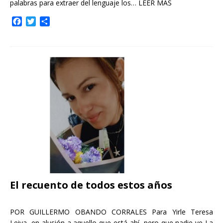
palabras para extraer del lenguaje los…
LEER MÁS
F
T
C
a
w
o
c
i
m
e
t
p
b
t
a
o
e
r
o
r
t
k
i
r
El recuento de todos estos años
POR GUILLERMO OBANDO CORRALES Para Yirle Teresa
Leiva, en alusión a aquello que está ahí, pero que nadie ve La