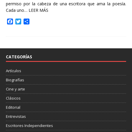
permiso por la cabeza de una escritora que ama la poesía.
Cada uno…
LEER MÁS
F
T
C
a
w
o
c
i
m
e
t
p
b
t
a
o
e
r
o
r
t
CATEGORÍAS
k
i
r
Artículos
Biografías
Cine y arte
Clásicos
Editorial
Entrevistas
Escritores Independientes