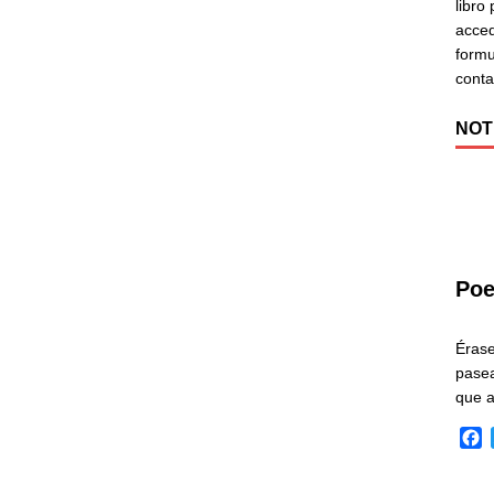
libro
acced
formu
cont
NOT
Poe
Éras
pasea
que 
F
a
c