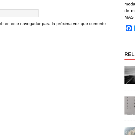
moda 
de m
MÁS
eb en este navegador para la próxima vez que comente.
F
a
c
e
b
REL
o
o
k