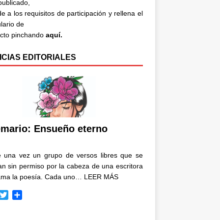
 publicado,
e a los requisitos de participación y rellena el
lario de
acto pinchando
aquí.
ICIAS EDITORIALES
mario: Ensueño eterno
e una vez un grupo de versos libres que se
n sin permiso por la cabeza de una escritora
ama la poesía. Cada uno…
LEER MÁS
T
C
w
o
i
m