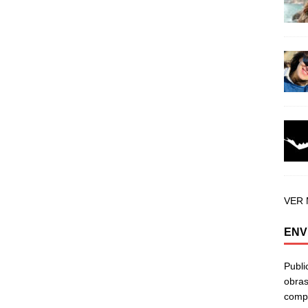
VER
ENV
Publi
obras
compa