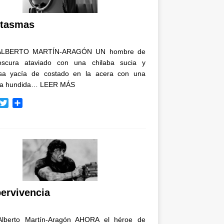
i
r
tasmas
ALBERTO MARTÍN-ARAGÓN UN hombre de
oscura ataviado con una chilaba sucia y
osa yacía de costado en la acera con una
ja hundida…
LEER MÁS
T
C
w
o
i
m
t
p
t
a
e
r
r
t
i
r
ervivencia
Alberto Martín-Aragón AHORA el héroe de