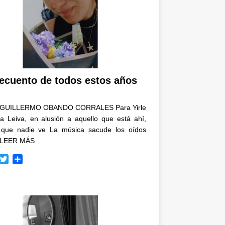
recuento de todos estos años
GUILLERMO OBANDO CORRALES Para Yirle
a Leiva, en alusión a aquello que está ahí,
 que nadie ve La música sacude los oídos
LEER MÁS
T
C
w
o
i
m
t
p
t
a
e
r
r
t