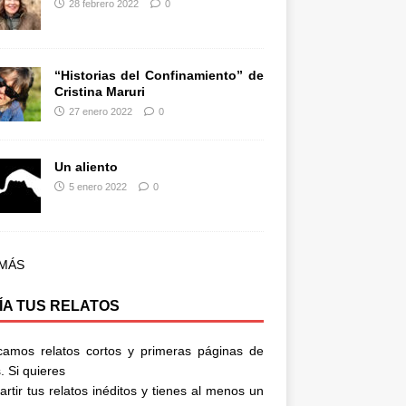
28 febrero 2022
0
“Historias del Confinamiento” de
Cristina Maruri
27 enero 2022
0
Un aliento
5 enero 2022
0
 MÁS
ÍA TUS RELATOS
camos relatos cortos y primeras páginas de
. Si quieres
rtir tus relatos inéditos y tienes al menos un