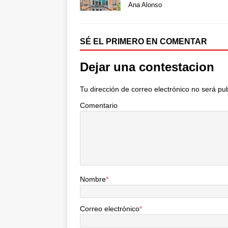
b
t
a
Ana Alonso
o
e
r
o
r
t
k
i
SÉ EL PRIMERO EN COMENTAR
r
Dejar una contestacion
Tu dirección de correo electrónico no será pu
Comentario
Nombre
*
Correo electrónico
*