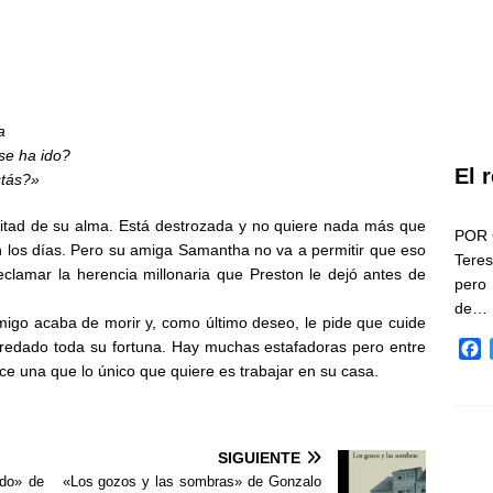
a
se ha ido?
El 
stás?»
itad de su alma. Está destrozada y no quiere nada más que
POR 
en los días. Pero su amiga Samantha no va a permitir que eso
Teres
clamar la herencia millonaria que Preston le dejó antes de
pero
de…
igo acaba de morir y, como último deseo, le pide que cuide
edado toda su fortuna. Hay muchas estafadoras pero entre
F
a
ce una que lo único que quiere es trabajar en su casa.
c
e
b
SIGUIENTE
o
o
ado» de
«Los gozos y las sombras» de Gonzalo