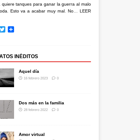
quiere tanques para ganar la guerra al malo
oda. Esto va a acabar muy mal. No…
LEER
T
C
w
o
i
m
t
p
t
a
ATOS INÉDITOS
e
r
r
t
Aquel día
i
16 febrero 2023
0
r
Dos más en la familia
28 febrero 2022
0
Amor virtual