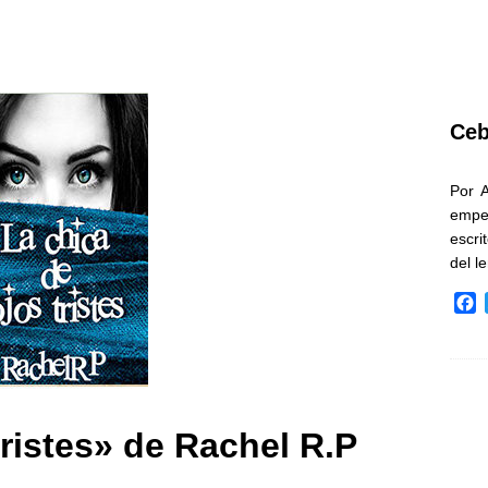
Ceb
Por 
empe
escri
del l
F
a
c
e
b
o
o
tristes» de Rachel R.P
k