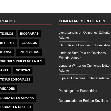
e
b
o
o
ARTADOS
COMENTARIOS RECIENTES
k
gloria sanctis
en
Opiniones Editorial
TÍCULOS
BIOGRAFÍAS
Adarve
NE Y ARTE
CLÁSICOS
GRECIA
en
Opiniones Editorial Ada
ITORIAL
ENTREVISTAS
Linda de Snta Pola
en
Opiniones
Editorial Adarve
CRITORES INDEPENDIENTES
Longoria Writter
en
Opiniones Editori
FANTIL
NOTICIAS
Adarve
Lupe
en
Opiniones Editorial Adarve
TICIAS EDITORIALES
VEDADES
Psicólogos en Prosperidad
LABRA DE LA SEMANA
Desarrollado por Enrique Sevillano
LABRAS EN DESUSO
Pulseras Elegantes para él y para el