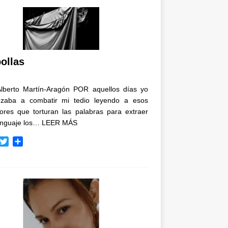
ollas
Alberto Martín-Aragón POR aquellos días yo
zaba a combatir mi tedio leyendo a esos
tores que torturan las palabras para extraer
enguaje los…
LEER MÁS
T
C
w
o
i
m
t
p
t
a
e
r
r
t
i
r