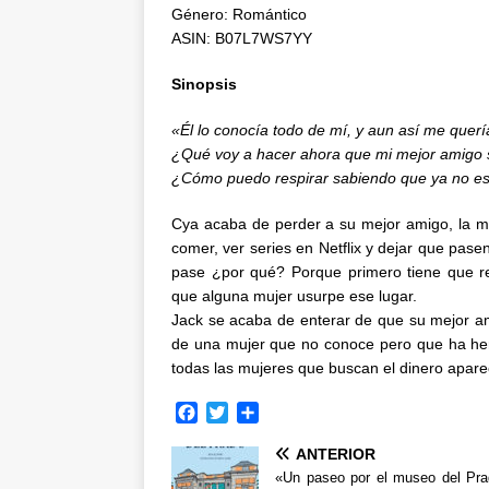
Género: Romántico
ASIN: B07L7WS7YY
Sinopsis
«Él lo conocía todo de mí, y aun así me querí
¿Qué voy a hacer ahora que mi mejor amigo 
¿Cómo puedo respirar sabiendo que ya no e
Cya acaba de perder a su mejor amigo, la m
comer, ver series en Netflix y dejar que pas
pase ¿por qué? Porque primero tiene que re
que alguna mujer usurpe ese lugar.
Jack se acaba de enterar de que su mejor am
de una mujer que no conoce pero que ha her
todas las mujeres que buscan el dinero apare
F
T
C
a
w
o
ANTERIOR
c
i
m
e
t
p
«Un paseo por el museo del Pr