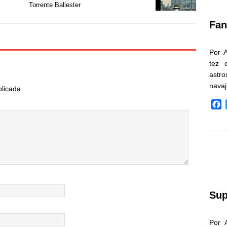
k
Torrente Ballester
Fan
Por 
tez 
astr
nava
blicada.
F
a
c
e
b
o
o
k
Sup
Por 