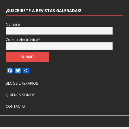
¡SUSCRIBETE A REVISTAS GALERADAS!
Nombre
Correo electrónico*
F
T
C
a
w
o
c
i
m
BLOGS LITERARIOS
e
t
p
b
t
a
QUIENES SOMOS
o
e
r
o
r
t
CONTACTO
k
i
r