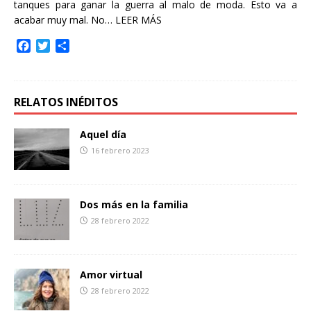
tanques para ganar la guerra al malo de moda. Esto va a
acabar muy mal. No…
LEER MÁS
F
T
C
a
w
o
c
i
m
e
t
p
b
t
a
RELATOS INÉDITOS
o
e
r
o
r
t
Aquel día
k
i
16 febrero 2023
r
Dos más en la familia
28 febrero 2022
Amor virtual
28 febrero 2022