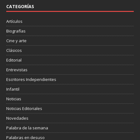
o
e
r
o
r
t
CATEGORÍAS
k
i
r
Artículos
Biografías
Cine y arte
Clásicos
Editorial
Entrevistas
Escritores Independientes
Infantil
Noticias
Noticias Editoriales
Novedades
Palabra de la semana
Palabras en desuso