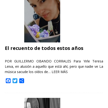
k
i
r
El recuento de todos estos años
POR GUILLERMO OBANDO CORRALES Para Yirle Teresa
Leiva, en alusión a aquello que está ahí, pero que nadie ve La
música sacude los oídos de…
LEER MÁS
F
T
C
a
w
o
c
i
m
e
t
p
b
t
a
o
e
r