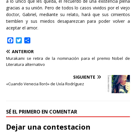
a lo único que les queda, el recuerdo de una existencia plena
gracias a su unión. Pero de todos lo casos vividos por el viejo
doctor, Gabriel, mediante su relato, hará que sus cimientos
tiemblen y sus miedos desaparezcan para poder volver a
aceptar el amor.
F
T
C
a
w
o
ANTERIOR
c
i
m
e
t
p
Murakami se retira de la nominación para el premio Nobel de
b
t
a
Literatura alternativo
o
e
r
o
r
t
SIGUIENTE
k
i
«Cuando Venecia lloró» de Uxía Rodríguez
r
SÉ EL PRIMERO EN COMENTAR
Dejar una contestacion