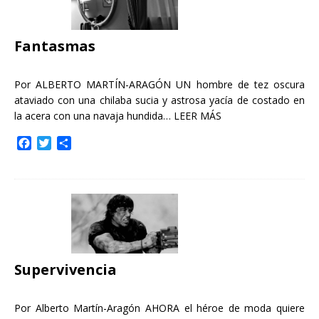
o
r
t
k
i
r
Fantasmas
Por ALBERTO MARTÍN-ARAGÓN UN hombre de tez oscura
ataviado con una chilaba sucia y astrosa yacía de costado en
la acera con una navaja hundida…
LEER MÁS
F
T
C
a
w
o
c
i
m
e
t
p
b
t
a
o
e
r
o
r
t
k
i
r
Supervivencia
Por Alberto Martín-Aragón AHORA el héroe de moda quiere