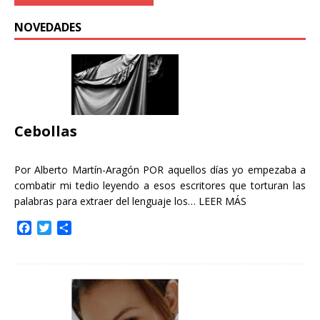
NOVEDADES
Cebollas
Por Alberto Martín-Aragón POR aquellos días yo empezaba a
combatir mi tedio leyendo a esos escritores que torturan las
palabras para extraer del lenguaje los…
LEER MÁS
F
T
C
a
w
o
c
i
m
e
t
p
b
t
a
o
e
r
o
r
t