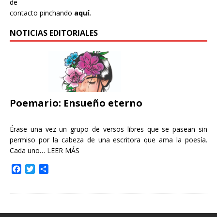
de
contacto pinchando
aquí.
NOTICIAS EDITORIALES
Poemario: Ensueño eterno
Érase una vez un grupo de versos libres que se pasean sin
permiso por la cabeza de una escritora que ama la poesía.
Cada uno…
LEER MÁS
F
T
C
a
w
o
c
i
m
e
t
p
b
t
a