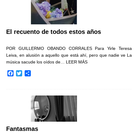
El recuento de todos estos años
POR GUILLERMO OBANDO CORRALES Para Yirle Teresa
Leiva, en alusión a aquello que está ahí, pero que nadie ve La
música sacude los oídos de…
LEER MÁS
F
T
C
a
w
o
c
i
m
e
t
p
b
t
a
o
e
r
o
r
t
k
i
r
Fantasmas