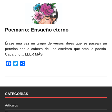
Poemario: Ensueño eterno
Érase una vez un grupo de versos libres que se pasean sin
permiso por la cabeza de una escritora que ama la poesía.
Cada uno…
LEER MÁS
F
T
C
a
w
o
c
i
m
e
t
p
b
t
a
o
e
r
o
r
t
CATEGORÍAS
k
i
r
Artículos