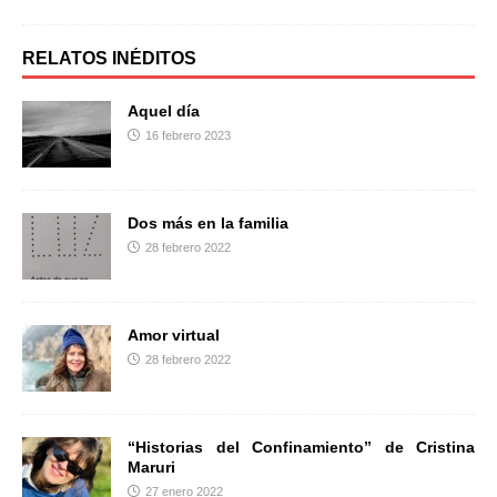
c
i
m
e
t
p
b
t
a
RELATOS INÉDITOS
o
e
r
o
r
t
Aquel día
k
i
16 febrero 2023
r
Dos más en la familia
28 febrero 2022
Amor virtual
28 febrero 2022
“Historias del Confinamiento” de Cristina
Maruri
27 enero 2022