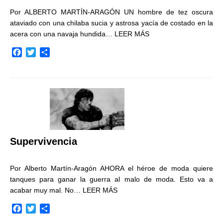
Por ALBERTO MARTÍN-ARAGÓN UN hombre de tez oscura
ataviado con una chilaba sucia y astrosa yacía de costado en la
acera con una navaja hundida…
LEER MÁS
F
T
C
a
w
o
c
i
m
e
t
p
b
t
a
o
e
r
o
r
t
k
i
r
Supervivencia
Por Alberto Martín-Aragón AHORA el héroe de moda quiere
tanques para ganar la guerra al malo de moda. Esto va a
acabar muy mal. No…
LEER MÁS
F
T
C
a
w
o