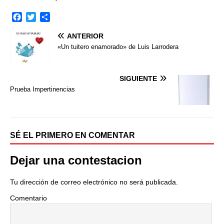
F
T
C
a
w
o
ANTERIOR
c
i
m
e
t
p
«Un tuitero enamorado» de Luis Larrodera
b
t
a
o
e
r
o
r
t
SIGUIENTE
k
i
Prueba Impertinencias
r
SÉ EL PRIMERO EN COMENTAR
Dejar una contestacion
Tu dirección de correo electrónico no será publicada.
Comentario