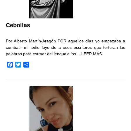
Cebollas
Por Alberto Martín-Aragón POR aquellos días yo empezaba a
combatir mi tedio leyendo a esos escritores que torturan las
palabras para extraer del lenguaje los…
LEER MÁS
F
T
C
a
w
o
c
i
m
e
t
p
b
t
a
o
e
r
o
r
t
k
i
r