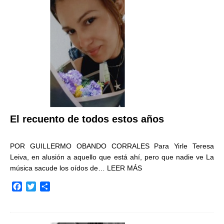
o
e
r
o
r
t
k
i
r
El recuento de todos estos años
POR GUILLERMO OBANDO CORRALES Para Yirle Teresa
Leiva, en alusión a aquello que está ahí, pero que nadie ve La
música sacude los oídos de…
LEER MÁS
F
T
C
a
w
o
c
i
m
e
t
p