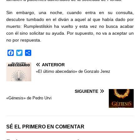
Sin embargo, una noche, cuando entra en su consulta,
descubre tumbado en el diván a aquel al que había dado por
muerto: Rumplestilskin ha vuelto y esta vez no busca acabar
con él sino solicitar su ayuda. Por supuesto, no va a aceptar un
no por respuesta.
F
T
C
a
w
o
ANTERIOR
c
i
m
e
t
p
«El último abecedario» de Gonzalo Jerez
b
t
a
o
e
r
o
r
t
SIGUIENTE
k
i
«Génesis» de Pedro Urvi
r
SÉ EL PRIMERO EN COMENTAR