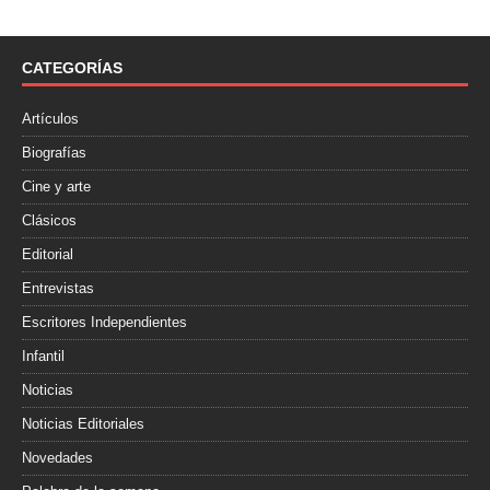
e
t
p
b
t
a
o
e
r
o
r
t
CATEGORÍAS
k
i
r
Artículos
Biografías
Cine y arte
Clásicos
Editorial
Entrevistas
Escritores Independientes
Infantil
Noticias
Noticias Editoriales
Novedades