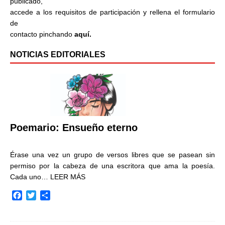
publicado,
accede a los requisitos de participación y rellena el formulario
de
contacto pinchando
aquí.
NOTICIAS EDITORIALES
Poemario: Ensueño eterno
Érase una vez un grupo de versos libres que se pasean sin
permiso por la cabeza de una escritora que ama la poesía.
Cada uno…
LEER MÁS
F
T
C
a
w
o
c
i
m