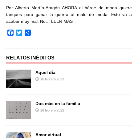
Por Alberto Martín-Aragón AHORA el héroe de moda quiere
tanques para ganar la guerra al malo de moda. Esto va a
acabar muy mal. No…
LEER MÁS
F
T
C
a
w
o
c
i
m
e
t
p
b
t
a
RELATOS INÉDITOS
o
e
r
o
r
t
Aquel día
k
i
16 febrero 2023
r
Dos más en la familia
28 febrero 2022
Amor virtual