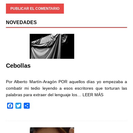
NOVEDADES
Cebollas
Por Alberto Martín-Aragón POR aquellos días yo empezaba a
combatir mi tedio leyendo a esos escritores que torturan las
palabras para extraer del lenguaje los…
LEER MÁS
F
T
C
a
w
o
c
i
m
e
t
p
b
t
a