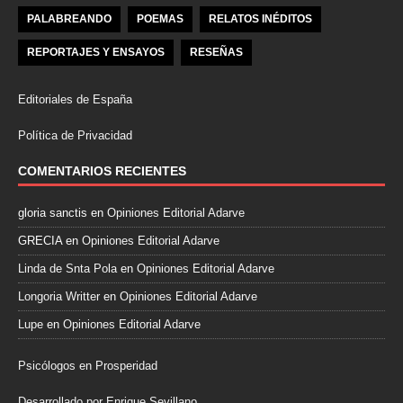
PALABREANDO
POEMAS
RELATOS INÉDITOS
REPORTAJES Y ENSAYOS
RESEÑAS
Editoriales de España
Política de Privacidad
COMENTARIOS RECIENTES
gloria sanctis
en
Opiniones Editorial Adarve
GRECIA
en
Opiniones Editorial Adarve
Linda de Snta Pola
en
Opiniones Editorial Adarve
Longoria Writter
en
Opiniones Editorial Adarve
Lupe
en
Opiniones Editorial Adarve
Psicólogos en Prosperidad
Desarrollado por Enrique Sevillano