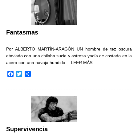
b
t
a
o
e
r
o
r
t
k
i
r
Fantasmas
Por ALBERTO MARTÍN-ARAGÓN UN hombre de tez oscura
ataviado con una chilaba sucia y astrosa yacía de costado en la
acera con una navaja hundida…
LEER MÁS
F
T
C
a
w
o
c
i
m
e
t
p
b
t
a
o
e
r
o
r
t
k
i
r
Supervivencia