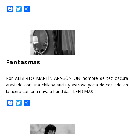
F
T
C
a
w
o
c
i
m
e
t
p
b
t
a
o
e
r
o
r
t
k
i
r
Fantasmas
Por ALBERTO MARTÍN-ARAGÓN UN hombre de tez oscura
ataviado con una chilaba sucia y astrosa yacía de costado en
la acera con una navaja hundida…
LEER MÁS
F
T
C
a
w
o
c
i
m
e
t
p
b
t
a
o
e
r