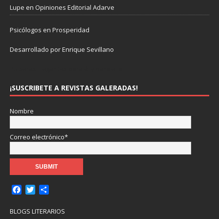
Lupe
en
Opiniones Editorial Adarve
Psicólogos en Prosperidad
Desarrollado por Enrique Sevillano
Pulseras Elegantes para él y para ella.
¡SUSCRIBETE A REVISTAS GALERADAS!
Nombre
Correo electrónico*
F
T
C
a
w
o
c
i
m
BLOGS LITERARIOS