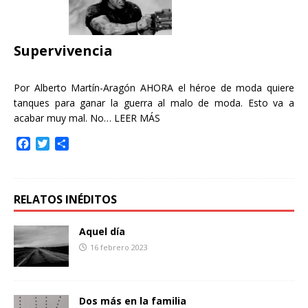
o
r
t
k
i
r
Supervivencia
Por Alberto Martín-Aragón AHORA el héroe de moda quiere
tanques para ganar la guerra al malo de moda. Esto va a
acabar muy mal. No…
LEER MÁS
F
T
C
a
w
o
c
i
m
e
t
p
b
t
a
RELATOS INÉDITOS
o
e
r
o
r
t
Aquel día
k
i
16 febrero 2023
r
Dos más en la familia