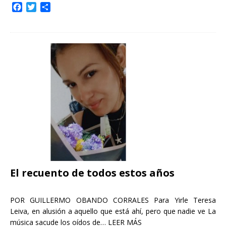
F
T
C
a
w
o
c
i
m
e
t
p
b
t
a
o
e
r
o
r
t
k
i
r
El recuento de todos estos años
POR GUILLERMO OBANDO CORRALES Para Yirle Teresa
Leiva, en alusión a aquello que está ahí, pero que nadie ve La
música sacude los oídos de…
LEER MÁS