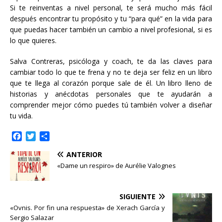
Si te reinventas a nivel personal, te será mucho más fácil
después encontrar tu propósito y tu “para qué” en la vida para
que puedas hacer también un cambio a nivel profesional, si es
lo que quieres.
Salva Contreras, psicóloga y coach, te da las claves para
cambiar todo lo que te frena y no te deja ser feliz en un libro
que te llega al corazón porque sale de él. Un libro lleno de
historias y anécdotas personales que te ayudarán a
comprender mejor cómo puedes tú también volver a diseñar
tu vida.
F
T
C
a
w
o
ANTERIOR
c
i
m
e
t
p
«Dame un respiro» de Aurélie Valognes
b
t
a
o
e
r
o
r
t
SIGUIENTE
k
i
«Ovnis. Por fin una respuesta» de Xerach García y
r
Sergio Salazar