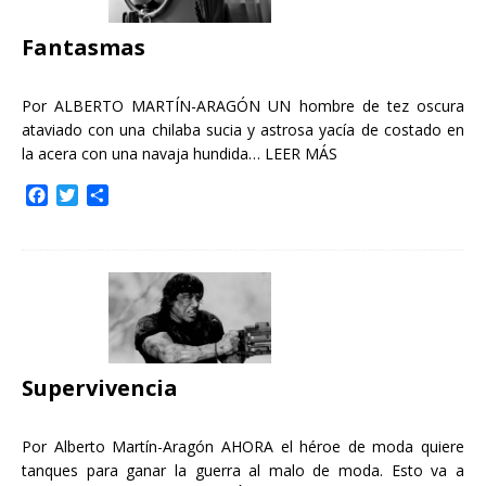
k
i
r
Fantasmas
Por ALBERTO MARTÍN-ARAGÓN UN hombre de tez oscura
ataviado con una chilaba sucia y astrosa yacía de costado en
la acera con una navaja hundida…
LEER MÁS
F
T
C
a
w
o
c
i
m
e
t
p
b
t
a
o
e
r
o
r
t
k
i
r
Supervivencia
Por Alberto Martín-Aragón AHORA el héroe de moda quiere
tanques para ganar la guerra al malo de moda. Esto va a