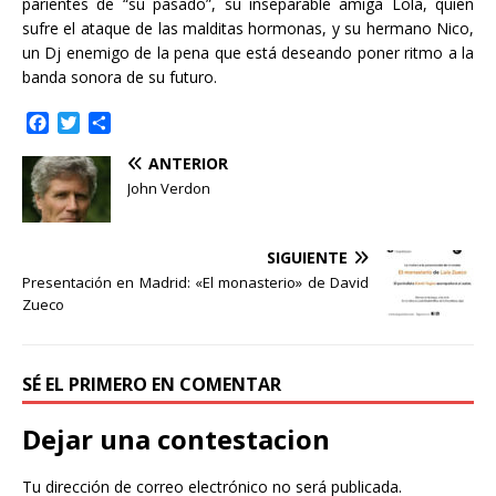
parientes de “su pasado”, su inseparable amiga Lola, quien
sufre el ataque de las malditas hormonas, y su hermano Nico,
un Dj enemigo de la pena que está deseando poner ritmo a la
banda sonora de su futuro.
F
T
C
a
w
o
ANTERIOR
c
i
m
e
t
p
John Verdon
b
t
a
o
e
r
o
r
t
SIGUIENTE
k
i
Presentación en Madrid: «El monasterio» de David
r
Zueco
SÉ EL PRIMERO EN COMENTAR
Dejar una contestacion
Tu dirección de correo electrónico no será publicada.