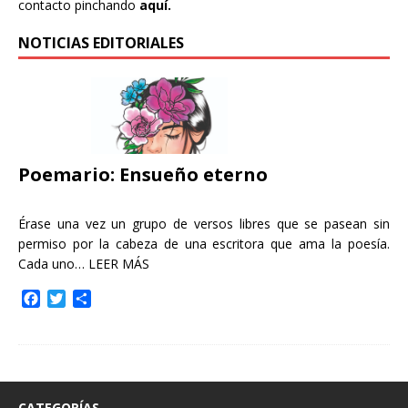
contacto pinchando
aquí.
NOTICIAS EDITORIALES
Poemario: Ensueño eterno
Érase una vez un grupo de versos libres que se pasean sin
permiso por la cabeza de una escritora que ama la poesía.
Cada uno…
LEER MÁS
F
T
C
a
w
o
c
i
m
e
t
p
b
t
a
o
e
r
o
r
t
CATEGORÍAS