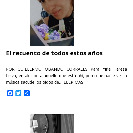
r
El recuento de todos estos años
POR GUILLERMO OBANDO CORRALES Para Yirle Teresa
Leiva, en alusión a aquello que está ahí, pero que nadie ve La
música sacude los oídos de…
LEER MÁS
F
T
C
a
w
o
c
i
m
e
t
p
b
t
a
o
e
r
o
r
t