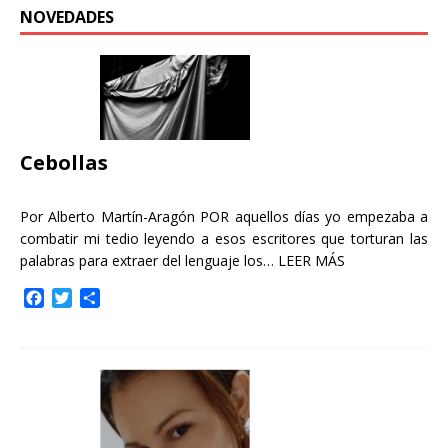
NOVEDADES
Cebollas
Por Alberto Martín-Aragón POR aquellos días yo empezaba a
combatir mi tedio leyendo a esos escritores que torturan las
palabras para extraer del lenguaje los…
LEER MÁS
F
T
C
a
w
o
c
i
m
e
t
p
b
t
a
o
e
r
o
r
t
k
i