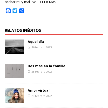
acabar muy mal. No…
LEER MÁS
F
T
C
a
w
o
c
i
m
e
t
p
b
t
a
RELATOS INÉDITOS
o
e
r
o
r
t
Aquel día
k
i
16 febrero 2023
r
Dos más en la familia
28 febrero 2022
Amor virtual
28 febrero 2022