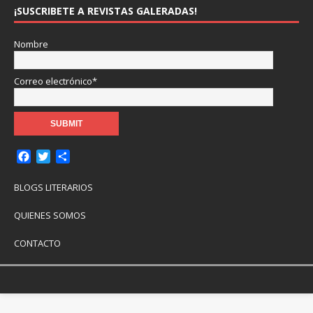
¡SUSCRIBETE A REVISTAS GALERADAS!
Nombre
Correo electrónico*
F
T
C
a
w
o
c
i
m
BLOGS LITERARIOS
e
t
p
b
t
a
QUIENES SOMOS
o
e
r
o
r
t
CONTACTO
k
i
r