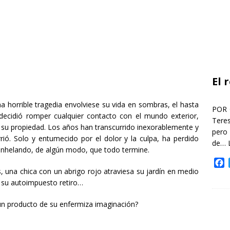
El 
 horrible tragedia envolviese su vida en sombras, el hasta
POR 
decidió romper cualquier contacto con el mundo exterior,
Teres
 su propiedad. Los años han transcurrido inexorablemente y
pero
rió. Solo y entumecido por el dolor y la culpa, ha perdido
de…
, anhelando, de algún modo, que todo termine.
F
 una chica con un abrigo rojo atraviesa su jardín en medio
a
c
 su autoimpuesto retiro…
e
b
 un producto de su enfermiza imaginación?
o
o