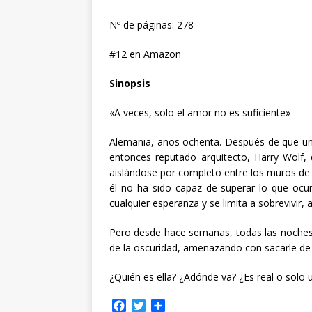
Nº de páginas: 278
#12 en Amazon
Sinopsis
«A veces, solo el amor no es suficiente»
Alemania, años ochenta. Después de que una
entonces reputado arquitecto, Harry Wolf, 
aislándose por completo entre los muros de
él no ha sido capaz de superar lo que ocur
cualquier esperanza y se limita a sobrevivir
Pero desde hace semanas, todas las noches,
de la oscuridad, amenazando con sacarle de
¿Quién es ella? ¿Adónde va? ¿Es real o solo
F
T
C