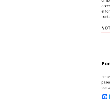
un li
acced
el fo
cont
NOT
Poe
Éras
pasea
que 
F
a
c