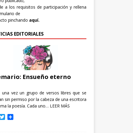
bro publicado,
e a los requisitos de participación y rellena
rmulario de
acto pinchando
aquí.
ICIAS EDITORIALES
mario: Ensueño eterno
e una vez un grupo de versos libres que se
n sin permiso por la cabeza de una escritora
ama la poesía. Cada uno…
LEER MÁS
T
C
w
o
i
m