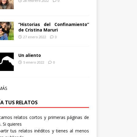
28 febrero 2022
0
“Historias del Confinamiento”
de Cristina Maruri
27 enero 2022
0
Un aliento
5 enero 2022
0
MÁS
ÍA TUS RELATOS
camos relatos cortos y primeras páginas de
. Si quieres
rtir tus relatos inéditos y tienes al menos