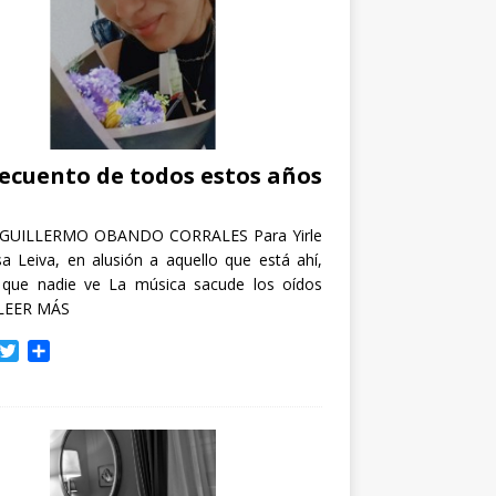
recuento de todos estos años
GUILLERMO OBANDO CORRALES Para Yirle
a Leiva, en alusión a aquello que está ahí,
 que nadie ve La música sacude los oídos
LEER MÁS
T
C
w
o
i
m
t
p
t
a
e
r
r
t