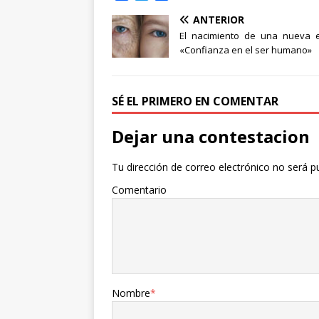
a
w
o
ANTERIOR
c
i
m
e
t
p
El nacimiento de una nueva er
b
t
a
«Confianza en el ser humano»
o
e
r
o
r
t
k
i
SÉ EL PRIMERO EN COMENTAR
r
Dejar una contestacion
Tu dirección de correo electrónico no será p
Comentario
Nombre
*