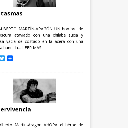
i
r
ntasmas
ALBERTO MARTÍN-ARAGÓN UN hombre de
oscura ataviado con una chilaba sucia y
osa yacía de costado en la acera con una
ja hundida…
LEER MÁS
T
C
w
o
i
m
t
p
t
a
e
r
r
t
i
r
ervivencia
Alberto Martín-Aragón AHORA el héroe de