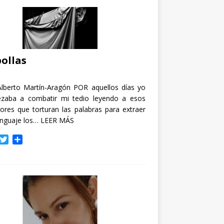
ollas
Alberto Martín-Aragón POR aquellos días yo
zaba a combatir mi tedio leyendo a esos
tores que torturan las palabras para extraer
enguaje los…
LEER MÁS
T
C
w
o
i
m
t
p
t
a
e
r
r
t
i
r