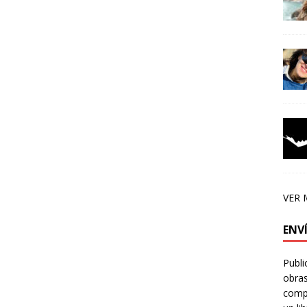
VER 
ENV
Publi
obras
compa