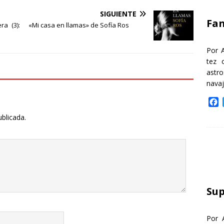
k
SIGUIENTE
Fa
a (3):
«Mi casa en llamas» de Sofía Ros
Por 
tez 
astr
nava
F
a
ublicada.
c
e
b
o
o
k
Sup
Por 