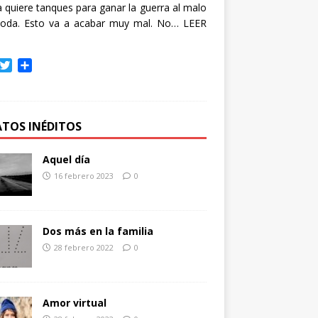
quiere tanques para ganar la guerra al malo
oda. Esto va a acabar muy mal. No…
LEER
T
C
w
o
i
m
t
p
t
a
ATOS INÉDITOS
e
r
r
t
Aquel día
i
16 febrero 2023
0
r
Dos más en la familia
28 febrero 2022
0
Amor virtual