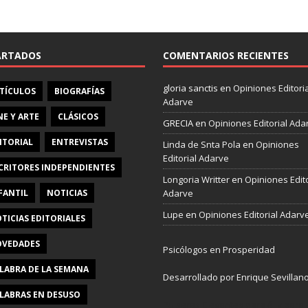
e
b
o
o
ARTADOS
COMENTARIOS RECIENTES
k
gloria sanctis
en
Opiniones Editoria
TÍCULOS
BIOGRAFÍAS
Adarve
NE Y ARTE
CLÁSICOS
GRECIA
en
Opiniones Editorial Ada
ITORIAL
ENTREVISTAS
Linda de Snta Pola
en
Opiniones
Editorial Adarve
CRITORES INDEPENDIENTES
Longoria Writter
en
Opiniones Edito
FANTIL
NOTICIAS
Adarve
Lupe
en
Opiniones Editorial Adarv
TICIAS EDITORIALES
VEDADES
Psicólogos en Prosperidad
LABRA DE LA SEMANA
Desarrollado por Enrique Sevillan
LABRAS EN DESUSO
Pulseras Elegantes para él y para e