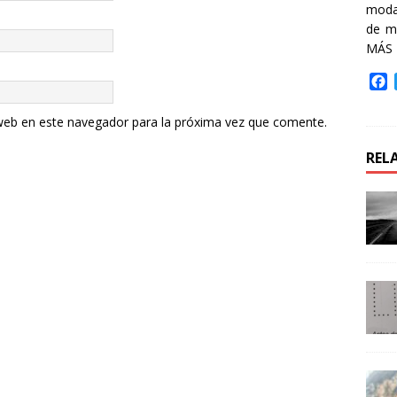
moda 
de m
MÁS
F
a
c
web en este navegador para la próxima vez que comente.
e
b
REL
o
o
k