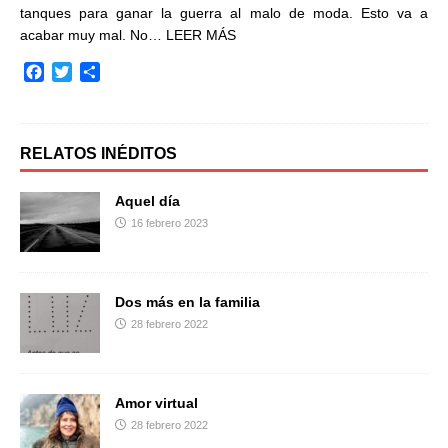
tanques para ganar la guerra al malo de moda. Esto va a
acabar muy mal. No…
LEER MÁS
F
T
C
a
w
o
c
i
m
e
t
p
b
t
a
RELATOS INÉDITOS
o
e
r
o
r
t
Aquel día
k
i
16 febrero 2023
r
Dos más en la familia
28 febrero 2022
Amor virtual
28 febrero 2022