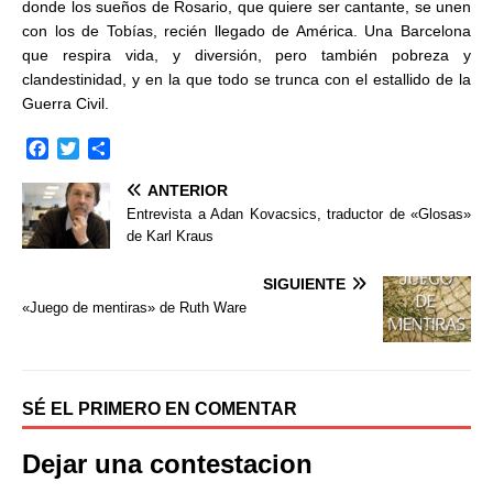
donde los sueños de Rosario, que quiere ser cantante, se unen
con los de Tobías, recién llegado de América. Una Barcelona
que respira vida, y diversión, pero también pobreza y
clandestinidad, y en la que todo se trunca con el estallido de la
Guerra Civil.
F
T
C
a
w
o
ANTERIOR
c
i
m
e
t
p
Entrevista a Adan Kovacsics, traductor de «Glosas»
b
t
a
de Karl Kraus
o
e
r
o
r
t
SIGUIENTE
k
i
«Juego de mentiras» de Ruth Ware
r
SÉ EL PRIMERO EN COMENTAR
Dejar una contestacion