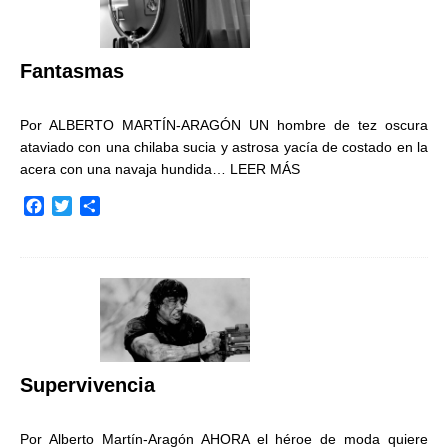
o
r
t
k
i
r
Fantasmas
Por ALBERTO MARTÍN-ARAGÓN UN hombre de tez oscura
ataviado con una chilaba sucia y astrosa yacía de costado en la
acera con una navaja hundida…
LEER MÁS
F
T
C
a
w
o
c
i
m
e
t
p
b
t
a
o
e
r
o
r
t
k
i
r
Supervivencia
Por Alberto Martín-Aragón AHORA el héroe de moda quiere