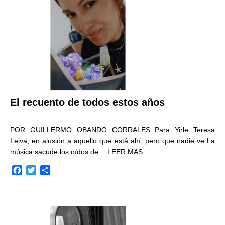
k
i
r
El recuento de todos estos años
POR GUILLERMO OBANDO CORRALES Para Yirle Teresa
Leiva, en alusión a aquello que está ahí, pero que nadie ve La
música sacude los oídos de…
LEER MÁS
F
T
C
a
w
o
c
i
m
e
t
p
b
t
a
o
e
r