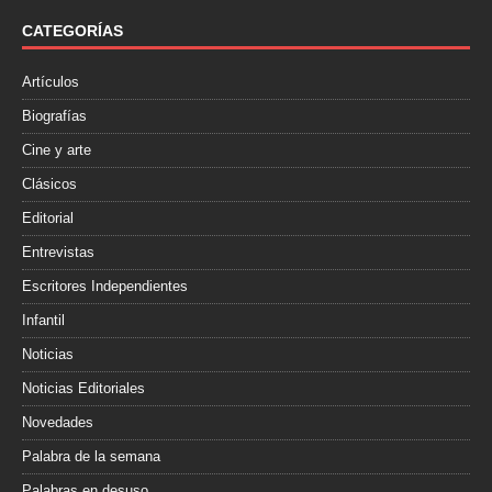
o
e
r
o
r
t
CATEGORÍAS
k
i
r
Artículos
Biografías
Cine y arte
Clásicos
Editorial
Entrevistas
Escritores Independientes
Infantil
Noticias
Noticias Editoriales
Novedades
Palabra de la semana
Palabras en desuso