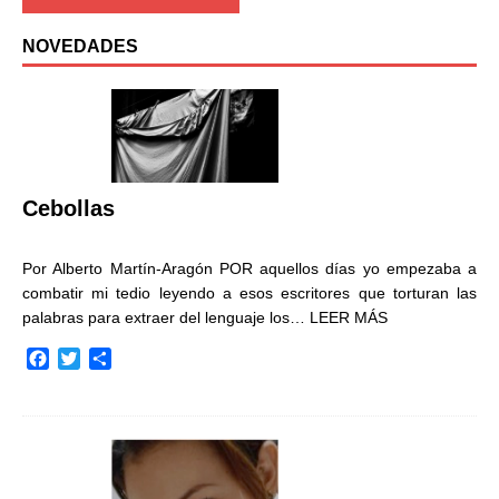
NOVEDADES
Cebollas
Por Alberto Martín-Aragón POR aquellos días yo empezaba a
combatir mi tedio leyendo a esos escritores que torturan las
palabras para extraer del lenguaje los…
LEER MÁS
F
T
C
a
w
o
c
i
m
e
t
p
b
t
a
o
e
r
o
r
t