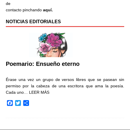
de
contacto pinchando
aquí.
NOTICIAS EDITORIALES
Poemario: Ensueño eterno
Érase una vez un grupo de versos libres que se pasean sin
permiso por la cabeza de una escritora que ama la poesía.
Cada uno…
LEER MÁS
F
T
C
a
w
o
c
i
m
e
t
p
b
t
a