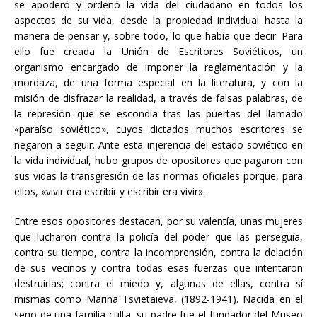
se apoderó y ordenó la vida del ciudadano en todos los
aspectos de su vida, desde la propiedad individual hasta la
manera de pensar y, sobre todo, lo que había que decir. Para
ello fue creada la Unión de Escritores Soviéticos, un
organismo encargado de imponer la reglamentación y la
mordaza, de una forma especial en la literatura, y con la
misión de disfrazar la realidad, a través de falsas palabras, de
la represión que se escondía tras las puertas del llamado
«paraíso soviético», cuyos dictados muchos escritores se
negaron a seguir. Ante esta injerencia del estado soviético en
la vida individual, hubo grupos de opositores que pagaron con
sus vidas la transgresión de las normas oficiales porque, para
ellos, «vivir era escribir y escribir era vivir».
Entre esos opositores destacan, por su valentía, unas mujeres
que lucharon contra la policía del poder que las perseguía,
contra su tiempo, contra la incomprensión, contra la delación
de sus vecinos y contra todas esas fuerzas que intentaron
destruirlas; contra el miedo y, algunas de ellas, contra sí
mismas como Marina Tsvietaieva, (1892-1941). Nacida en el
seno de una familia culta, su padre fue el fundador del Museo