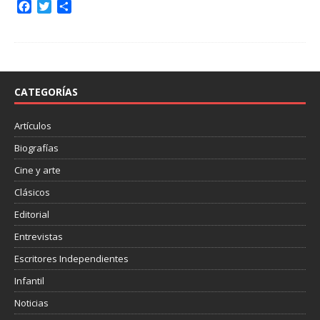
F
T
C
a
w
o
c
i
m
e
t
p
b
t
a
o
e
r
o
r
t
CATEGORÍAS
k
i
r
Artículos
Biografías
Cine y arte
Clásicos
Editorial
Entrevistas
Escritores Independientes
Infantil
Noticias