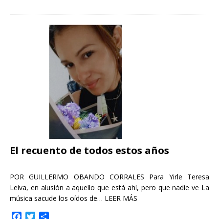
c
i
m
e
t
p
b
t
a
o
e
r
o
r
t
k
i
r
El recuento de todos estos años
POR GUILLERMO OBANDO CORRALES Para Yirle Teresa
Leiva, en alusión a aquello que está ahí, pero que nadie ve La
música sacude los oídos de…
LEER MÁS
F
T
C