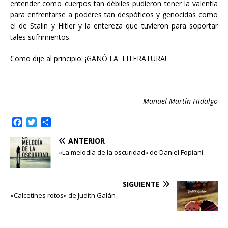
entender como cuerpos tan débiles pudieron tener la valentía
para enfrentarse a poderes tan despóticos y genocidas como
el de Stalin y Hitler y la entereza que tuvieron para soportar
tales sufrimientos.
Como dije al principio: ¡GANÓ LA LITERATURA!
Manuel Martín Hidalgo
F
T
C
a
w
o
ANTERIOR
c
i
m
e
t
p
«La melodía de la oscuridad» de Daniel Fopiani
b
t
a
o
e
r
o
r
t
SIGUIENTE
k
i
«Calcetines rotos» de Judith Galán
r