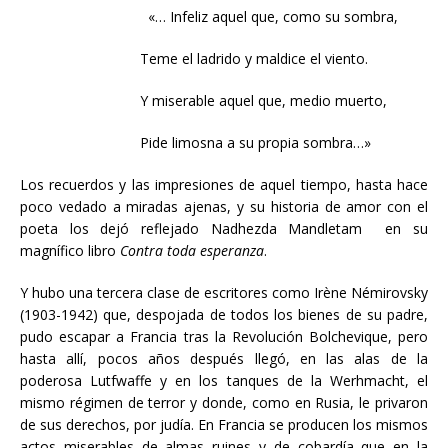
«… Infeliz aquel que, como su sombra,
Teme el ladrido y maldice el viento.
Y miserable aquel que, medio muerto,
Pide limosna a su propia sombra…»
Los recuerdos y las impresiones de aquel tiempo, hasta hace
poco vedado a miradas ajenas, y su historia de amor con el
poeta los dejó reflejado Nadhezda Mandletam en su
magnífico libro
Contra toda esperanza
.
Y hubo una tercera clase de escritores como Irène Némirovsky
(1903-1942) que, despojada de todos los bienes de su padre,
pudo escapar a Francia tras la Revolución Bolchevique, pero
hasta allí, pocos años después llegó, en las alas de la
poderosa Lutfwaffe y en los tanques de la Werhmacht, el
mismo régimen de terror y donde, como en Rusia, le privaron
de sus derechos, por judía. En Francia se producen los mismos
actos miserables de almas ruines y de cobardía que en la