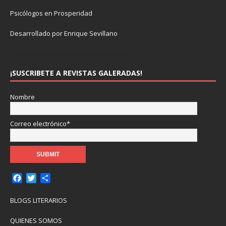
Psicólogos en Prosperidad
Desarrollado por Enrique Sevillano
Pulseras Elegantes para él y para ella.
¡SUSCRIBETE A REVISTAS GALERADAS!
Nombre
Correo electrónico*
F
T
C
a
w
o
c
i
m
BLOGS LITERARIOS
e
t
p
b
t
a
QUIENES SOMOS