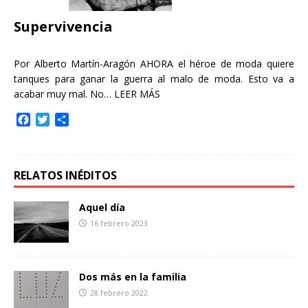
k
i
r
Supervivencia
Por Alberto Martín-Aragón AHORA el héroe de moda quiere
tanques para ganar la guerra al malo de moda. Esto va a
acabar muy mal. No…
LEER MÁS
F
T
C
a
w
o
c
i
m
e
t
p
b
t
a
RELATOS INÉDITOS
o
e
r
o
r
t
Aquel día
k
i
16 febrero 2023
r
Dos más en la familia
28 febrero 2022