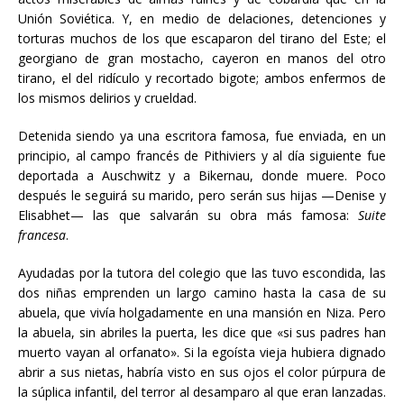
Unión Soviética. Y, en medio de delaciones, detenciones y
torturas muchos de los que escaparon del tirano del Este; el
georgiano de gran mostacho, cayeron en manos del otro
tirano, el del ridículo y recortado bigote; ambos enfermos de
los mismos delirios y crueldad.
Detenida siendo ya una escritora famosa, fue enviada, en un
principio, al campo francés de Pithiviers y al día siguiente fue
deportada a Auschwitz y a Bikernau, donde muere. Poco
después le seguirá su marido, pero serán sus hijas —Denise y
Elisabhet— las que salvarán su obra más famosa:
Suite
francesa
.
Ayudadas por la tutora del colegio que las tuvo escondida, las
dos niñas emprenden un largo camino hasta la casa de su
abuela, que vivía holgadamente en una mansión en Niza. Pero
la abuela, sin abriles la puerta, les dice que «si sus padres han
muerto vayan al orfanato». Si la egoísta vieja hubiera dignado
abrir a sus nietas, habría visto en sus ojos el color púrpura de
la súplica infantil, del terror al desamparo al que eran lanzadas.