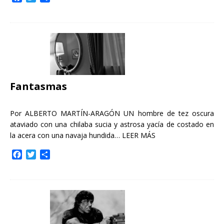
a
w
o
c
i
m
e
t
p
b
t
a
o
e
r
o
r
t
k
i
r
Fantasmas
Por ALBERTO MARTÍN-ARAGÓN UN hombre de tez oscura
ataviado con una chilaba sucia y astrosa yacía de costado en
la acera con una navaja hundida…
LEER MÁS
F
T
C
a
w
o
c
i
m
e
t
p
b
t
a
o
e
r
o
r
t