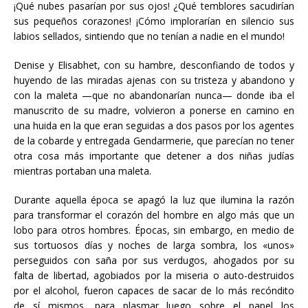
¡Qué nubes pasarían por sus ojos! ¿Qué temblores sacudirían
sus pequeños corazones! ¡Cómo implorarían en silencio sus
labios sellados, sintiendo que no tenían a nadie en el mundo!
Denise y Elisabhet, con su hambre, desconfiando de todos y
huyendo de las miradas ajenas con su tristeza y abandono y
con la maleta —que no abandonarían nunca— donde iba el
manuscrito de su madre, volvieron a ponerse en camino en
una huida en la que eran seguidas a dos pasos por los agentes
de la cobarde y entregada Gendarmerie, que parecían no tener
otra cosa más importante que detener a dos niñas judías
mientras portaban una maleta.
Durante aquella época se apagó la luz que ilumina la razón
para transformar el corazón del hombre en algo más que un
lobo para otros hombres. Épocas, sin embargo, en medio de
sus tortuosos días y noches de larga sombra, los «unos»
perseguidos con saña por sus verdugos, ahogados por su
falta de libertad, agobiados por la miseria o auto-destruidos
por el alcohol, fueron capaces de sacar de lo más recóndito
de sí mismos, para plasmar luego sobre el papel los