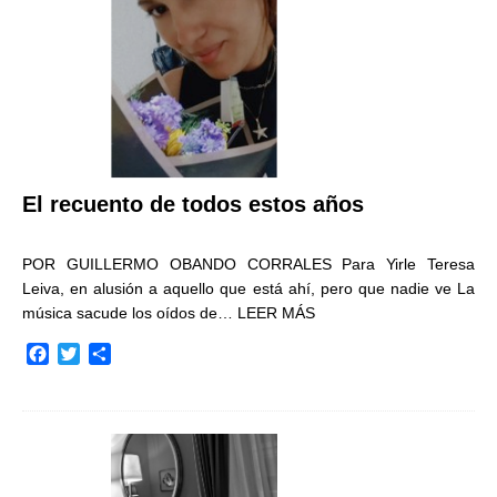
r
El recuento de todos estos años
POR GUILLERMO OBANDO CORRALES Para Yirle Teresa
Leiva, en alusión a aquello que está ahí, pero que nadie ve La
música sacude los oídos de…
LEER MÁS
F
T
C
a
w
o
c
i
m
e
t
p
b
t
a
o
e
r
o
r
t