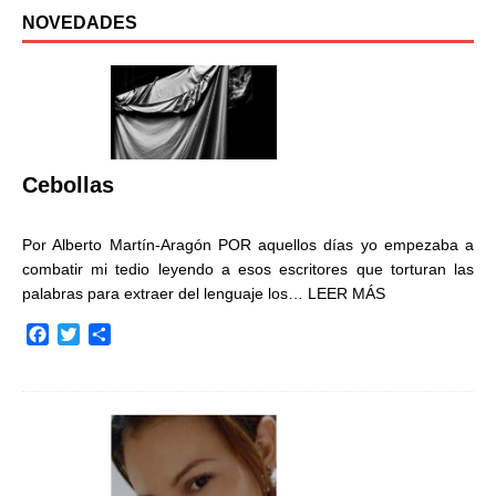
NOVEDADES
Cebollas
Por Alberto Martín-Aragón POR aquellos días yo empezaba a
combatir mi tedio leyendo a esos escritores que torturan las
palabras para extraer del lenguaje los…
LEER MÁS
F
T
C
a
w
o
c
i
m
e
t
p
b
t
a
o
e
r
o
r
t
k
i