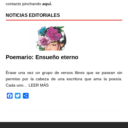
contacto pinchando
aquí.
NOTICIAS EDITORIALES
Poemario: Ensueño eterno
Érase una vez un grupo de versos libres que se pasean sin
permiso por la cabeza de una escritora que ama la poesía.
Cada uno…
LEER MÁS
F
T
C
a
w
o
c
i
m
e
t
p
b
t
a
o
e
r