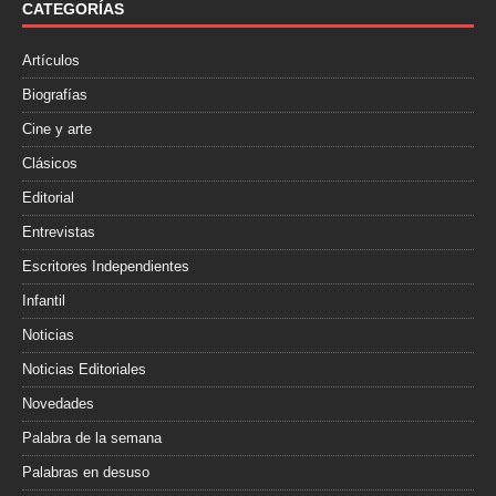
o
r
t
CATEGORÍAS
k
i
r
Artículos
Biografías
Cine y arte
Clásicos
Editorial
Entrevistas
Escritores Independientes
Infantil
Noticias
Noticias Editoriales
Novedades
Palabra de la semana
Palabras en desuso