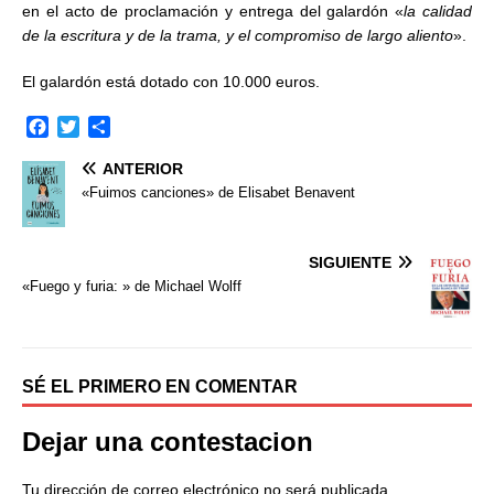
en el acto de proclamación y entrega del galardón «
la calidad
de la escritura y de la trama, y el compromiso de largo aliento
».
El galardón está dotado con 10.000 euros.
F
T
C
a
w
o
ANTERIOR
c
i
m
e
t
p
«Fuimos canciones» de Elisabet Benavent
b
t
a
o
e
r
o
r
t
SIGUIENTE
k
i
«Fuego y furia: » de Michael Wolff
r
SÉ EL PRIMERO EN COMENTAR
Dejar una contestacion
Tu dirección de correo electrónico no será publicada.