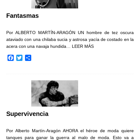
k
i
r
Fantasmas
Por ALBERTO MARTÍN-ARAGÓN UN hombre de tez oscura
ataviado con una chilaba sucia y astrosa yacía de costado en la
acera con una navaja hundida…
LEER MÁS
F
T
C
a
w
o
c
i
m
e
t
p
b
t
a
o
e
r
o
r
t
k
i
r
Supervivencia
Por Alberto Martín-Aragón AHORA el héroe de moda quiere
tanques para ganar la guerra al malo de moda. Esto va a