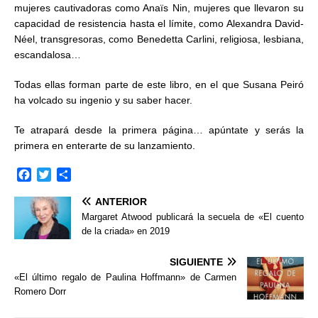
mujeres cautivadoras como Anaïs Nin, mujeres que llevaron su
capacidad de resistencia hasta el límite, como Alexandra David-
Néel, transgresoras, como Benedetta Carlini, religiosa, lesbiana,
escandalosa…
Todas ellas forman parte de este libro, en el que Susana Peiró
ha volcado su ingenio y su saber hacer.
Te atrapará desde la primera página… apúntate y serás la
primera en enterarte de su lanzamiento.
F
T
C
a
w
o
ANTERIOR
c
i
m
e
t
p
Margaret Atwood publicará la secuela de «El cuento
b
t
a
de la criada» en 2019
o
e
r
o
r
t
SIGUIENTE
k
i
«El último regalo de Paulina Hoffmann» de Carmen
r
Romero Dorr