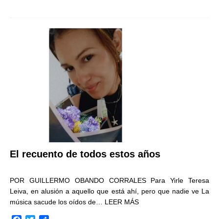
a
w
o
c
i
m
e
t
p
b
t
a
o
e
r
o
r
t
k
i
r
El recuento de todos estos años
POR GUILLERMO OBANDO CORRALES Para Yirle Teresa
Leiva, en alusión a aquello que está ahí, pero que nadie ve La
música sacude los oídos de…
LEER MÁS