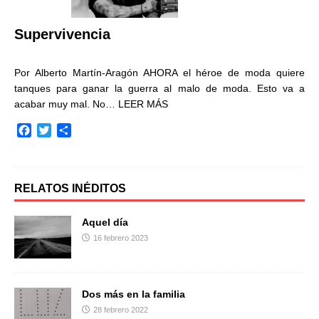
k
i
r
Supervivencia
Por Alberto Martín-Aragón AHORA el héroe de moda quiere
tanques para ganar la guerra al malo de moda. Esto va a
acabar muy mal. No…
LEER MÁS
F
T
C
a
w
o
c
i
m
e
t
p
b
t
a
RELATOS INÉDITOS
o
e
r
o
r
t
Aquel día
k
i
16 febrero 2023
r
Dos más en la familia
28 febrero 2022