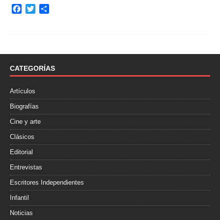
F
T
C
a
w
o
c
i
m
e
t
p
b
t
a
o
e
r
o
r
t
CATEGORÍAS
k
i
r
Artículos
Biografías
Cine y arte
Clásicos
Editorial
Entrevistas
Escritores Independientes
Infantil
Noticias