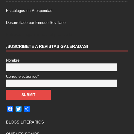
Psicólogos en Prosperidad
Desarrollado por Enrique Sevillano
Pulseras Elegantes para él y para ella.
¡SUSCRIBETE A REVISTAS GALERADAS!
Nombre
Correo electrónico*
F
T
C
a
w
o
c
i
m
BLOGS LITERARIOS
e
t
p
b
t
a