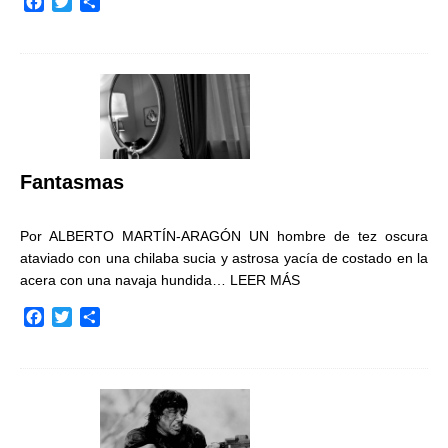
F
T
C
a
w
o
c
i
m
e
t
p
b
t
a
o
e
r
o
r
t
k
i
r
Fantasmas
Por ALBERTO MARTÍN-ARAGÓN UN hombre de tez oscura
ataviado con una chilaba sucia y astrosa yacía de costado en la
acera con una navaja hundida…
LEER MÁS
F
T
C
a
w
o
c
i
m
e
t
p
b
t
a
o
e
r
o
r
t