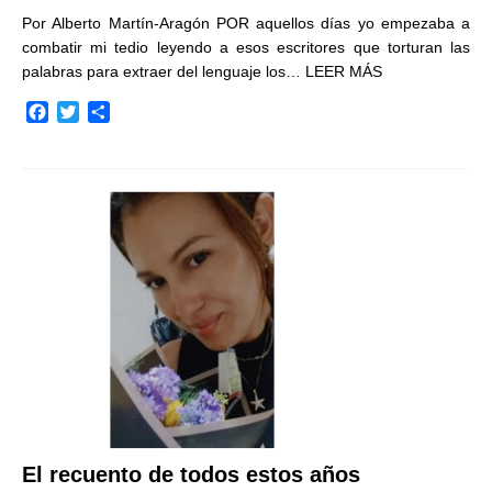
Por Alberto Martín-Aragón POR aquellos días yo empezaba a
combatir mi tedio leyendo a esos escritores que torturan las
palabras para extraer del lenguaje los…
LEER MÁS
F
T
C
a
w
o
c
i
m
e
t
p
b
t
a
o
e
r
o
r
t
k
i
r
El recuento de todos estos años