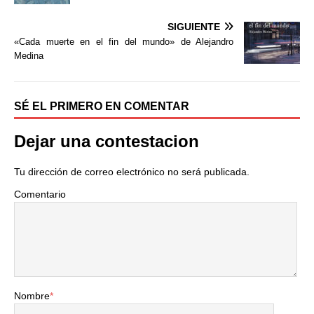
o
e
r
o
r
t
SIGUIENTE
k
i
«Cada muerte en el fin del mundo» de Alejandro
r
Medina
SÉ EL PRIMERO EN COMENTAR
Dejar una contestacion
Tu dirección de correo electrónico no será publicada.
Comentario
Nombre
*