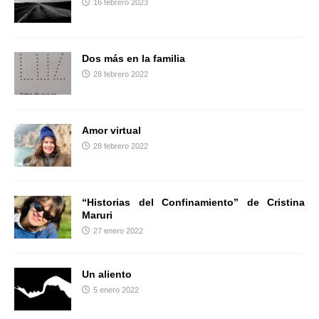
16 febrero 2023
r
Dos más en la familia
28 febrero 2022
Amor virtual
28 febrero 2022
“Historias del Confinamiento” de Cristina
Maruri
27 enero 2022
Un aliento
5 enero 2022