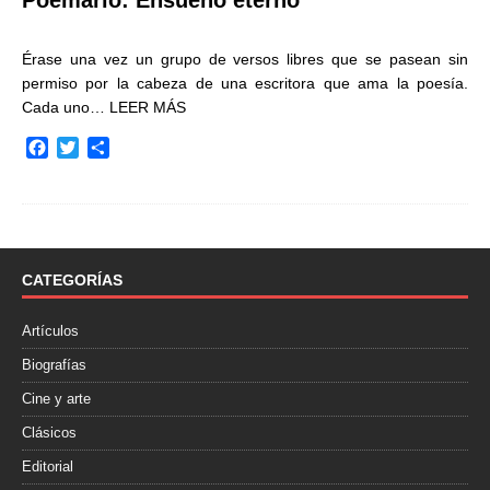
Poemario: Ensueño eterno
Érase una vez un grupo de versos libres que se pasean sin
permiso por la cabeza de una escritora que ama la poesía.
Cada uno…
LEER MÁS
F
T
C
a
w
o
c
i
m
e
t
p
b
t
a
o
e
r
o
r
t
CATEGORÍAS
k
i
r
Artículos
Biografías
Cine y arte
Clásicos
Editorial