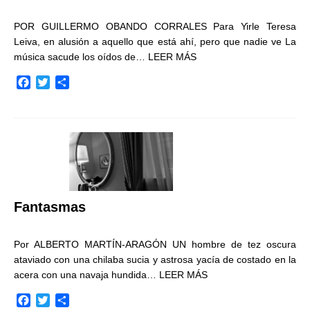
POR GUILLERMO OBANDO CORRALES Para Yirle Teresa
Leiva, en alusión a aquello que está ahí, pero que nadie ve La
música sacude los oídos de…
LEER MÁS
F
T
C
a
w
o
c
i
m
e
t
p
b
t
a
o
e
r
o
r
t
k
i
r
Fantasmas
Por ALBERTO MARTÍN-ARAGÓN UN hombre de tez oscura
ataviado con una chilaba sucia y astrosa yacía de costado en la
acera con una navaja hundida…
LEER MÁS
F
T
C