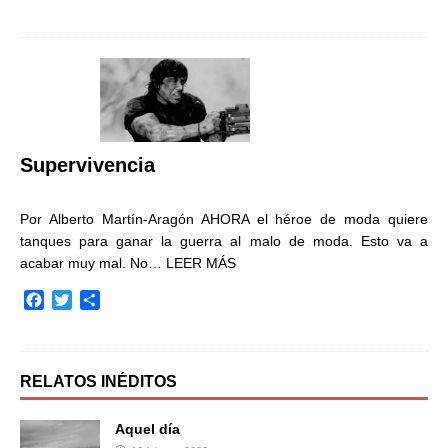
a
w
o
c
i
m
e
t
p
b
t
a
o
e
r
o
r
t
k
i
r
Supervivencia
Por Alberto Martín-Aragón AHORA el héroe de moda quiere
tanques para ganar la guerra al malo de moda. Esto va a
acabar muy mal. No…
LEER MÁS
F
T
C
a
w
o
c
i
m
e
t
p
b
t
a
RELATOS INÉDITOS
o
e
r
o
r
t
Aquel día
k
i