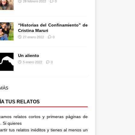
28 febrero 2022
0
“Historias del Confinamiento” de
Cristina Maruri
27 enero 2022
0
Un aliento
5 enero 2022
0
 MÁS
ÍA TUS RELATOS
camos relatos cortos y primeras páginas de
. Si quieres
rtir tus relatos inéditos y tienes al menos un