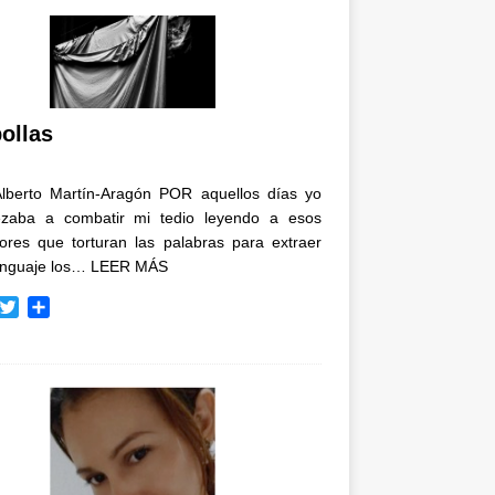
ollas
Alberto Martín-Aragón POR aquellos días yo
zaba a combatir mi tedio leyendo a esos
tores que torturan las palabras para extraer
enguaje los…
LEER MÁS
T
C
w
o
i
m
t
p
t
a
e
r
r
t
i
r