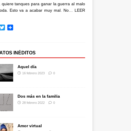
quiere tanques para ganar la guerra al malo
oda. Esto va a acabar muy mal. No…
LEER
T
C
w
o
i
m
t
p
t
a
ATOS INÉDITOS
e
r
r
t
Aquel día
i
16 febrero 2023
0
r
Dos más en la familia
28 febrero 2022
0
Amor virtual