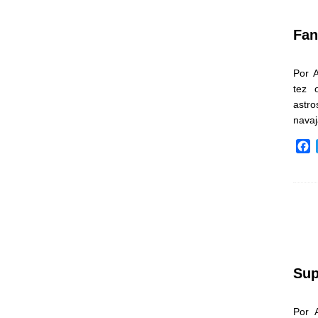
k
Fan
Por 
tez 
astr
nava
F
a
c
e
b
o
o
k
Sup
Por 