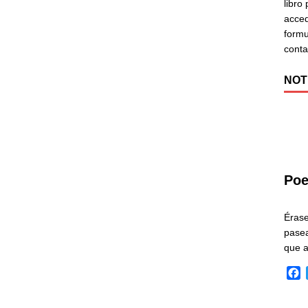
libro
acced
formu
cont
NOT
Poe
Éras
pasea
que 
F
a
c