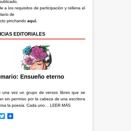
 publicado,
e a los requisitos de participación y rellena el
lario de
acto pinchando
aquí.
ICIAS EDITORIALES
mario: Ensueño eterno
e una vez un grupo de versos libres que se
n sin permiso por la cabeza de una escritora
ama la poesía. Cada uno…
LEER MÁS
T
C
w
o
i
m