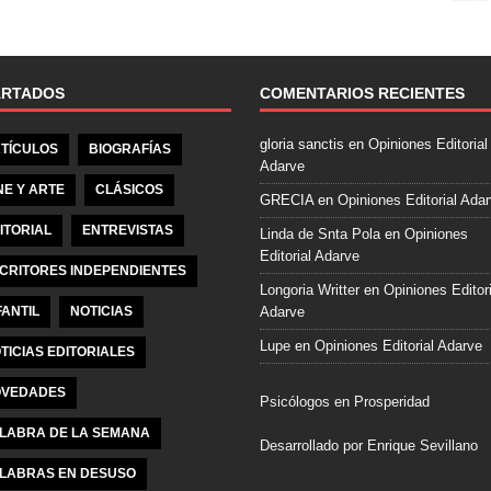
e
b
o
o
ARTADOS
COMENTARIOS RECIENTES
k
gloria sanctis
en
Opiniones Editorial
TÍCULOS
BIOGRAFÍAS
Adarve
NE Y ARTE
CLÁSICOS
GRECIA
en
Opiniones Editorial Ada
ITORIAL
ENTREVISTAS
Linda de Snta Pola
en
Opiniones
Editorial Adarve
CRITORES INDEPENDIENTES
Longoria Writter
en
Opiniones Editori
FANTIL
NOTICIAS
Adarve
Lupe
en
Opiniones Editorial Adarve
TICIAS EDITORIALES
VEDADES
Psicólogos en Prosperidad
LABRA DE LA SEMANA
Desarrollado por Enrique Sevillano
LABRAS EN DESUSO
Pulseras Elegantes para él y para el