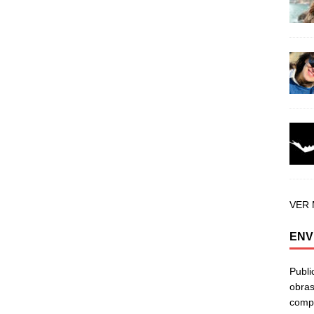
VER
ENV
Publi
obras
compa