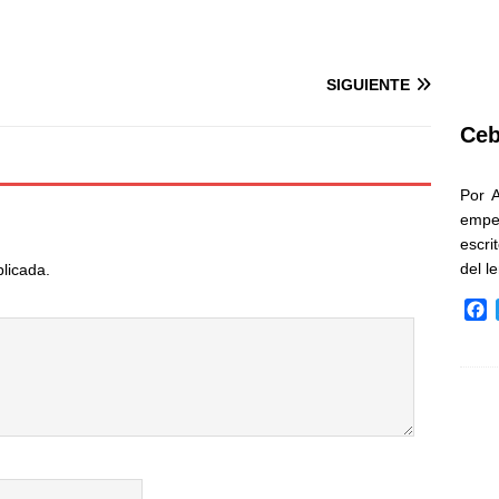
SIGUIENTE
Ceb
Por 
empe
escri
del l
blicada.
F
a
c
e
b
o
o
k