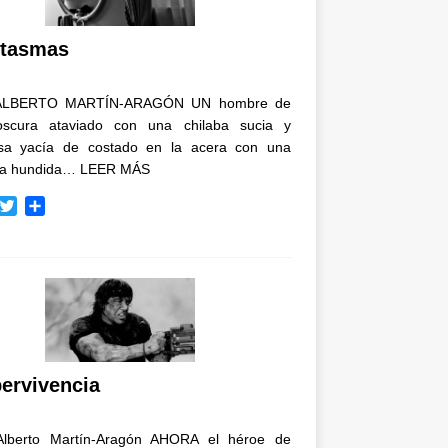
i
r
tasmas
ALBERTO MARTÍN-ARAGÓN UN hombre de
oscura ataviado con una chilaba sucia y
osa yacía de costado en la acera con una
ja hundida…
LEER MÁS
T
C
w
o
i
m
t
p
t
a
e
r
r
t
i
r
ervivencia
Alberto Martín-Aragón AHORA el héroe de