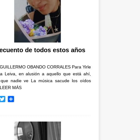
recuento de todos estos años
GUILLERMO OBANDO CORRALES Para Yirle
a Leiva, en alusión a aquello que está ahí,
 que nadie ve La música sacude los oídos
LEER MÁS
T
C
w
o
i
m
t
p
t
a
e
r
r
t