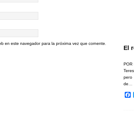
eb en este navegador para la próxima vez que comente.
El 
POR 
Teres
pero
de…
F
a
c
e
b
o
o