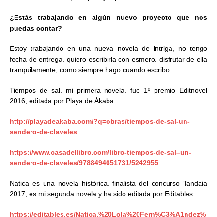
¿Estás trabajando en algún nuevo proyecto que nos
puedas contar?
Estoy trabajando en una nueva novela de intriga, no tengo
fecha de entrega, quiero escribirla con esmero, disfrutar de ella
tranquilamente, como siempre hago cuando escribo.
Tiempos de sal, mi primera novela, fue 1º premio Editnovel
2016, editada por Playa de Ákaba.
http://playadeakaba.com/?q=obras/tiempos-de-sal-un-
sendero-de-claveles
https://www.casadellibro.com/libro-tiempos-de-sal–un-
sendero-de-claveles/9788494651731/5242955
Natica es una novela histórica, finalista del concurso Tandaia
2017, es mi segunda novela y ha sido editada por Editables
https://editables.es/Natica,%20Lola%20Fern%C3%A1ndez%