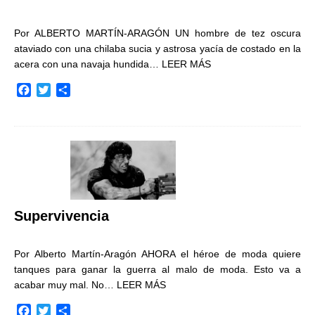
Por ALBERTO MARTÍN-ARAGÓN UN hombre de tez oscura
ataviado con una chilaba sucia y astrosa yacía de costado en la
acera con una navaja hundida…
LEER MÁS
F
T
C
a
w
o
c
i
m
e
t
p
b
t
a
o
e
r
o
r
t
k
i
r
Supervivencia
Por Alberto Martín-Aragón AHORA el héroe de moda quiere
tanques para ganar la guerra al malo de moda. Esto va a
acabar muy mal. No…
LEER MÁS
F
T
C