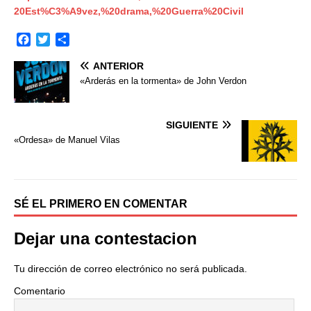
20Est%C3%A9vez,%20drama,%20Guerra%20Civil
F
T
C
a
w
o
ANTERIOR
c
i
m
e
t
p
«Arderás en la tormenta» de John Verdon
b
t
a
o
e
r
o
r
t
SIGUIENTE
k
i
«Ordesa» de Manuel Vilas
r
SÉ EL PRIMERO EN COMENTAR
Dejar una contestacion
Tu dirección de correo electrónico no será publicada.
Comentario