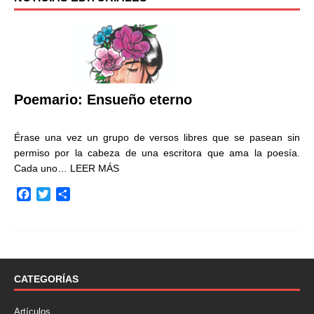
Poemario: Ensueño eterno
Érase una vez un grupo de versos libres que se pasean sin
permiso por la cabeza de una escritora que ama la poesía.
Cada uno…
LEER MÁS
F
T
C
a
w
o
c
i
m
e
t
p
b
t
a
o
e
r
o
r
t
CATEGORÍAS
k
i
r
Artículos