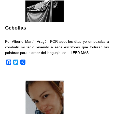
Cebollas
Por Alberto Martín-Aragón POR aquellos días yo empezaba a
combatir mi tedio leyendo a esos escritores que torturan las
palabras para extraer del lenguaje los…
LEER MÁS
F
T
C
a
w
o
c
i
m
e
t
p
b
t
a
o
e
r
o
r
t
k
i
r