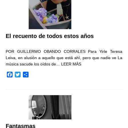
El recuento de todos estos años
POR GUILLERMO OBANDO CORRALES Para Yirle Teresa
Leiva, en alusión a aquello que está ahí, pero que nadie ve La
música sacude los oídos de…
LEER MÁS
F
T
C
a
w
o
c
i
m
e
t
p
b
t
a
o
e
r
o
r
t
k
i
r
Fantasmas