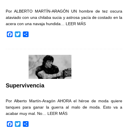
Por ALBERTO MARTÍN-ARAGÓN UN hombre de tez oscura
ataviado con una chilaba sucia y astrosa yacía de costado en la
acera con una navaja hundida…
LEER MÁS
F
T
C
a
w
o
c
i
m
e
t
p
b
t
a
o
e
r
o
r
t
k
i
r
Supervivencia
Por Alberto Martín-Aragón AHORA el héroe de moda quiere
tanques para ganar la guerra al malo de moda. Esto va a
acabar muy mal. No…
LEER MÁS
F
T
C