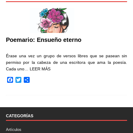
Poemario: Ensueño eterno
Érase una vez un grupo de versos libres que se pasean sin
permiso por la cabeza de una escritora que ama la poesía.
Cada uno…
LEER MÁS
F
T
C
a
w
o
c
i
m
e
t
p
b
t
a
o
e
r
o
r
t
CATEGORÍAS
k
i
r
Artículos