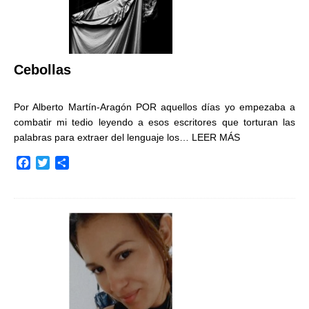
Cebollas
Por Alberto Martín-Aragón POR aquellos días yo empezaba a
combatir mi tedio leyendo a esos escritores que torturan las
palabras para extraer del lenguaje los…
LEER MÁS
F
T
C
a
w
o
c
i
m
e
t
p
b
t
a
o
e
r
o
r
t
k
i
r