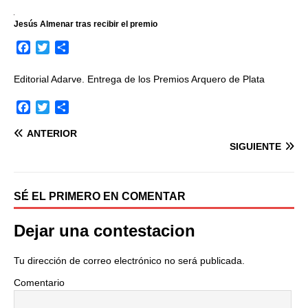
Jesús Almenar tras recibir el premio
F
T
C
a
w
o
c
i
m
Editorial Adarve. Entrega de los Premios Arquero de Plata
e
t
p
b
t
a
F
T
C
o
e
r
a
w
o
o
r
t
ANTERIOR
c
i
m
k
i
SIGUIENTE
e
t
p
r
b
t
a
o
e
r
o
r
t
SÉ EL PRIMERO EN COMENTAR
k
i
r
Dejar una contestacion
Tu dirección de correo electrónico no será publicada.
Comentario