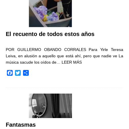
El recuento de todos estos años
POR GUILLERMO OBANDO CORRALES Para Yirle Teresa
Leiva, en alusión a aquello que está ahí, pero que nadie ve La
música sacude los oídos de…
LEER MÁS
F
T
C
a
w
o
c
i
m
e
t
p
b
t
a
o
e
r
o
r
t
k
i
r
Fantasmas