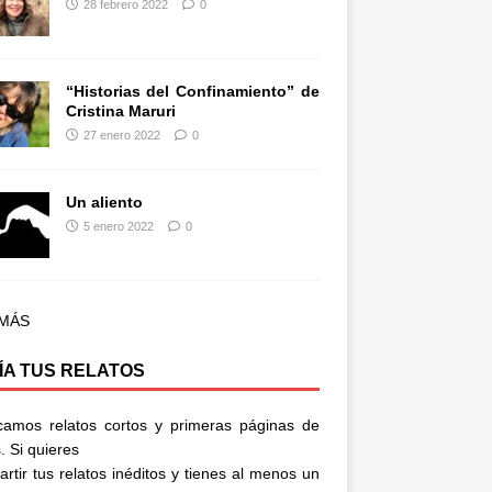
28 febrero 2022
0
“Historias del Confinamiento” de
Cristina Maruri
27 enero 2022
0
Un aliento
5 enero 2022
0
 MÁS
ÍA TUS RELATOS
camos relatos cortos y primeras páginas de
. Si quieres
rtir tus relatos inéditos y tienes al menos un