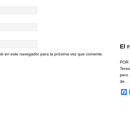
El 
eb en este navegador para la próxima vez que comente.
POR 
Teres
pero
de…
F
a
c
e
b
o
o