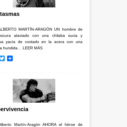
i
r
tasmas
ALBERTO MARTÍN-ARAGÓN UN hombre de
oscura ataviado con una chilaba sucia y
osa yacía de costado en la acera con una
ja hundida…
LEER MÁS
T
C
w
o
i
m
t
p
t
a
e
r
r
t
i
r
ervivencia
Alberto Martín-Aragón AHORA el héroe de