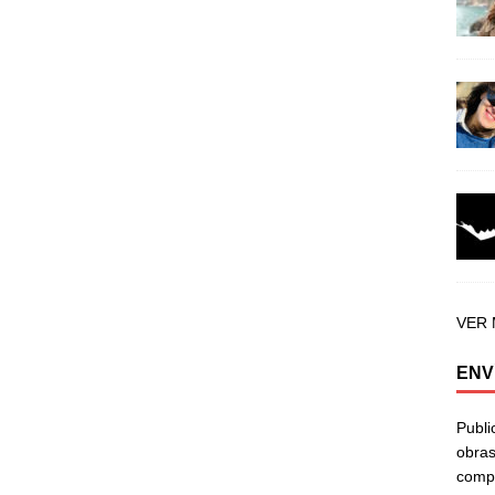
VER
ENV
Publi
obras
compa