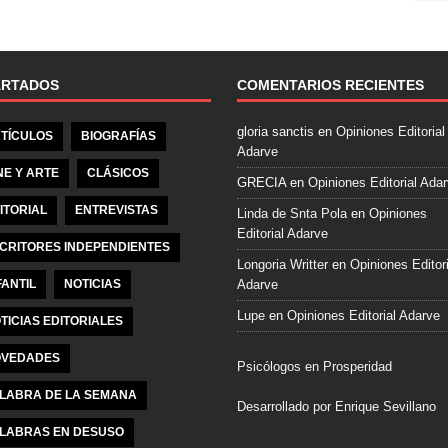
e
b
o
o
ARTADOS
COMENTARIOS RECIENTES
k
gloria sanctis
en
Opiniones Editorial
TÍCULOS
BIOGRAFÍAS
Adarve
NE Y ARTE
CLÁSICOS
GRECIA
en
Opiniones Editorial Ada
ITORIAL
ENTREVISTAS
Linda de Snta Pola
en
Opiniones
Editorial Adarve
CRITORES INDEPENDIENTES
Longoria Writter
en
Opiniones Editori
FANTIL
NOTICIAS
Adarve
Lupe
en
Opiniones Editorial Adarve
TICIAS EDITORIALES
VEDADES
Psicólogos en Prosperidad
LABRA DE LA SEMANA
Desarrollado por Enrique Sevillano
LABRAS EN DESUSO
Pulseras Elegantes para él y para el