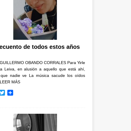
recuento de todos estos años
GUILLERMO OBANDO CORRALES Para Yirle
a Leiva, en alusión a aquello que está ahí,
 que nadie ve La música sacude los oídos
LEER MÁS
T
C
w
o
i
m
t
p
t
a
e
r
r
t