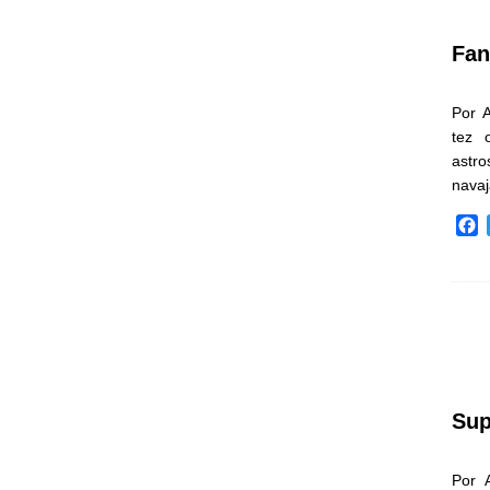
k
Fan
Por 
tez 
astr
nava
F
a
c
e
b
o
o
k
Sup
Por 