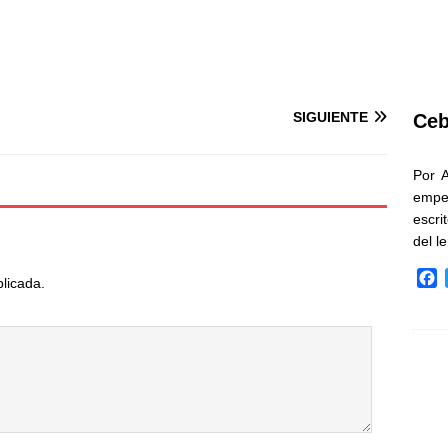
SIGUIENTE
Ceb
Por 
empe
escri
del l
F
blicada.
a
c
e
b
o
o
k