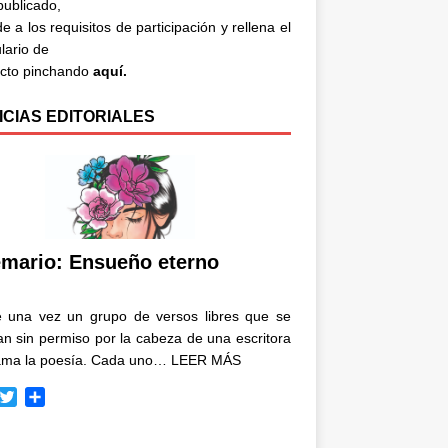
 publicado,
e a los requisitos de participación y rellena el
lario de
acto pinchando
aquí.
ICIAS EDITORIALES
mario: Ensueño eterno
e una vez un grupo de versos libres que se
n sin permiso por la cabeza de una escritora
ama la poesía. Cada uno…
LEER MÁS
T
C
w
o
i
m