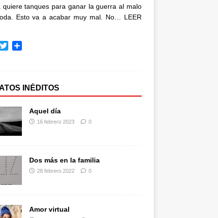
quiere tanques para ganar la guerra al malo
oda. Esto va a acabar muy mal. No…
LEER
T
C
w
o
i
m
t
p
t
a
ATOS INÉDITOS
e
r
r
t
Aquel día
i
16 febrero 2023
0
r
Dos más en la familia
28 febrero 2022
0
Amor virtual