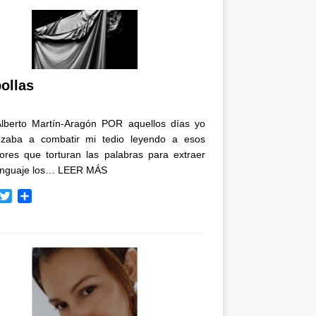
ollas
Alberto Martín-Aragón POR aquellos días yo
zaba a combatir mi tedio leyendo a esos
tores que torturan las palabras para extraer
enguaje los…
LEER MÁS
T
C
w
o
i
m
t
p
t
a
e
r
r
t
i
r