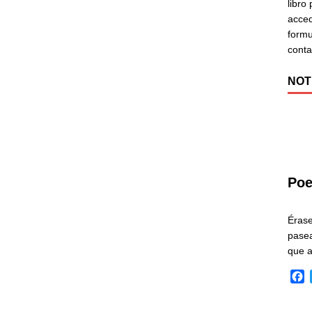
libro
acced
formu
cont
NOT
Poe
Éras
pasea
que 
F
a
c