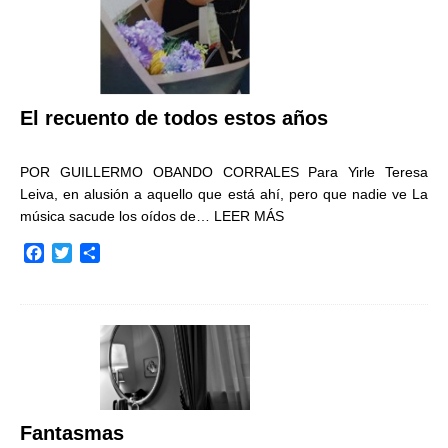
El recuento de todos estos años
POR GUILLERMO OBANDO CORRALES Para Yirle Teresa
Leiva, en alusión a aquello que está ahí, pero que nadie ve La
música sacude los oídos de…
LEER MÁS
F
T
C
a
w
o
c
i
m
e
t
p
b
t
a
o
e
r
o
r
t
k
i
r
Fantasmas