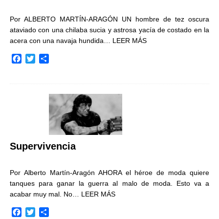
Por ALBERTO MARTÍN-ARAGÓN UN hombre de tez oscura
ataviado con una chilaba sucia y astrosa yacía de costado en la
acera con una navaja hundida…
LEER MÁS
F
T
C
a
w
o
c
i
m
e
t
p
b
t
a
o
e
r
o
r
t
k
i
r
Supervivencia
Por Alberto Martín-Aragón AHORA el héroe de moda quiere
tanques para ganar la guerra al malo de moda. Esto va a
acabar muy mal. No…
LEER MÁS
F
T
C