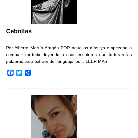
Cebollas
Por Alberto Martín-Aragón POR aquellos días yo empezaba a
combatir mi tedio leyendo a esos escritores que torturan las
palabras para extraer del lenguaje los…
LEER MÁS
F
T
C
a
w
o
c
i
m
e
t
p
b
t
a
o
e
r
o
r
t
k
i
r