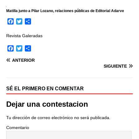
Matilla junto a Pilar Lozano, relaciones públicas de Editorial Adarve
F
T
C
a
w
o
c
i
m
Revista Galeradas
e
t
p
b
t
a
F
T
C
o
e
r
a
w
o
o
r
t
ANTERIOR
c
i
m
k
i
SIGUIENTE
e
t
p
r
b
t
a
o
e
r
o
r
t
SÉ EL PRIMERO EN COMENTAR
k
i
r
Dejar una contestacion
Tu dirección de correo electrónico no será publicada.
Comentario