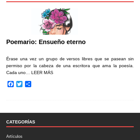
Poemario: Ensueño eterno
Érase una vez un grupo de versos libres que se pasean sin
permiso por la cabeza de una escritora que ama la poesía.
Cada uno…
LEER MÁS
F
T
C
a
w
o
c
i
m
e
t
p
b
t
a
o
e
r
o
r
t
CATEGORÍAS
k
i
r
Artículos