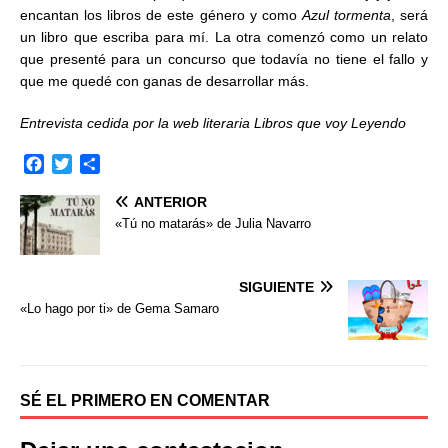
encantan los libros de este género y como
Azul tormenta
, será
un libro que escriba para mí. La otra comenzó como un relato
que presenté para un concurso que todavía no tiene el fallo y
que me quedé con ganas de desarrollar más.
Entrevista cedida por la web literaria Libros que voy Leyendo
F
T
C
a
w
o
ANTERIOR
c
i
m
e
t
p
«Tú no matarás» de Julia Navarro
b
t
a
o
e
r
o
r
t
SIGUIENTE
k
i
«Lo hago por ti» de Gema Samaro
r
SÉ EL PRIMERO EN COMENTAR