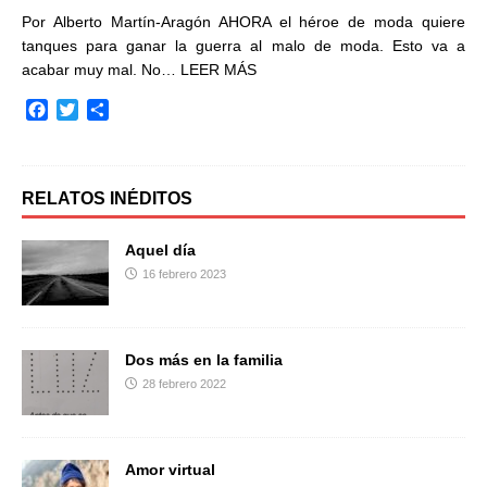
Por Alberto Martín-Aragón AHORA el héroe de moda quiere
tanques para ganar la guerra al malo de moda. Esto va a
acabar muy mal. No…
LEER MÁS
F
T
C
a
w
o
c
i
m
e
t
p
b
t
a
RELATOS INÉDITOS
o
e
r
o
r
t
Aquel día
k
i
16 febrero 2023
r
Dos más en la familia
28 febrero 2022
Amor virtual