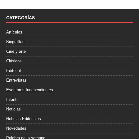
b
t
a
o
e
r
o
r
t
CATEGORÍAS
k
i
r
Artículos
Biografías
Cine y arte
Clásicos
Editorial
Entrevistas
Escritores Independientes
Infantil
Noticias
Noticias Editoriales
Novedades
Palabra de la semana