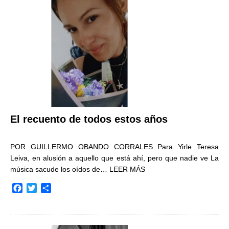
o
e
r
o
r
t
k
i
r
El recuento de todos estos años
POR GUILLERMO OBANDO CORRALES Para Yirle Teresa
Leiva, en alusión a aquello que está ahí, pero que nadie ve La
música sacude los oídos de…
LEER MÁS
F
T
C
a
w
o
c
i
m
e
t
p
b
t
a