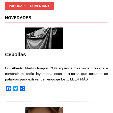
NOVEDADES
Cebollas
Por Alberto Martín-Aragón POR aquellos días yo empezaba a
combatir mi tedio leyendo a esos escritores que torturan las
palabras para extraer del lenguaje los…
LEER MÁS
F
T
C
a
w
o
c
i
m
e
t
p
b
t
a