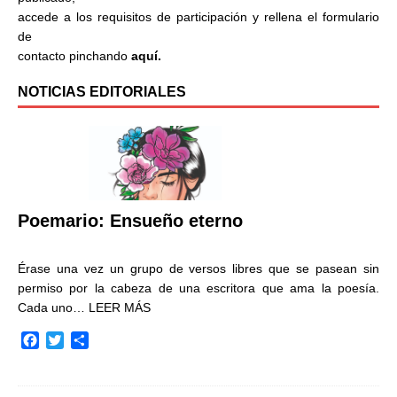
accede a los requisitos de participación y rellena el formulario
de
contacto pinchando
aquí.
NOTICIAS EDITORIALES
Poemario: Ensueño eterno
Érase una vez un grupo de versos libres que se pasean sin
permiso por la cabeza de una escritora que ama la poesía.
Cada uno…
LEER MÁS
F
T
C
a
w
o
c
i
m
e
t
p