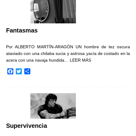
o
e
r
o
r
t
k
i
r
Fantasmas
Por ALBERTO MARTÍN-ARAGÓN UN hombre de tez oscura
ataviado con una chilaba sucia y astrosa yacía de costado en la
acera con una navaja hundida…
LEER MÁS
F
T
C
a
w
o
c
i
m
e
t
p
b
t
a
o
e
r
o
r
t
k
i
r
Supervivencia