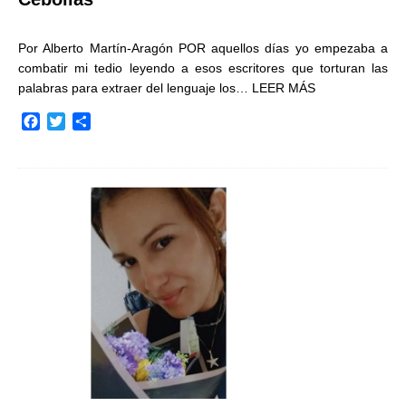
Por Alberto Martín-Aragón POR aquellos días yo empezaba a
combatir mi tedio leyendo a esos escritores que torturan las
palabras para extraer del lenguaje los…
LEER MÁS
F
T
C
a
w
o
c
i
m
e
t
p
b
t
a
o
e
r
o
r
t
k
i
r