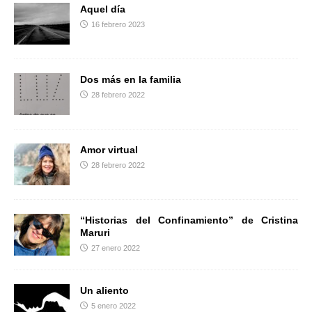
o
r
t
Aquel día
k
i
16 febrero 2023
r
Dos más en la familia
28 febrero 2022
Amor virtual
28 febrero 2022
“Historias del Confinamiento” de Cristina
Maruri
27 enero 2022
Un aliento
5 enero 2022