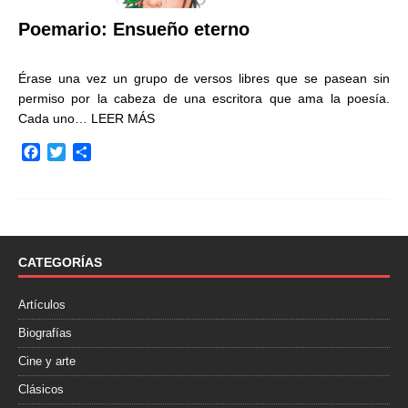
Poemario: Ensueño eterno
Érase una vez un grupo de versos libres que se pasean sin
permiso por la cabeza de una escritora que ama la poesía.
Cada uno…
LEER MÁS
F
T
C
a
w
o
c
i
m
e
t
p
b
t
a
o
e
r
o
r
t
CATEGORÍAS
k
i
r
Artículos
Biografías
Cine y arte
Clásicos