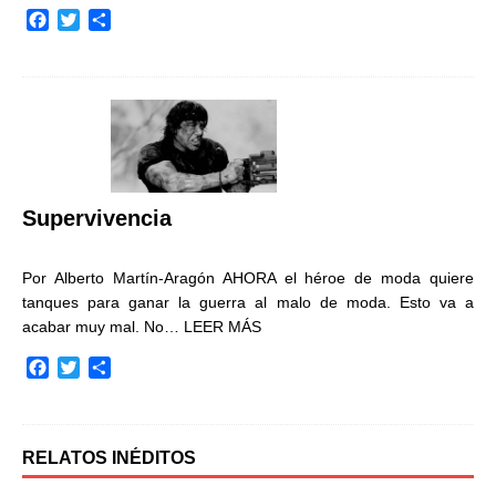
F
T
C
a
w
o
c
i
m
e
t
p
b
t
a
o
e
r
o
r
t
k
i
r
Supervivencia
Por Alberto Martín-Aragón AHORA el héroe de moda quiere
tanques para ganar la guerra al malo de moda. Esto va a
acabar muy mal. No…
LEER MÁS
F
T
C
a
w
o
c
i
m
e
t
p
b
t
a
RELATOS INÉDITOS
o
e
r