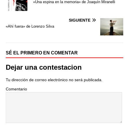
e
t
p
«Una espina en la memoria» de Joaquín Miranelli
b
t
a
o
e
r
o
r
t
SIGUIENTE
k
i
«Ahí fuera» de Lorenzo Silva
r
SÉ EL PRIMERO EN COMENTAR
Dejar una contestacion
Tu dirección de correo electrónico no será publicada.
Comentario