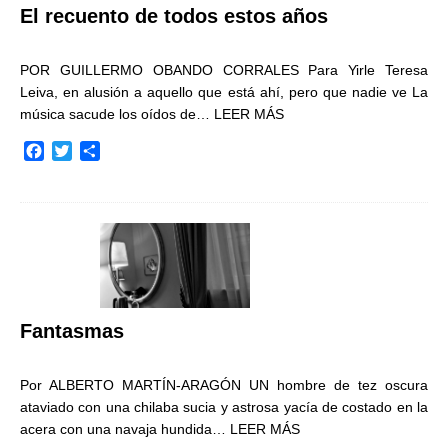
El recuento de todos estos años
POR GUILLERMO OBANDO CORRALES Para Yirle Teresa
Leiva, en alusión a aquello que está ahí, pero que nadie ve La
música sacude los oídos de…
LEER MÁS
F
T
C
a
w
o
c
i
m
e
t
p
b
t
a
o
e
r
o
r
t
k
i
r
Fantasmas
Por ALBERTO MARTÍN-ARAGÓN UN hombre de tez oscura
ataviado con una chilaba sucia y astrosa yacía de costado en la
acera con una navaja hundida…
LEER MÁS