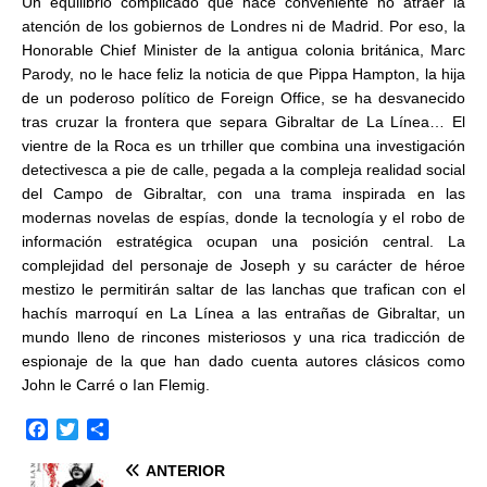
Un equilibrio complicado que hace conveniente no atraer la
atención de los gobiernos de Londres ni de Madrid. Por eso, la
Honorable Chief Minister de la antigua colonia británica, Marc
Parody, no le hace feliz la noticia de que Pippa Hampton, la hija
de un poderoso político de Foreign Office, se ha desvanecido
tras cruzar la frontera que separa Gibraltar de La Línea… El
vientre de la Roca es un trhiller que combina una investigación
detectivesca a pie de calle, pegada a la compleja realidad social
del Campo de Gibraltar, con una trama inspirada en las
modernas novelas de espías, donde la tecnología y el robo de
información estratégica ocupan una posición central. La
complejidad del personaje de Joseph y su carácter de héroe
mestizo le permitirán saltar de las lanchas que trafican con el
hachís marroquí en La Línea a las entrañas de Gibraltar, un
mundo lleno de rincones misteriosos y una rica tradicción de
espionaje de la que han dado cuenta autores clásicos como
John le Carré o Ian Flemig.
F
T
C
a
w
o
ANTERIOR
c
i
m