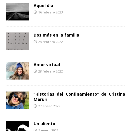
o
r
t
Aquel día
k
i
16 febrero 2023
r
Dos más en la familia
28 febrero 2022
Amor virtual
28 febrero 2022
“Historias del Confinamiento” de Cristina
Maruri
27 enero 2022
Un aliento
5 enero 2022