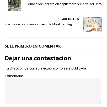
e
t
p
Murcia recuperará en septiembre su Feria del Libro
b
t
a
o
e
r
o
r
t
SIGUIENTE
k
i
«La isla de las últimas voces» de Mikel Santiago
r
SÉ EL PRIMERO EN COMENTAR
Dejar una contestacion
Tu dirección de correo electrónico no será publicada.
Comentario