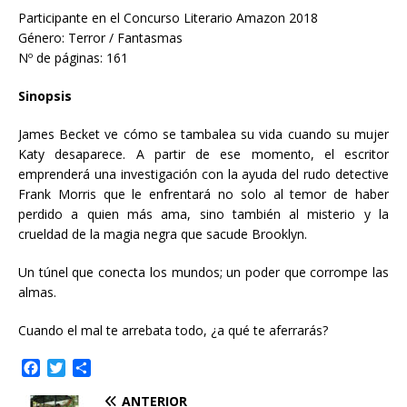
Participante en el Concurso Literario Amazon 2018
Género: Terror / Fantasmas
Nº de páginas: 161
Sinopsis
James Becket ve cómo se tambalea su vida cuando su mujer
Katy desaparece. A partir de ese momento, el escritor
emprenderá una investigación con la ayuda del rudo detective
Frank Morris que le enfrentará no solo al temor de haber
perdido a quien más ama, sino también al misterio y la
crueldad de la magia negra que sacude Brooklyn.
Un túnel que conecta los mundos; un poder que corrompe las
almas.
Cuando el mal te arrebata todo, ¿a qué te aferrarás?
F
T
C
a
w
o
ANTERIOR
c
i
m