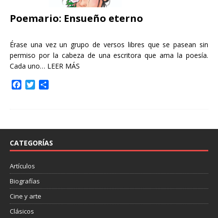
Poemario: Ensueño eterno
Érase una vez un grupo de versos libres que se pasean sin
permiso por la cabeza de una escritora que ama la poesía.
Cada uno…
LEER MÁS
F
T
C
a
w
o
c
i
m
e
t
p
b
t
a
o
e
r
o
r
t
CATEGORÍAS
k
i
r
Artículos
Biografías
Cine y arte
Clásicos