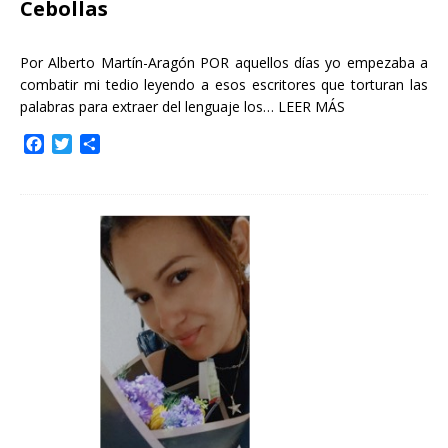
Cebollas
Por Alberto Martín-Aragón POR aquellos días yo empezaba a
combatir mi tedio leyendo a esos escritores que torturan las
palabras para extraer del lenguaje los…
LEER MÁS
F
T
C
a
w
o
c
i
m
e
t
p
b
t
a
o
e
r
o
r
t
k
i
r