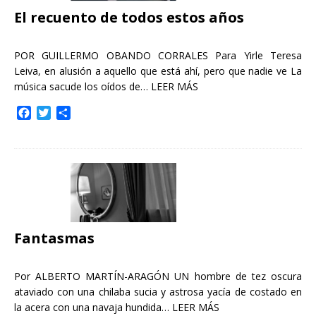
El recuento de todos estos años
POR GUILLERMO OBANDO CORRALES Para Yirle Teresa
Leiva, en alusión a aquello que está ahí, pero que nadie ve La
música sacude los oídos de…
LEER MÁS
F
T
C
a
w
o
c
i
m
e
t
p
b
t
a
o
e
r
o
r
t
k
i
r
Fantasmas
Por ALBERTO MARTÍN-ARAGÓN UN hombre de tez oscura
ataviado con una chilaba sucia y astrosa yacía de costado en
la acera con una navaja hundida…
LEER MÁS