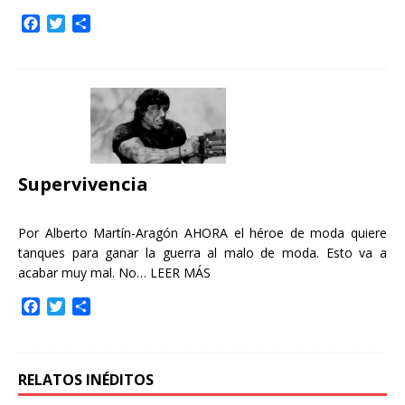
F
T
C
a
w
o
c
i
m
e
t
p
b
t
a
o
e
r
o
r
t
k
i
r
Supervivencia
Por Alberto Martín-Aragón AHORA el héroe de moda quiere
tanques para ganar la guerra al malo de moda. Esto va a
acabar muy mal. No…
LEER MÁS
F
T
C
a
w
o
c
i
m
e
t
p
b
t
a
RELATOS INÉDITOS
o
e
r