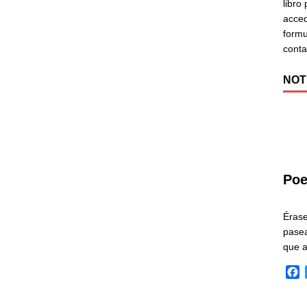
libro
acced
formu
cont
NOT
Poe
Éras
pasea
que 
F
a
c