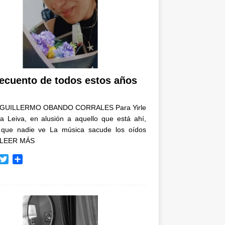
recuento de todos estos años
GUILLERMO OBANDO CORRALES Para Yirle
a Leiva, en alusión a aquello que está ahí,
 que nadie ve La música sacude los oídos
LEER MÁS
T
C
w
o
i
m
t
p
t
a
e
r
r
t