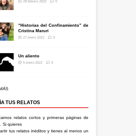
28 febrero 2022
0
“Historias del Confinamiento” de
Cristina Maruri
27 enero 2022
0
Un aliento
5 enero 2022
0
 MÁS
ÍA TUS RELATOS
camos relatos cortos y primeras páginas de
. Si quieres
rtir tus relatos inéditos y tienes al menos un