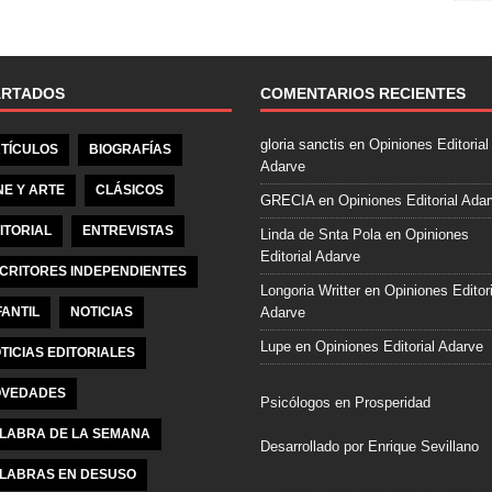
e
b
o
o
ARTADOS
COMENTARIOS RECIENTES
k
gloria sanctis
en
Opiniones Editorial
TÍCULOS
BIOGRAFÍAS
Adarve
NE Y ARTE
CLÁSICOS
GRECIA
en
Opiniones Editorial Ada
ITORIAL
ENTREVISTAS
Linda de Snta Pola
en
Opiniones
Editorial Adarve
CRITORES INDEPENDIENTES
Longoria Writter
en
Opiniones Editori
FANTIL
NOTICIAS
Adarve
Lupe
en
Opiniones Editorial Adarve
TICIAS EDITORIALES
VEDADES
Psicólogos en Prosperidad
LABRA DE LA SEMANA
Desarrollado por Enrique Sevillano
LABRAS EN DESUSO
Pulseras Elegantes para él y para el