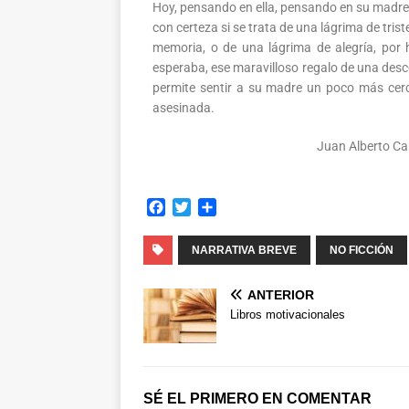
Hoy, pensando en ella, pensando en su madre,
con certeza si se trata de una lágrima de tris
memoria, o de una lágrima de alegría, por
esperaba, ese maravilloso regalo de una desc
permite sentir a su madre un poco más cerca
asesinada.
Juan Alberto Ca
F
T
C
a
w
o
c
i
m
NARRATIVA BREVE
NO FICCIÓN
e
t
p
b
t
a
ANTERIOR
o
e
r
Libros motivacionales
o
r
t
k
i
r
SÉ EL PRIMERO EN COMENTAR