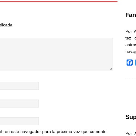
k
Fan
blicada.
Por 
tez 
astr
nava
F
a
c
e
b
o
o
k
Sup
eb en este navegador para la próxima vez que comente.
Por 