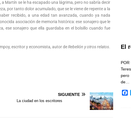
 a Martín se le ha escapado una lágrima, pero no sabría decir
teza, por tanto dolor acumulado, que se le viene de repente a la
 haber recibido, a una edad tan avanzada, cuando ya nada
onocida asociación de memoria histórica: ese sonajero que le
, ese sonajero que ella guardaba en el bolsillo cuando fue
El 
mpoy, escritor y economista, autor de
Rebelión y otros relatos
.
POR 
Teres
pero
de…
F
SIGUIENTE
a
La ciudad en los escritores
c
e
b
o
o