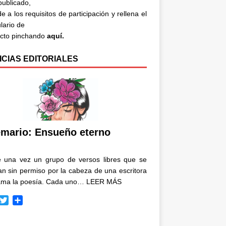
 publicado,
e a los requisitos de participación y rellena el
lario de
acto pinchando
aquí.
ICIAS EDITORIALES
mario: Ensueño eterno
e una vez un grupo de versos libres que se
n sin permiso por la cabeza de una escritora
ama la poesía. Cada uno…
LEER MÁS
T
C
w
o
i
m