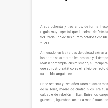
A sus ochenta y tres años, de forma inesp
regalo muy especial que le colma de felici
flor. Cada uno de sus cuatro pétalos tiene un c
y rosa.
A menudo, en las tardes de quietud extrema 
las horas se arrastran lentamente y el tiemp
Martín contempla, ensimismado, su recuperado
que su rostro extático es el reflejo perfecto 
su pueblo languidece.
Hace ochenta y tres años, unos cuantos mese
de la Torre, madre de cuatro hijos, era fus
culpable de rebelión militar. Entre los ca
gravedad, figuraban: acudir a manifestaciones