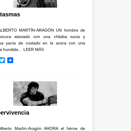
i
r
tasmas
ALBERTO MARTÍN-ARAGÓN UN hombre de
oscura ataviado con una chilaba sucia y
osa yacía de costado en la acera con una
ja hundida…
LEER MÁS
T
C
w
o
i
m
t
p
t
a
e
r
r
t
i
r
ervivencia
Alberto Martín-Aragón AHORA el héroe de