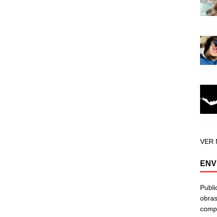
VER
ENV
Publi
obras
compa