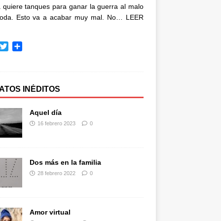
quiere tanques para ganar la guerra al malo
oda. Esto va a acabar muy mal. No…
LEER
T
C
w
o
i
m
t
p
t
a
ATOS INÉDITOS
e
r
r
t
Aquel día
i
16 febrero 2023
0
r
Dos más en la familia
28 febrero 2022
0
Amor virtual