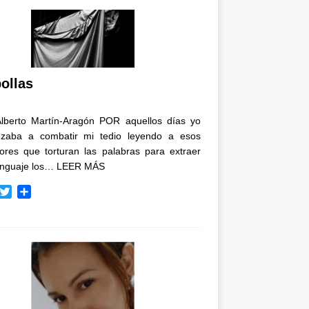
ollas
Alberto Martín-Aragón POR aquellos días yo
zaba a combatir mi tedio leyendo a esos
tores que torturan las palabras para extraer
enguaje los…
LEER MÁS
T
C
w
o
i
m
t
p
t
a
e
r
r
t
i
r