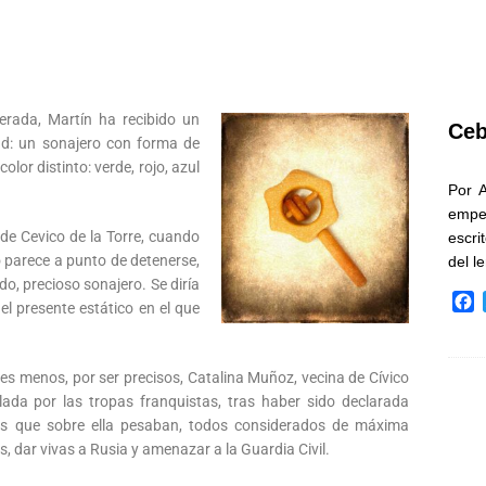
erada, Martín ha recibido un
Ceb
dad: un sonajero con forma de
olor distinto: verde, rojo, azul
Por 
empe
de Cevico de la Torre, cuando
escri
o parece a punto de detenerse,
del l
, precioso sonajero. Se diría
F
del presente estático en el que
a
c
e
s menos, por ser precisos, Catalina Muñoz, vecina de Cívico
b
ilada por las tropas franquistas, tras haber sido declarada
o
rgos que sobre ella pesaban, todos considerados de máxima
o
, dar vivas a Rusia y amenazar a la Guardia Civil.
k