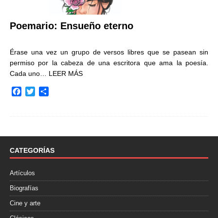
Poemario: Ensueño eterno
Érase una vez un grupo de versos libres que se pasean sin
permiso por la cabeza de una escritora que ama la poesía.
Cada uno…
LEER MÁS
F
T
C
a
w
o
c
i
m
e
t
p
b
t
a
o
e
r
o
r
t
CATEGORÍAS
k
i
r
Artículos
Biografías
Cine y arte