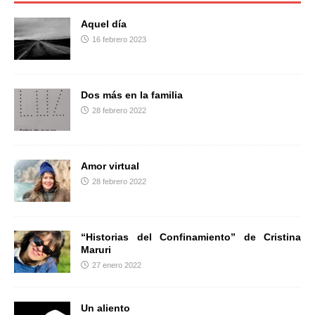
o
e
r
o
r
t
Aquel día
k
i
16 febrero 2023
r
Dos más en la familia
28 febrero 2022
Amor virtual
28 febrero 2022
“Historias del Confinamiento” de Cristina
Maruri
27 enero 2022
Un aliento