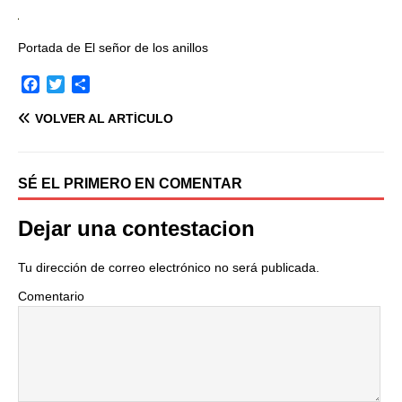
Portada de El señor de los anillos
F
T
C
a
w
o
VOLVER AL ARTÍCULO
c
i
m
e
t
p
b
t
a
o
e
r
SÉ EL PRIMERO EN COMENTAR
o
r
t
k
i
Dejar una contestacion
r
Tu dirección de correo electrónico no será publicada.
Comentario