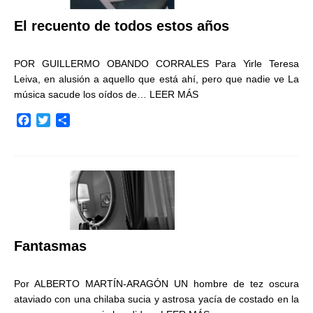
El recuento de todos estos años
POR GUILLERMO OBANDO CORRALES Para Yirle Teresa
Leiva, en alusión a aquello que está ahí, pero que nadie ve La
música sacude los oídos de…
LEER MÁS
F
T
C
a
w
o
c
i
m
e
t
p
b
t
a
o
e
r
o
r
t
k
i
r
Fantasmas
Por ALBERTO MARTÍN-ARAGÓN UN hombre de tez oscura
ataviado con una chilaba sucia y astrosa yacía de costado en la