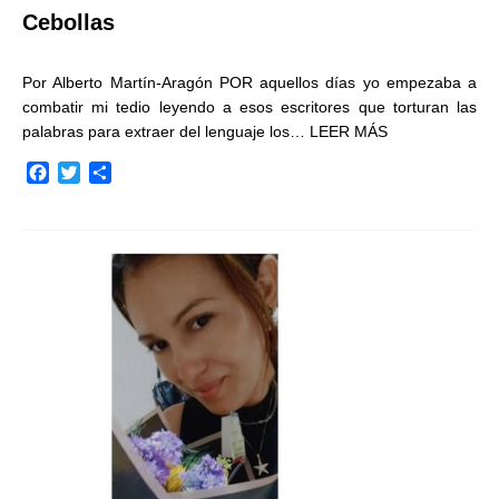
Cebollas
Por Alberto Martín-Aragón POR aquellos días yo empezaba a
combatir mi tedio leyendo a esos escritores que torturan las
palabras para extraer del lenguaje los…
LEER MÁS
F
T
C
a
w
o
c
i
m
e
t
p
b
t
a
o
e
r
o
r
t
k
i
r