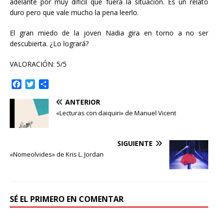
adelante por muy difícil que fuera la situación. Es un relato
duro pero que vale mucho la pena leerlo.
El gran miedo de la joven Nadia gira en torno a no ser
descubierta. ¿Lo logrará?
VALORACIÓN: 5/5
F
T
C
a
w
o
ANTERIOR
c
i
m
e
t
p
«Lecturas con daiquiri» de Manuel Vicent
b
t
a
o
e
r
o
r
t
SIGUIENTE
k
i
«Nomeolvides» de Kris L. Jordan
r
SÉ EL PRIMERO EN COMENTAR