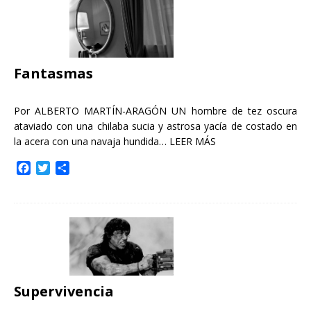
b
t
a
o
e
r
o
r
t
k
i
r
Fantasmas
Por ALBERTO MARTÍN-ARAGÓN UN hombre de tez oscura
ataviado con una chilaba sucia y astrosa yacía de costado en
la acera con una navaja hundida…
LEER MÁS
F
T
C
a
w
o
c
i
m
e
t
p
b
t
a
o
e
r
o
r
t
k
i
r
Supervivencia