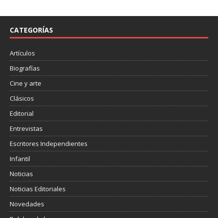
e
t
p
b
t
a
o
e
r
o
r
t
CATEGORÍAS
k
i
r
Artículos
Biografías
Cine y arte
Clásicos
Editorial
Entrevistas
Escritores Independientes
Infantil
Noticias
Noticias Editoriales
Novedades