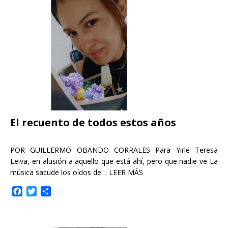
o
e
r
o
r
t
k
i
r
El recuento de todos estos años
POR GUILLERMO OBANDO CORRALES Para Yirle Teresa
Leiva, en alusión a aquello que está ahí, pero que nadie ve La
música sacude los oídos de…
LEER MÁS
F
T
C
a
w
o
c
i
m
e
t
p