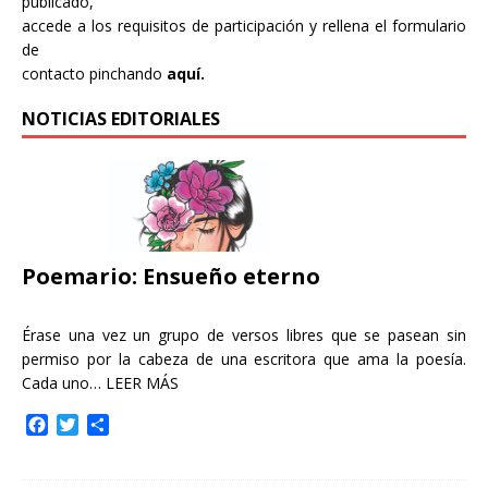
publicado,
accede a los requisitos de participación y rellena el formulario
de
contacto pinchando
aquí.
NOTICIAS EDITORIALES
Poemario: Ensueño eterno
Érase una vez un grupo de versos libres que se pasean sin
permiso por la cabeza de una escritora que ama la poesía.
Cada uno…
LEER MÁS
F
T
C
a
w
o
c
i
m