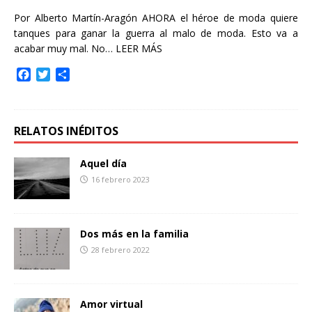
Por Alberto Martín-Aragón AHORA el héroe de moda quiere
tanques para ganar la guerra al malo de moda. Esto va a
acabar muy mal. No…
LEER MÁS
F
T
C
a
w
o
c
i
m
e
t
p
b
t
a
RELATOS INÉDITOS
o
e
r
o
r
t
Aquel día
k
i
16 febrero 2023
r
Dos más en la familia
28 febrero 2022
Amor virtual