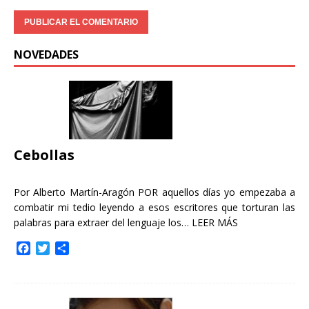
NOVEDADES
Cebollas
Por Alberto Martín-Aragón POR aquellos días yo empezaba a
combatir mi tedio leyendo a esos escritores que torturan las
palabras para extraer del lenguaje los…
LEER MÁS
F
T
C
a
w
o
c
i
m
e
t
p
b
t
a