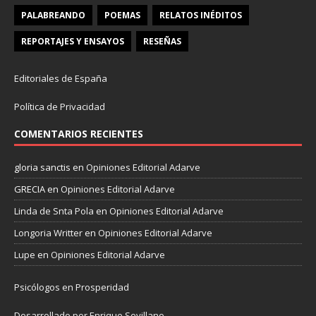
PALABREANDO
POEMAS
RELATOS INÉDITOS
REPORTAJES Y ENSAYOS
RESEÑAS
Editoriales de España
Política de Privacidad
COMENTARIOS RECIENTES
gloria sanctis
en
Opiniones Editorial Adarve
GRECIA
en
Opiniones Editorial Adarve
Linda de Snta Pola
en
Opiniones Editorial Adarve
Longoria Writter
en
Opiniones Editorial Adarve
Lupe
en
Opiniones Editorial Adarve
Psicólogos en Prosperidad
Desarrollado por Enrique Sevillano