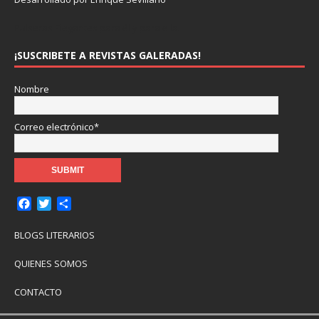
Pulseras Elegantes para él y para ella.
¡SUSCRIBETE A REVISTAS GALERADAS!
Nombre
Correo electrónico*
F
T
C
a
w
o
c
i
m
BLOGS LITERARIOS
e
t
p
b
t
a
QUIENES SOMOS
o
e
r
o
r
t
CONTACTO
k
i
r