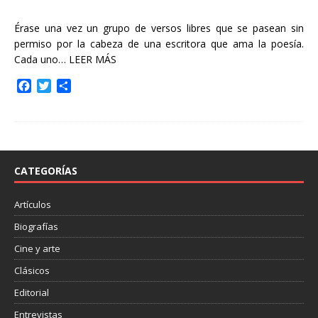
Érase una vez un grupo de versos libres que se pasean sin
permiso por la cabeza de una escritora que ama la poesía.
Cada uno…
LEER MÁS
F
T
C
a
w
o
c
i
m
e
t
p
b
t
a
o
e
r
o
r
t
CATEGORÍAS
k
i
r
Artículos
Biografías
Cine y arte
Clásicos
Editorial
Entrevistas