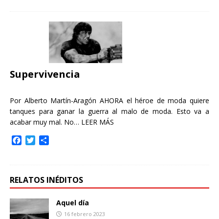
c
i
m
e
t
p
b
t
a
o
e
r
o
r
t
k
i
r
Supervivencia
Por Alberto Martín-Aragón AHORA el héroe de moda quiere
tanques para ganar la guerra al malo de moda. Esto va a
acabar muy mal. No…
LEER MÁS
F
T
C
a
w
o
c
i
m
e
t
p
b
t
a
RELATOS INÉDITOS
o
e
r
o
r
t
Aquel día
k
i
16 febrero 2023
r