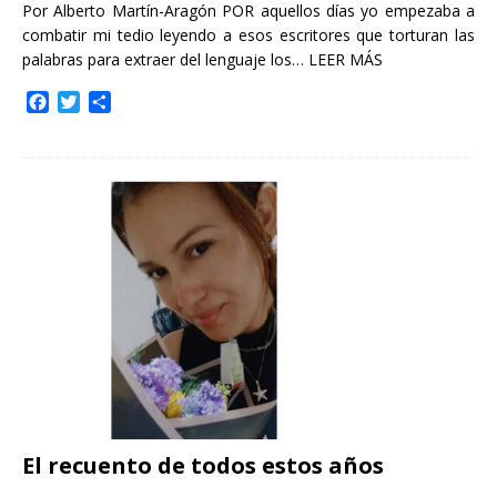
Por Alberto Martín-Aragón POR aquellos días yo empezaba a
combatir mi tedio leyendo a esos escritores que torturan las
palabras para extraer del lenguaje los…
LEER MÁS
F
T
C
a
w
o
c
i
m
e
t
p
b
t
a
o
e
r
o
r
t
k
i
r
El recuento de todos estos años