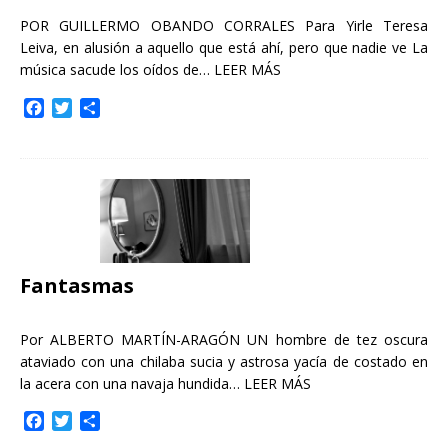
POR GUILLERMO OBANDO CORRALES Para Yirle Teresa
Leiva, en alusión a aquello que está ahí, pero que nadie ve La
música sacude los oídos de…
LEER MÁS
F
T
C
a
w
o
c
i
m
e
t
p
b
t
a
o
e
r
o
r
t
k
i
r
Fantasmas
Por ALBERTO MARTÍN-ARAGÓN UN hombre de tez oscura
ataviado con una chilaba sucia y astrosa yacía de costado en
la acera con una navaja hundida…
LEER MÁS
F
T
C
a
w
o