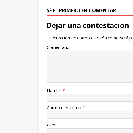
o
r
t
k
i
SÉ EL PRIMERO EN COMENTAR
r
Dejar una contestacion
Tu dirección de correo electrónico no será p
Comentario
Nombre
*
Correo electrónico
*
Web