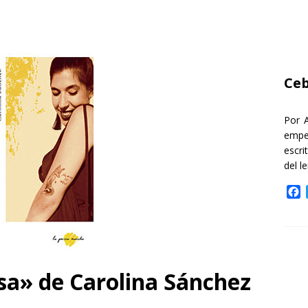
Ceb
Por 
empe
escri
del l
F
a
c
e
b
o
o
isa» de Carolina Sánchez
k