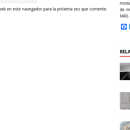
moda 
web en este navegador para la próxima vez que comente.
de m
MÁS
F
a
c
e
b
REL
o
o
k