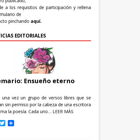
bro publicado,
e a los requisitos de participación y rellena
rmulario de
acto pinchando
aquí.
ICIAS EDITORIALES
mario: Ensueño eterno
e una vez un grupo de versos libres que se
n sin permiso por la cabeza de una escritora
ama la poesía. Cada uno…
LEER MÁS
T
C
w
o
i
m