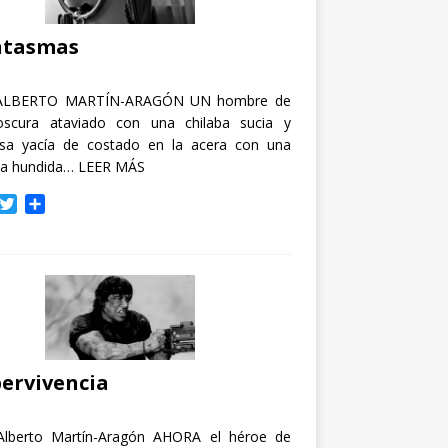
i
r
ntasmas
ALBERTO MARTÍN-ARAGÓN UN hombre de
oscura ataviado con una chilaba sucia y
osa yacía de costado en la acera con una
ja hundida…
LEER MÁS
T
C
w
o
i
m
t
p
t
a
e
r
r
t
i
r
ervivencia
Alberto Martín-Aragón AHORA el héroe de