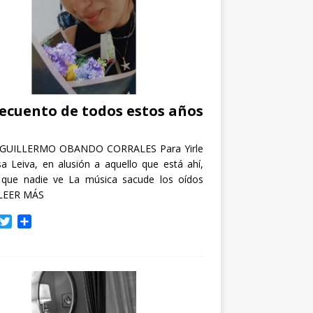
recuento de todos estos años
GUILLERMO OBANDO CORRALES Para Yirle
a Leiva, en alusión a aquello que está ahí,
 que nadie ve La música sacude los oídos
LEER MÁS
T
C
w
o
i
m
t
p
t
a
e
r
r
t