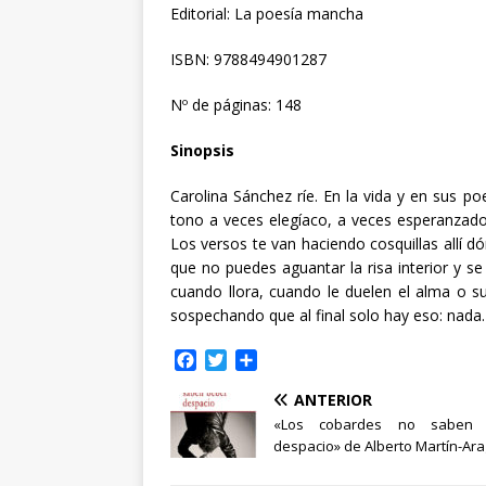
Editorial: La poesía mancha
ISBN: 9788494901287
Nº de páginas: 148
Sinopsis
Carolina Sánchez ríe. En la vida y en sus 
tono a veces elegíaco, a veces esperanzado
Los versos te van haciendo cosquillas allí d
que no puedes aguantar la risa interior y se 
cuando llora, cuando le duelen el alma o s
sospechando que al final solo hay eso: nada.
F
T
C
a
w
o
ANTERIOR
c
i
m
e
t
p
«Los cobardes no saben 
b
t
a
despacio» de Alberto Martín-Ar
o
e
r