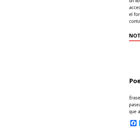
un li
acced
el fo
cont
NOT
Poe
Éras
pasea
que 
F
a
c