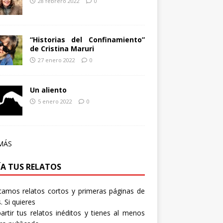
28 febrero 2022
0
“Historias del Confinamiento”
de Cristina Maruri
27 enero 2022
0
Un aliento
5 enero 2022
0
MÁS
ÍA TUS RELATOS
camos relatos cortos y primeras páginas de
. Si quieres
rtir tus relatos inéditos y tienes al menos