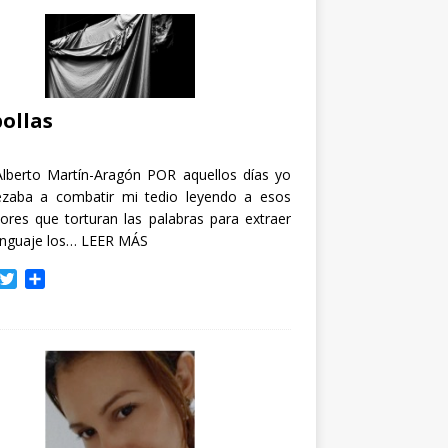
ollas
Alberto Martín-Aragón POR aquellos días yo
zaba a combatir mi tedio leyendo a esos
tores que torturan las palabras para extraer
enguaje los…
LEER MÁS
T
C
w
o
i
m
t
p
t
a
e
r
r
t
i
r