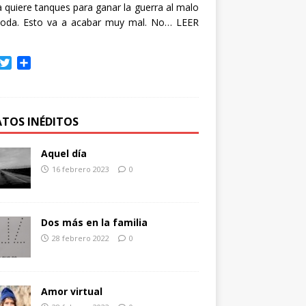
quiere tanques para ganar la guerra al malo
oda. Esto va a acabar muy mal. No…
LEER
T
C
w
o
i
m
t
p
t
a
ATOS INÉDITOS
e
r
r
t
Aquel día
i
16 febrero 2023
0
r
Dos más en la familia
28 febrero 2022
0
Amor virtual