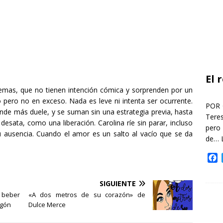
El 
poemas, que no tienen intención cómica y sorprenden por un
 pero no en exceso. Nada es leve ni intenta ser ocurrente.
POR 
ónde más duele, y se suman sin una estrategia previa, hasta
Teres
desata, como una liberación. Carolina ríe sin parar, incluso
pero
u ausencia. Cuando el amor es un salto al vacío que se da
de…
F
a
c
SIGUIENTE
e
beber
«A dos metros de su corazón» de
b
agón
Dulce Merce
o
o