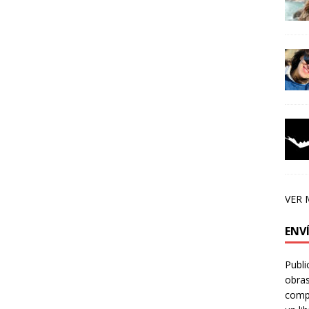
VER 
ENV
Publi
obras
compa