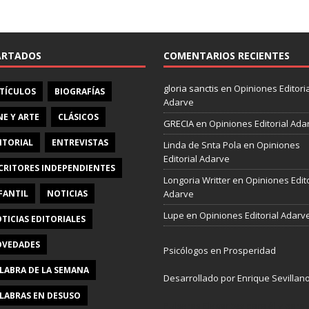
e
b
o
o
ARTADOS
COMENTARIOS RECIENTES
k
gloria sanctis
en
Opiniones Editoria
TÍCULOS
BIOGRAFÍAS
Adarve
NE Y ARTE
CLÁSICOS
GRECIA
en
Opiniones Editorial Ada
ITORIAL
ENTREVISTAS
Linda de Snta Pola
en
Opiniones
Editorial Adarve
CRITORES INDEPENDIENTES
Longoria Writter
en
Opiniones Edito
FANTIL
NOTICIAS
Adarve
Lupe
en
Opiniones Editorial Adarv
TICIAS EDITORIALES
VEDADES
Psicólogos en Prosperidad
LABRA DE LA SEMANA
Desarrollado por Enrique Sevillan
LABRAS EN DESUSO
Pulseras Elegantes para él y para e